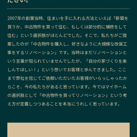
記事ライター
アンバサダー
2007年の創業当時、住まいを手に入れる方法といえば「新築を
買うか、中古物件を買って住む、もしくは部分的に補修をして
お問い合わせ
会社概要
住む」という選択肢がほとんどでした。
そこで、私たちがご提
案したのが
「中古物件を購入し、好きなように大規模な改装工
事をするリノベーション」です。当時はまだリノベーションと
いう言葉が
知られていませんでしたが
、「自分の家づくりを楽
しんでほしい！」という想いでお客様と歩んできました。ここ
まで弊社を信じてご依頼いただいたお客様がいらっしゃったか
らこそ、
今の私たちがあると思っています
。今ではマイホーム
の選択肢として「中古物件を買ってリノベーション」という考
え方が
定着しつつあることを本当にうれしく思っています。