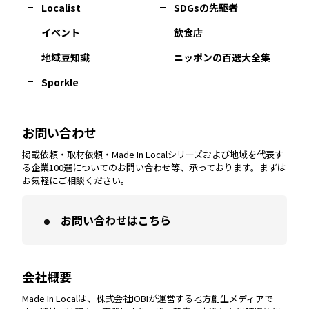
岐阜
エリア
多摩
エリア
Localist
SDGsの先駆者
イベント
飲食店
熊本
エリア
山口
エリア
河内
エリア
静岡
エリア
神奈川
エリア
地域豆知識
ニッポンの百選大全集
Sporkle
大分
エリア
徳島
エリア
兵庫
エリア
愛知
エリア
山梨
エリア
お問い合わせ
掲載依頼・取材依頼・Made In Localシリーズおよび地域を代表す
宮崎
エリア
香川
エリア
奈良
エリア
三重
エリア
る企業100選についてのお問い合わせ等、承っております。まずは
お気軽にご相談ください。
お問い合わせはこちら
鹿児島
エリア
愛媛
エリア
和歌山
エリア
会社概要
沖縄
エリア
高知
エリア
Made In Localは、株式会社IOBIが運営する地方創生メディアで