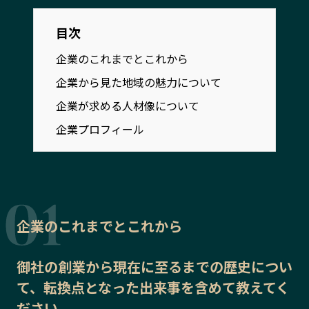
宮崎エリア
鹿児島エリア
沖縄エリア
目次
企業のこれまでとこれから
企業から見た地域の魅力について
カテゴリから探す
企業が求める人材像について
特集コンテンツ
地域を代表する 企業100選
企業プロフィール
プレスリリース
行政連携記事
MILCプロジェクト
選出企業特別対談
Localist
SDGsの先駆者
イベント
飲食店
企業のこれまでとこれから
地域豆知識
ニッポンの百選大全集
Sporkle
御社の
創業から現在に至るまでの歴史
につい
て、転換点となった出来事を含めて教えてく
「人」から探す
ださい。