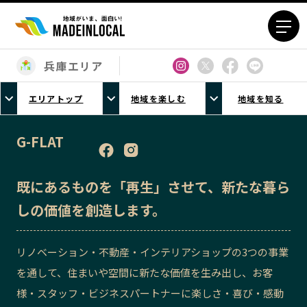
兵庫エリア
エリアから探す
エリアトップ
地域を楽しむ
地域を知る
北海道エリア
青森エリア
岩手エリア
宮城エリア
G-FLAT
秋田エリア
山形エリア
福島エリア
茨城エリア
既にあるものを「再生」させて、新たな暮ら
栃木エリア
群馬エリア
しの価値を創造します。
埼玉エリア
千葉エリア
東京23区エリア
多摩エリア
リノベーション・不動産・インテリアショップの3つの事業
神奈川エリア
新潟エリア
を通して、住まいや空間に新たな価値を生み出し、お客
富山エリア
石川エリア
様・スタッフ・ビジネスパートナーに楽しさ・喜び・感動
福井エリア
山梨エリア