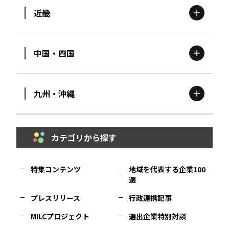
近畿
新潟
エリア
栃木
エリア
岩手
エリア
中国・四国
滋賀
エリア
富山
エリア
群馬
エリア
宮城
エリア
九州・沖縄
鳥取
エリア
京都
エリア
石川
エリア
埼玉
エリア
秋田
エリア
カテゴリから探す
福岡
エリア
島根
エリア
大阪市
エリア
福井
エリア
千葉
エリア
山形
エリア
特集コンテンツ
地域を代表する企業100
選
佐賀
エリア
岡山
エリア
北摂
エリア
長野
エリア
東京23区
エリア
福島
エリア
プレスリリース
行政連携記事
MILCプロジェクト
選出企業特別対談
長崎
エリア
広島
エリア
堺・泉州
エリア