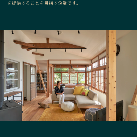
を提供することを目指す企業です。
長野エリア
岐阜エリア
静岡エリア
愛知エリア
三重エリア
滋賀エリア
京都エリア
大阪市エリア
北摂エリア
堺・泉州エリア
河内エリア
兵庫エリア
奈良エリア
和歌山エリア
鳥取エリア
島根エリア
岡山エリア
広島エリア
山口エリア
徳島エリア
香川エリア
愛媛エリア
高知エリア
福岡エリア
佐賀エリア
長崎エリア
熊本エリア
大分エリア