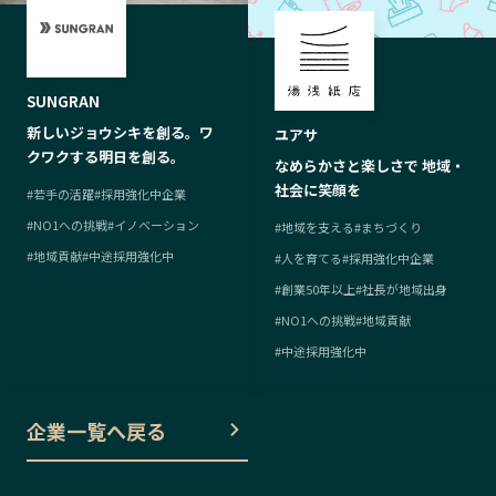
SUNGRAN
新しいジョウシキを創る。ワ
ユアサ
クワクする明日を創る。
なめらかさと楽しさで 地域・
社会に笑顔を
#
若手の活躍
#
採用強化中企業
#
NO1への挑戦
#
イノベーション
#
地域を支える
#
まちづくり
#
地域貢献
#
中途採用強化中
#
人を育てる
#
採用強化中企業
#
創業50年以上
#
社長が地域出身
#
NO1への挑戦
#
地域貢献
#
中途採用強化中
企業一覧へ戻る