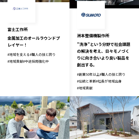
記事ライター
アンバサダー
お問い合わせ
会社概要
富士工作所
洲本整備機製作所
金属加工のオールラウンドプ
”洗浄”という分野で社会課題
レイヤー！
の解決を考え、日々モノづく
#
地域を支える
#
職人の技と誇り
りに向き合いより良い製品を
#
地域貢献
#
中途採用強化中
創出する。
#
創業50年以上
#
職人の技と誇り
#
伝統と革新
#
社長が地域出身
#
地域貢献