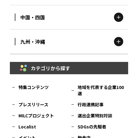
新潟
エリア
栃木
エリア
岩手
エリア
中国・四国
滋賀
エリア
富山
エリア
群馬
エリア
宮城
エリア
九州・沖縄
鳥取
エリア
京都
エリア
石川
エリア
埼玉
エリア
秋田
エリア
カテゴリから探す
福岡
エリア
島根
エリア
大阪市
エリア
福井
エリア
千葉
エリア
山形
エリア
特集コンテンツ
地域を代表する企業100
選
佐賀
エリア
岡山
エリア
北摂
エリア
長野
エリア
東京23区
エリア
福島
エリア
プレスリリース
行政連携記事
MILCプロジェクト
選出企業特別対談
長崎
エリア
広島
エリア
堺・泉州
エリア
岐阜
エリア
多摩
エリア
Localist
SDGsの先駆者
イベント
飲食店