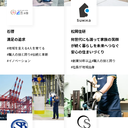
石啓
松岡住研
満足の追求
何世代にも渡って家族の笑顔
が続く暮らしを未来へつなぐ
#
地域を支える
#
人を育てる
安心の住まいづくり
#
職人の技と誇り
#
伝統と革新
#
イノベーション
#
創業50年以上
#
職人の技と誇り
#
社長が地域出身