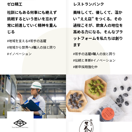
ゼロ精工
レストランバンク
社訓にもある何事にも絶えず
美味しくて、優しくて、温か
挑戦するという思いを忘れず
い “ええ店” をつくる。その
常に前進していく精神を重ん
過程こそが、飲食人の地位を
じる
高める力になる。そんなプラ
ットフォームを私たちは創り
#
地域を支える
#
若手の活躍
ます
#
地域から世界へ
#
職人の技と誇り
#
イノベーション
#
若手の活躍
#
職人の技と誇り
#
伝統と革新
#
イノベーション
#
新卒採用強化中