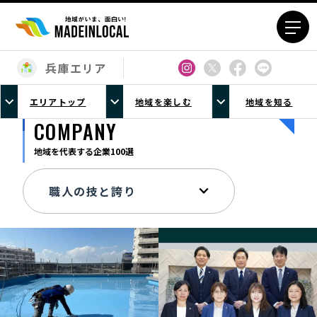
兵庫エリア
エリアから探す
エリアトップ
地域を楽しむ
地域を知る
北海道エリア
青森エリア
COMPANY
岩手エリア
宮城エリア
地域を代表する企業100選
秋田エリア
山形エリア
福島エリア
茨城エリア
栃木エリア
群馬エリア
埼玉エリア
千葉エリア
東京23区エリア
多摩エリア
神奈川エリア
新潟エリア
富山エリア
石川エリア
福井エリア
山梨エリア