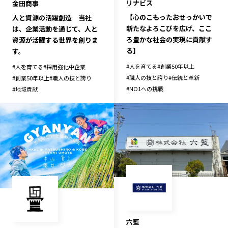
リナビス
金田商事
【心のこもったおせっかいで
人と資源の活躍創造 当社
新たなよろこびを広げ、ここ
は、企業活動を通じて、人と
ろ豊かな社会の実現に貢献す
資源が活躍する世界を創りま
る】
す。
#
人を育てる
#
創業50年以上
#
人を育てる
#
採用強化中企業
#
職人の技と誇り
#
伝統と革新
#
創業50年以上
#
職人の技と誇り
#
NO1への挑戦
#
地域貢献
六藍