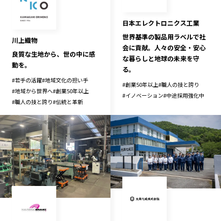
日本エレクトロニクス工業
世界基準の製品用ラベルで社
川上織物
会に貢献。人々の安全・安心
良質な生地から、世の中に感
な暮らしと地球の未来を守
動を。
る。
#
若手の活躍
#
地域文化の担い手
#
創業50年以上
#
職人の技と誇り
#
地域から世界へ
#
創業50年以上
#
イノベーション
#
中途採用強化中
#
職人の技と誇り
#
伝統と革新