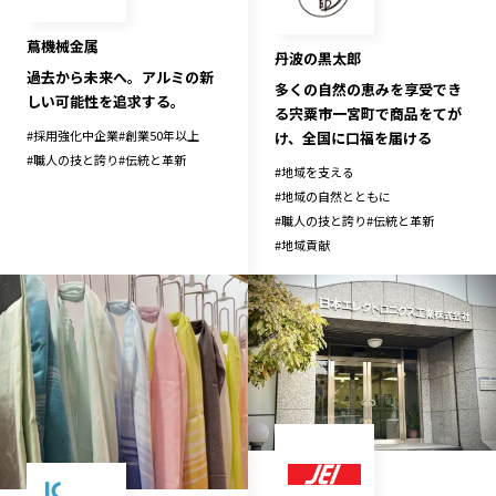
蔦機械金属
丹波の黒太郎
過去から未来へ。アルミの新
多くの自然の恵みを享受でき
しい可能性を追求する。
る宍粟市一宮町で商品をてが
#
採用強化中企業
#
創業50年以上
け、全国に口福を届ける
#
職人の技と誇り
#
伝統と革新
#
地域を支える
#
地域の自然とともに
#
職人の技と誇り
#
伝統と革新
#
地域貢献