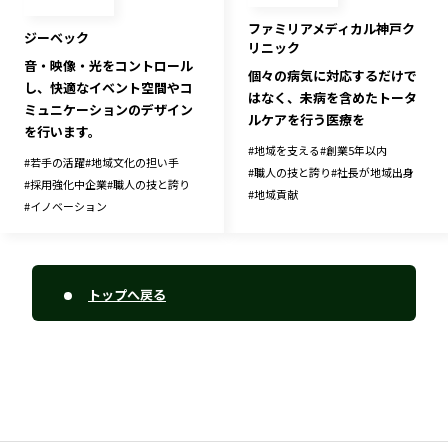
ファミリアメディカル神戸ク
ジーベック
リニック
音・映像・光をコントロール
個々の病気に対応するだけで
し、快適なイベント空間やコ
はなく、未病を含めたトータ
ミュニケーションのデザイン
ルケアを行う医療を
を行います。
#
地域を支える
#
創業5年以内
#
若手の活躍
#
地域文化の担い手
#
職人の技と誇り
#
社長が地域出身
#
採用強化中企業
#
職人の技と誇り
#
地域貢献
#
イノベーション
トップへ戻る