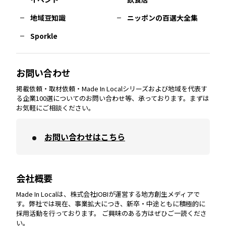
熊本
エリア
山口
エリア
河内
エリア
静岡
エリア
神奈川
エリア
地域豆知識
ニッポンの百選大全集
Sporkle
大分
エリア
徳島
エリア
兵庫
エリア
愛知
エリア
山梨
エリア
お問い合わせ
掲載依頼・取材依頼・Made In Localシリーズおよび地域を代表す
宮崎
エリア
香川
エリア
奈良
エリア
三重
エリア
る企業100選についてのお問い合わせ等、承っております。まずは
お気軽にご相談ください。
お問い合わせはこちら
鹿児島
エリア
愛媛
エリア
和歌山
エリア
会社概要
沖縄
エリア
高知
エリア
Made In Localは、株式会社IOBIが運営する地方創生メディアで
す。弊社では現在、事業拡大につき、新卒・中途ともに積極的に
採用活動を行っております。 ご興味のある方はぜひご一読くださ
い。