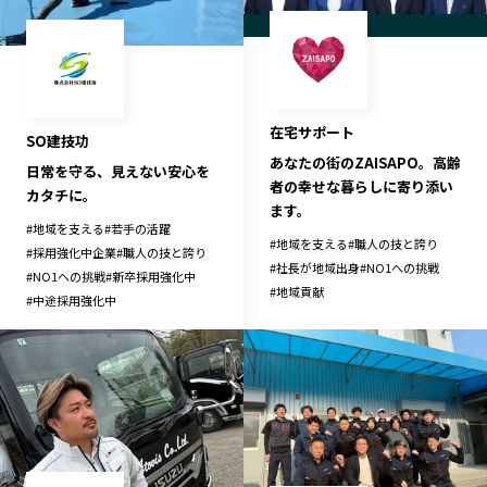
長野エリア
岐阜エリア
静岡エリア
愛知エリア
三重エリア
滋賀エリア
京都エリア
大阪市エリア
在宅サポート
SO建技功
あなたの街のZAISAPO。高齢
北摂エリア
堺・泉州エリア
日常を守る、見えない安心を
者の幸せな暮らしに寄り添い
カタチに。
河内エリア
兵庫エリア
ます。
#
地域を支える
奈良エリア
#
若手の活躍
和歌山エリア
#
地域を支える
#
職人の技と誇り
#
採用強化中企業
#
職人の技と誇り
鳥取エリア
島根エリア
#
社長が地域出身
#
NO1への挑戦
#
NO1への挑戦
#
新卒採用強化中
#
地域貢献
岡山エリア
広島エリア
#
中途採用強化中
山口エリア
徳島エリア
香川エリア
愛媛エリア
高知エリア
福岡エリア
佐賀エリア
長崎エリア
熊本エリア
大分エリア