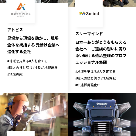
宮崎エリア
鹿児島エリア
沖縄エリア
アトビス
スリーマインド
カテゴリから探す
足場から現場を動かし、現場
日本一ありがとうをもらえる
全体を統括する 元請け企業へ
会社へ！ご遺族の想いに寄り
特集コンテンツ
地域を代表する 企業100選
進化する会社
添い続ける遺品整理のプロフ
プレスリリース
行政連携記事
#
地域を支える
#
人を育てる
ェッショナル集団
#
職人の技と誇り
#
社長が地域出身
MILCプロジェクト
選出企業特別対談
#
地域を支える
#
人を育てる
#
地域貢献
#
職人の技と誇り
#
地域貢献
Localist
SDGsの先駆者
#
中途採用強化中
イベント
飲食店
地域豆知識
ニッポンの百選大全集
Sporkle
「人」から探す