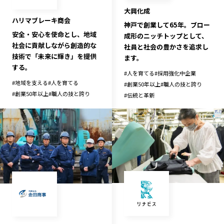
大興化成
ハリマブレーキ商会
神戸で創業して65年。ブロー
安全・安心を使命とし、地域
成形のニッチトップとして、
社会に貢献しながら創造的な
社員と社会の豊かさを追求し
技術で「未来に輝き」を提供
ます。
する。
#
人を育てる
#
採用強化中企業
#
地域を支える
#
人を育てる
#
創業50年以上
#
職人の技と誇り
#
創業50年以上
#
職人の技と誇り
#
伝統と革新