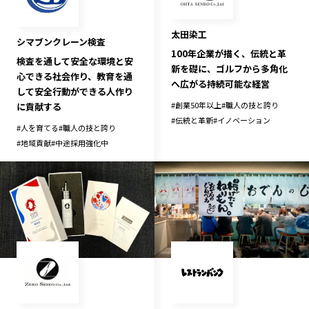
太田染工
シマブンクレーン検査
100年企業が描く、伝統と革
検査を通して安全な環境と安
新を礎に、ゴルフから多角化
心できる社会作り、教育を通
へ広がる持続可能な経営
して安全行動ができる人作り
#
創業50年以上
#
職人の技と誇り
に貢献する
#
伝統と革新
#
イノベーション
#
人を育てる
#
職人の技と誇り
#
地域貢献
#
中途採用強化中