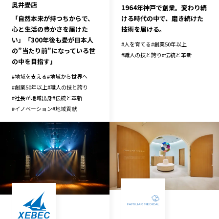
奥井畳店
1964年神戸で創業。変わり続
「自然本来が持つちからで、
ける時代の中で、磨き続けた
心と生活の豊かさを届けた
技術を届ける。
い」「300年後も畳が日本人
#
人を育てる
#
創業50年以上
の”当たり前”になっている世
#
職人の技と誇り
#
伝統と革新
の中を目指す」
#
地域を支える
#
地域から世界へ
#
創業50年以上
#
職人の技と誇り
#
社長が地域出身
#
伝統と革新
#
イノベーション
#
地域貢献