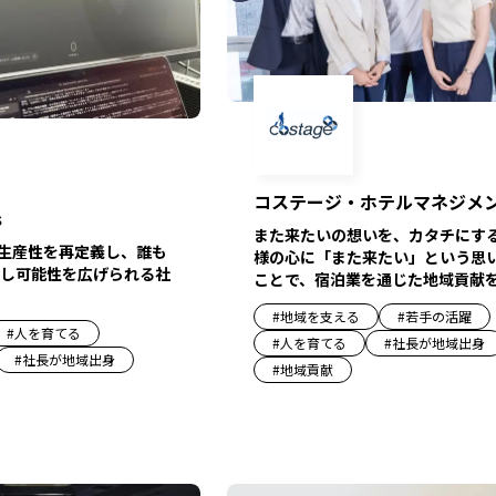
コステージ・ホテルマネジメ
s
また来たいの想いを、カタチにす
B生産性を再定義し、誰も
様の心に「また来たい」という思
し可能性を広げられる社
ことで、宿泊業を通じた地域貢献
#
地域を支える
#
若手の活躍
#
人を育てる
#
人を育てる
#
社長が地域出身
#
社長が地域出身
#
地域貢献