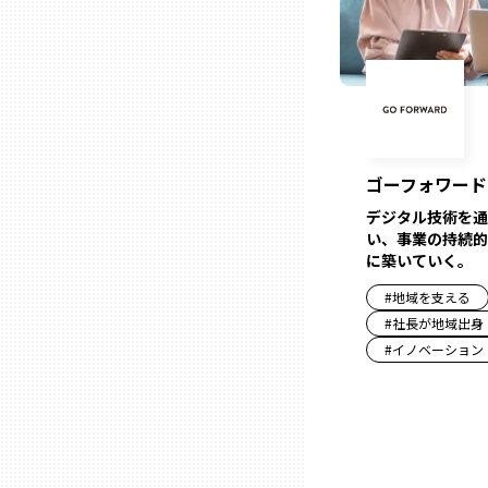
山口
徳島
香川
ゴーフォワード
愛媛
デジタル技術を通
い、事業の持続的
に築いていく。
高知
#
地域を支える
#
社長が地域出身
福岡
#
イノベーション
佐賀
長崎