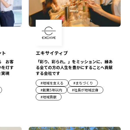
ント
エキサイティブ
る お客
「彩り、彩られ。」をミッションに、縁あ
いを灯す
る全ての方の人生を豊かにすることへ貢献
を実現
する会社です
#
地域を支える
#
まちづくり
#
創業5年以内
#
社長が地域出身
#
地域貢献