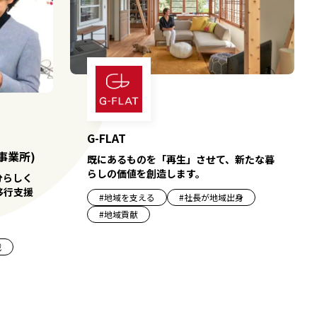
G-FLAT
事業所)
既にあるものを「再生」させて、新たな暮
らしの価値を創造します。
分らしく
移行支援
#
地域を支える
#
社長が地域出身
#
地域貢献
戦