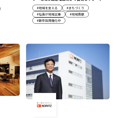
#
地域を支える
#
まちづくり
#
社長が地域出身
#
地域貢献
#
新卒採用強化中