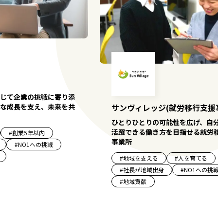
じて企業の挑戦に寄り添
な成長を支え、未来を共
サンヴィレッジ(就労移行支援
ひとりひとりの可能性を広げ、自
活躍できる働き方を目指せる就労
#
創業5年以内
事業所
#
NO1への挑戦
#
地域を支える
#
人を育てる
#
社長が地域出身
#
NO1への挑
#
地域貢献