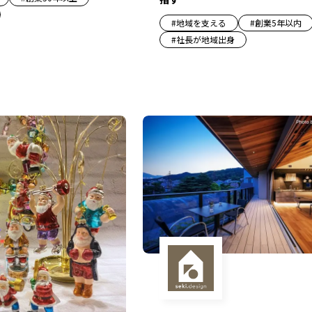
#
地域を支える
#
創業5年以内
#
社長が地域出身