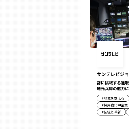
ニッポンの百選大全集
群馬
Sporkle
埼玉
千葉
東京23区
サンテレビジョ
多摩地域
常に挑戦する進取
地元兵庫の魅力に
神奈川
#
地域を支える
#
採用強化中企業
新潟
#
伝統と革新
富山