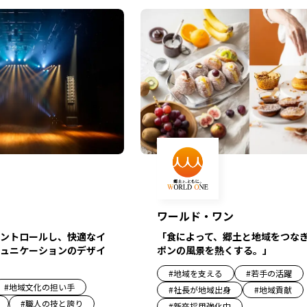
ワールド・ワン
ントロールし、快適なイ
「食によって、郷土と地域をつな
ュニケーションのデザイ
ポンの風景を熱くする。」
#
地域を支える
#
若手の活躍
#
地域文化の担い手
#
社長が地域出身
#
地域貢献
#
職人の技と誇り
#
新卒採用強化中