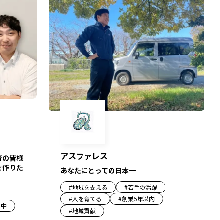
アスファレス
者の皆様
を作りた
あなたにとっての日本一
#
地域を支える
#
若手の活躍
#
人を育てる
#
創業5年以内
化中
#
地域貢献