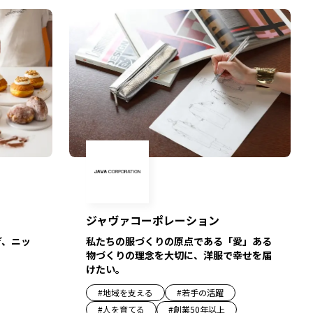
ジャヴァコーポレーション
ぎ、ニッ
私たちの服づくりの原点である「愛」ある
物づくりの理念を大切に、洋服で幸せを届
けたい。
#
地域を支える
#
若手の活躍
#
人を育てる
#
創業50年以上