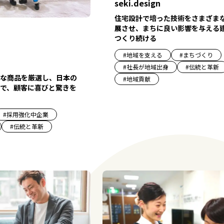
seki.design
住宅設計で培った技術をさまざま
展させ、まちに良い影響を与える
つくり続ける
#
地域を支える
#
まちづくり
#
社長が地域出身
#
伝統と革新
な商品を厳選し、日本の
#
地域貢献
で、顧客に喜びと驚きを
#
採用強化中企業
#
伝統と革新