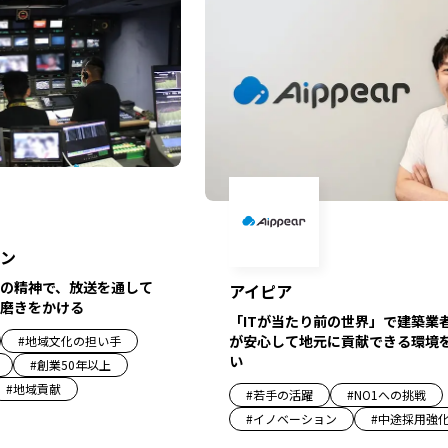
ン
の精神で、放送を通して
アイピア
磨きをかける
「ITが当たり前の世界」で建築業
が安心して地元に貢献できる環境
#
地域文化の担い手
い
#
創業50年以上
#
地域貢献
#
若手の活躍
#
NO1への挑戦
#
イノベーション
#
中途採用強