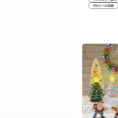
#
NO1への挑戦
三重
滋賀
京都
大阪市
北摂
堺・泉州
河内