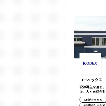
石川
福井
山梨
長野
岐阜
コーベックス
資源再生を通じ、
静岡
け、人と自然が共
#
地域を支える
愛知
#
採用強化中企業