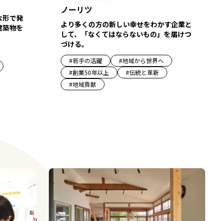
ノーリツ
な形で発
より多くの方の新しい幸せをわかす企業と
建築物を
して、「なくてはならないもの」を届けつ
づける。
#
若手の活躍
#
地域から世界へ
#
創業50年以上
#
伝統と革新
#
地域貢献