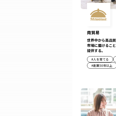
兵庫
奈良
南貿易
和歌山
世界中から高品質
市場に届けること
提供する。
鳥取
#
人を育てる
#
創業50年以上
島根
岡山
広島