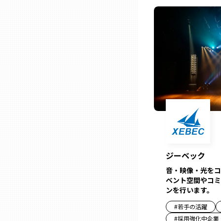
熊本
大分
宮崎
鹿児島
沖縄
ジーベック
音・映像・光をコ
ベント空間やコミ
ンを行います。
#
若手の活躍
#
採用強化中企業