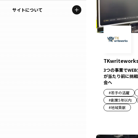
地域を代表する企業100選
記事ライター
サイトについて
岩手
プレスリリース
アンバサダー
私たちの理念
宮城
行政連携記事
お問い合わせ
MILCプロジェクト
秋田
運営会社情報
選出企業特別対談
TKwritework
山形
3つの事業でWE
Localist
が当たり前に挑戦
会へ
SDGsの先駆者
福島
#
若手の活躍
イベント
#
創業5年以内
茨城
#
地域貢献
飲食店
栃木
地域豆知識