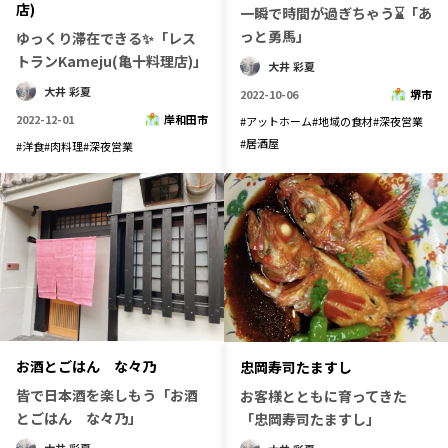
店)
宮崎エリア
鹿児島エリア
一瞬で時間が過ぎちゃう⌛「あ
っと勇馬」
ゆっくり滞在できる✨「レス
沖縄エリア
トランKameju(亀十料理店)」
大井 彩夏
大井 彩夏
2022-10-06
堺市
2022-12-01
岸和田市
カテゴリから探す
#
アットホーム
#
地域の食材
#
深夜営業
#
居酒屋
#
洋食
#
肉料理
#
深夜営業
特集コンテンツ
地域を代表する 企業100選
プレスリリース
行政連携記事
MILCプロジェクト
選出企業特別対談
Localist
SDGsの先駆者
イベント
飲食店
地域豆知識
ニッポンの百選大全集
Sporkle
お酒とごはん な々乃
忠岡寿司たますし
皆で日本酒を楽しもう「お酒
お客様とともに育ってきた
とごはん な々乃」
「忠岡寿司たますし」
「人」から探す