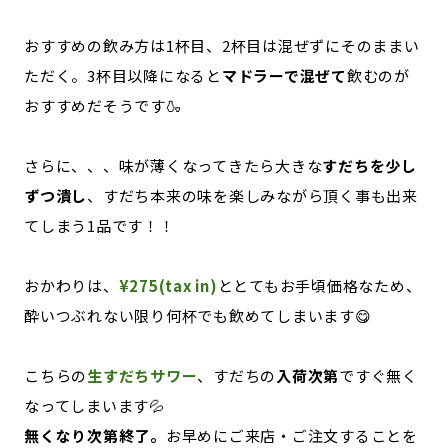
おすすめの飲み方は1杯目、2杯目は混ぜずにそのままい
ただく。3杯目以降になると
マドラーで混ぜて
飲むのが
おすすめだそうです🍶
さらに、、、味が薄くなってきたら大きな
すだちを少し
ずつ潰し
、すだち本来の味を楽しみながら頂く事も出来
てしまう1品です！！
おかわりは、
¥275(tax in)
ととてもお手頃価格なため、
酔いつぶれない限り何杯でも飲めてしまいます😋
こちらの
生すだちサワー
、すだちの
入荷次第
ですぐ無く
なってしまいます💦
無くなり次第終了。
お早めにご来店・ご注文することを