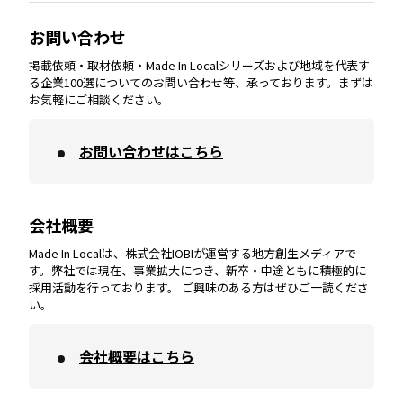
大分
エリア
徳島
エリア
兵庫
エリア
愛知
エリア
山梨
エリア
お問い合わせ
掲載依頼・取材依頼・Made In Localシリーズおよび地域を代表す
宮崎
エリア
香川
エリア
奈良
エリア
三重
エリア
る企業100選についてのお問い合わせ等、承っております。まずは
お気軽にご相談ください。
お問い合わせはこちら
鹿児島
エリア
愛媛
エリア
和歌山
エリア
会社概要
沖縄
エリア
高知
エリア
Made In Localは、株式会社IOBIが運営する地方創生メディアで
す。弊社では現在、事業拡大につき、新卒・中途ともに積極的に
採用活動を行っております。 ご興味のある方はぜひご一読くださ
い。
会社概要はこちら