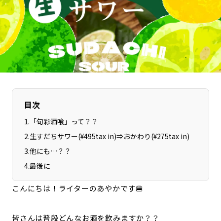
長野エリア
岐阜エリア
静岡エリア
愛知エリア
三重エリア
滋賀エリア
京都エリア
大阪市エリア
北摂エリア
堺・泉州エリア
河内エリア
兵庫エリア
目次
奈良エリア
和歌山エリア
鳥取エリア
島根エリア
1
.
「旬彩酒喰」って？？
岡山エリア
広島エリア
2
.
生すだちサワー(¥495tax in)⇒おかわり(¥275tax in)
山口エリア
徳島エリア
3
.
他にも…？？
香川エリア
4
.
最後に
愛媛エリア
高知エリア
福岡エリア
こんにちは！ライターのあやかです🍔
佐賀エリア
長崎エリア
熊本エリア
大分エリア
皆さんは普段どんなお酒を飲みますか？？