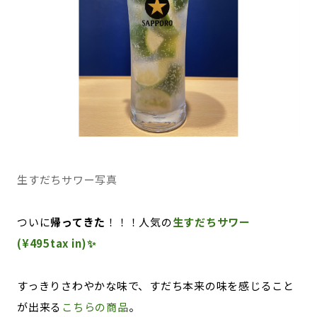
生すだちサワー写真
ついに
帰ってきた
！！！人気の
生すだちサワー
(¥495tax in)✨
すっきりさわやかな味で、すだち本来の味を感じること
が出来る
こちらの商品
。