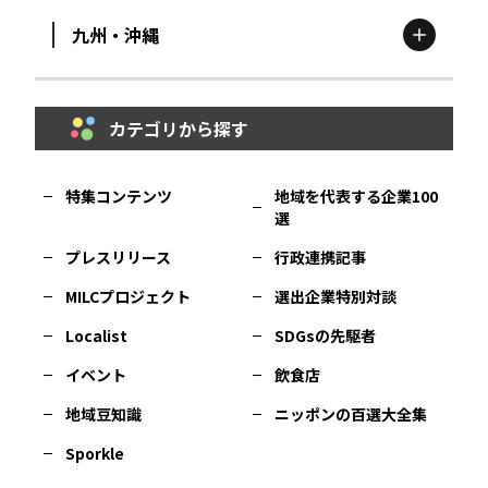
九州・沖縄
鳥取
エリア
京都
エリア
石川
エリア
埼玉
エリア
秋田
エリア
カテゴリから探す
福岡
エリア
島根
エリア
大阪市
エリア
福井
エリア
千葉
エリア
山形
エリア
特集コンテンツ
地域を代表する企業100
選
佐賀
エリア
岡山
エリア
北摂
エリア
長野
エリア
東京23区
エリア
福島
エリア
プレスリリース
行政連携記事
MILCプロジェクト
選出企業特別対談
長崎
エリア
広島
エリア
堺・泉州
エリア
岐阜
エリア
多摩
エリア
Localist
SDGsの先駆者
イベント
飲食店
熊本
エリア
山口
エリア
河内
エリア
静岡
エリア
神奈川
エリア
地域豆知識
ニッポンの百選大全集
Sporkle