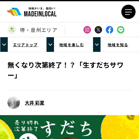
堺・泉州エリア
エリアから探す
エリアトップ
地域を楽しむ
地域を知る
北海道エリア
青森エリア
岩手エリア
宮城エリア
無くなり次第終了！？「生すだちサワ
秋田エリア
山形エリア
ー」
福島エリア
茨城エリア
栃木エリア
群馬エリア
埼玉エリア
千葉エリア
大井 彩夏
東京23区エリア
多摩エリア
神奈川エリア
新潟エリア
富山エリア
石川エリア
福井エリア
山梨エリア