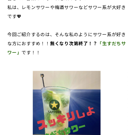
宮崎エリア
鹿児島エリア
私は、レモンサワーや梅酒サワーなどサワー系が大好き
沖縄エリア
です💖
今回ご紹介するのは、そんな私のようにサワー系が好き
カテゴリから探す
な方におすすめ！！
無くなり次第終了！？
「生すだちサ
特集コンテンツ
地域を代表する 企業100選
ワー」
です！！
プレスリリース
行政連携記事
MILCプロジェクト
選出企業特別対談
Localist
SDGsの先駆者
イベント
飲食店
地域豆知識
ニッポンの百選大全集
Sporkle
「人」から探す