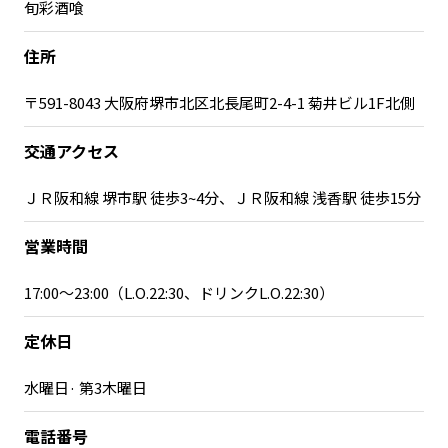
旬彩酒喰
住所
〒591-8043 大阪府堺市北区北長尾町2-4-1 菊井ビル1F北側
交通アクセス
ＪＲ阪和線 堺市駅 徒歩3~4分、ＪＲ阪和線 浅香駅 徒歩15分
営業時間
17:00～23:00（L.O.22:30、ドリンクL.O.22:30）
定休日
水曜日· 第3木曜日
電話番号