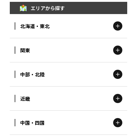
エリアから探す
北海道・東北
関東
北海道
エリア
中部・北陸
茨城
エリア
青森
エリア
近畿
新潟
エリア
栃木
エリア
岩手
エリア
中国・四国
滋賀
エリア
富山
エリア
群馬
エリア
宮城
エリア