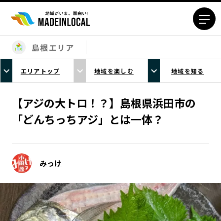
島根エリア
エリアから探す
エリアトップ
地域を楽しむ
地域を知る
北海道エリア
青森エリア
岩手エリア
宮城エリア
【アジの大トロ！？】島根県浜田市の
秋田エリア
山形エリア
「どんちっちアジ」とは一体？
福島エリア
茨城エリア
栃木エリア
群馬エリア
埼玉エリア
千葉エリア
みっけ
東京23区エリア
多摩エリア
神奈川エリア
新潟エリア
富山エリア
石川エリア
福井エリア
山梨エリア