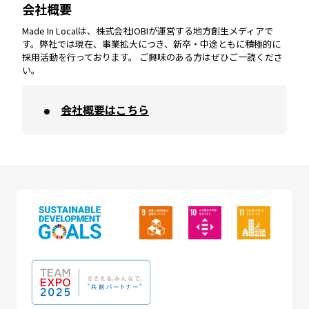
会社概要
沖縄
エリア
高知
エリア
Made In Localは、株式会社IOBIが運営する地方創生メディアで
す。弊社では現在、事業拡大につき、新卒・中途ともに積極的に
採用活動を行っております。 ご興味のある方はぜひご一読くださ
い。
会社概要はこちら