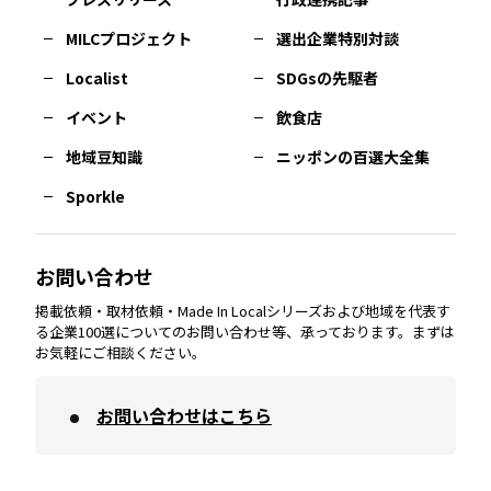
MILCプロジェクト
選出企業特別対談
長崎
エリア
広島
エリア
堺・泉州
エリア
岐阜
エリア
多摩
エリア
Localist
SDGsの先駆者
イベント
飲食店
熊本
エリア
山口
エリア
河内
エリア
静岡
エリア
神奈川
エリア
地域豆知識
ニッポンの百選大全集
Sporkle
大分
エリア
徳島
エリア
兵庫
エリア
愛知
エリア
山梨
エリア
お問い合わせ
掲載依頼・取材依頼・Made In Localシリーズおよび地域を代表す
宮崎
エリア
香川
エリア
奈良
エリア
三重
エリア
る企業100選についてのお問い合わせ等、承っております。まずは
お気軽にご相談ください。
お問い合わせはこちら
鹿児島
エリア
愛媛
エリア
和歌山
エリア