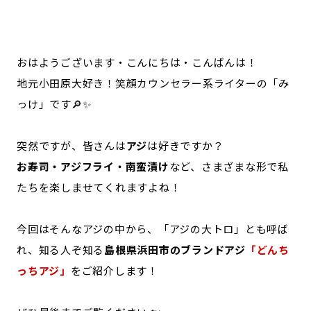
記事ライター
アンバサダー
おはようございます・こんにちは・こんばんは！
お問い合わせ
会社概要
地元小田原大好き！笑顔カウンセラー系ライターの「み
っけ」です🔎✨
突然ですが、皆さんは
アジ
は好きですか？
お寿司・アジフライ・南蛮漬け
など、さまざまな形で私
たちを楽しませてくれますよね！
今回はそんなアジの中から、「アジの大トロ」とも呼ば
れ、知る人ぞ知る
島根県浜田市のブランドアジ
「どんち
っちアジ」
をご紹介します！