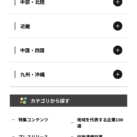
中部・北陸
茨城
エリア
青森
エリア
近畿
新潟
エリア
栃木
エリア
岩手
エリア
中国・四国
滋賀
エリア
富山
エリア
群馬
エリア
宮城
エリア
九州・沖縄
鳥取
エリア
京都
エリア
石川
エリア
埼玉
エリア
秋田
エリア
カテゴリから探す
福岡
エリア
島根
エリア
大阪市
エリア
福井
エリア
千葉
エリア
山形
エリア
特集コンテンツ
地域を代表する企業100
選
佐賀
エリア
岡山
エリア
北摂
エリア
長野
エリア
東京23区
エリア
福島
エリア
プレスリリース
行政連携記事