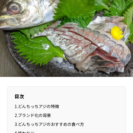
長野エリア
岐阜エリア
静岡エリア
愛知エリア
三重エリア
滋賀エリア
京都エリア
大阪市エリア
北摂エリア
堺・泉州エリア
河内エリア
兵庫エリア
奈良エリア
和歌山エリア
鳥取エリア
島根エリア
岡山エリア
広島エリア
山口エリア
徳島エリア
目次
香川エリア
愛媛エリア
1
.
どんちっちアジの特徴
高知エリア
福岡エリア
2
.
ブランド化の背景
佐賀エリア
長崎エリア
3
.
どんちっちアジのおすすめの食べ方
熊本エリア
大分エリア