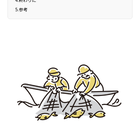
4
.
終わりに
宮崎エリア
鹿児島エリア
5
.
参考
沖縄エリア
カテゴリから探す
特集コンテンツ
地域を代表する 企業100選
プレスリリース
行政連携記事
MILCプロジェクト
選出企業特別対談
Localist
SDGsの先駆者
イベント
飲食店
地域豆知識
ニッポンの百選大全集
Sporkle
「人」から探す