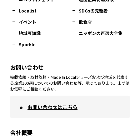
長崎
エリア
広島
エリア
堺・泉州
エリア
岐阜
エリア
多摩
エリア
Localist
SDGsの先駆者
イベント
飲食店
熊本
エリア
山口
エリア
河内
エリア
静岡
エリア
神奈川
エリア
地域豆知識
ニッポンの百選大全集
Sporkle
大分
エリア
徳島
エリア
兵庫
エリア
愛知
エリア
山梨
エリア
お問い合わせ
掲載依頼・取材依頼・Made In Localシリーズおよび地域を代表す
宮崎
エリア
香川
エリア
奈良
エリア
三重
エリア
る企業100選についてのお問い合わせ等、承っております。まずは
お気軽にご相談ください。
お問い合わせはこちら
鹿児島
エリア
愛媛
エリア
和歌山
エリア
会社概要
沖縄
エリア
高知
エリア