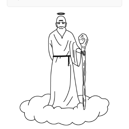
宮崎エリア
鹿児島エリア
沖縄エリア
カテゴリから探す
特集コンテンツ
地域を代表する 企業100選
プレスリリース
行政連携記事
MILCプロジェクト
選出企業特別対談
Localist
SDGsの先駆者
イベント
飲食店
地域豆知識
ニッポンの百選大全集
Sporkle
「人」から探す