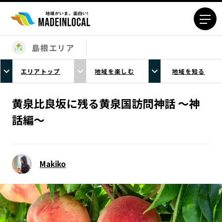
島根エリア
エリアから探す
エリアトップ
地域を楽しむ
地域を知る
北海道エリア
青森エリア
岩手エリア
宮城エリア
黄泉比良坂に残る黄泉国訪問神話 〜神
秋田エリア
山形エリア
話編〜
福島エリア
茨城エリア
栃木エリア
群馬エリア
埼玉エリア
千葉エリア
Makiko
東京23区エリア
多摩エリア
神奈川エリア
新潟エリア
富山エリア
石川エリア
福井エリア
山梨エリア