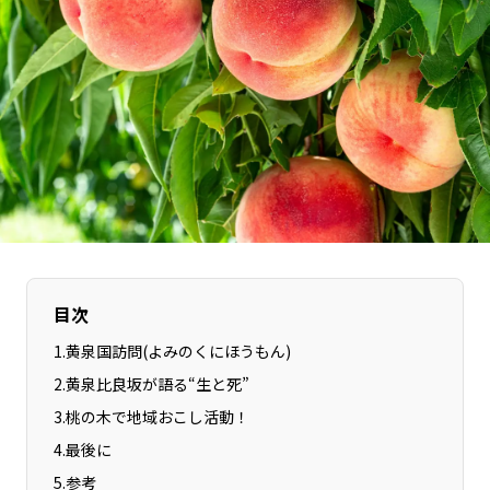
長野エリア
岐阜エリア
静岡エリア
愛知エリア
三重エリア
滋賀エリア
京都エリア
大阪市エリア
北摂エリア
堺・泉州エリア
河内エリア
兵庫エリア
奈良エリア
和歌山エリア
鳥取エリア
島根エリア
岡山エリア
広島エリア
目次
山口エリア
徳島エリア
1
.
黄泉国訪問(よみのくにほうもん)
香川エリア
愛媛エリア
2
.
黄泉比良坂が語る“生と死”
高知エリア
福岡エリア
3
.
桃の木で地域おこし活動！
佐賀エリア
長崎エリア
4
.
最後に
熊本エリア
大分エリア
5
.
参考