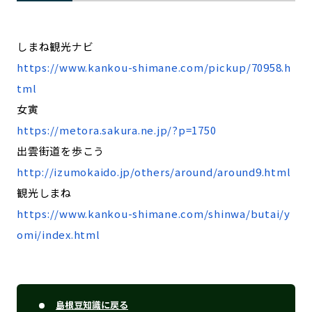
しまね観光ナビ
https://www.kankou-shimane.com/pickup/70958.h
tml
女寅
https://metora.sakura.ne.jp/?p=1750
出雲街道を歩こう
http://izumokaido.jp/others/around/around9.html
観光しまね
https://www.kankou-shimane.com/shinwa/butai/y
omi/index.html
島根豆知識に戻る