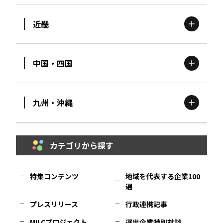
近畿
新潟
エリア
栃木
エリア
岩手
エリア
中国・四国
滋賀
エリア
富山
エリア
群馬
エリア
宮城
エリア
九州・沖縄
鳥取
エリア
京都
エリア
石川
エリア
埼玉
エリア
秋田
エリア
カテゴリから探す
福岡
エリア
島根
エリア
大阪市
エリア
福井
エリア
千葉
エリア
山形
エリア
特集コンテンツ
地域を代表する企業100
選
佐賀
エリア
岡山
エリア
北摂
エリア
長野
エリア
東京23区
エリア
福島
エリア
プレスリリース
行政連携記事
MILCプロジェクト
選出企業特別対談