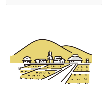
宮崎エリア
鹿児島エリア
沖縄エリア
カテゴリから探す
特集コンテンツ
地域を代表する 企業100選
プレスリリース
行政連携記事
MILCプロジェクト
選出企業特別対談
Localist
SDGsの先駆者
イベント
飲食店
地域豆知識
ニッポンの百選大全集
Sporkle
「人」から探す