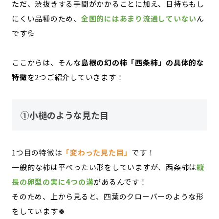
ただ、渋抜きする手間がかかることに加え、日持ちもし
にくい品種のため、
全国的にはあまり流通していない
ん
です💦
ここからは、そんな
島根の幻の柿「西条柿」の具体的な
特徴
を2つご紹介していきます！
①小槌のような見た目
1つ目の特徴は
「変わった見た目」
です！
一般的な柿は平べったい形をしていますが、西条柿は
縦
長の卵型の実に4つの溝
があるんです！
そのため、上から見ると、四葉のクローバーのような形
をしています🍀