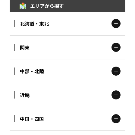
エリアから探す
北海道・東北
関東
北海道
エリア
中部・北陸
茨城
エリア
青森
エリア
近畿
新潟
エリア
栃木
エリア
岩手
エリア
中国・四国
滋賀
エリア
富山
エリア
群馬
エリア
宮城
エリア