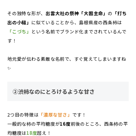
その独特な形が、
出雲大社の祭神「大国主命」
の
「打ち
出の小槌」
に似ていることから、島根県産の西条柿は
「こづち」
という名前でブランド化までされているんで
す！
地元愛が伝わる素敵な名前で、すぐ覚えてしまいますね
✨
②渋柿なのにとろけるような甘さ
2つ目の特徴は
「濃厚な甘さ」
です！
一般的な柿の平均糖度が
16度
前後のところ、西条柿の平
均糖度は
18度
超え！