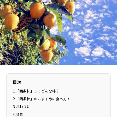
長野エリア
岐阜エリア
静岡エリア
愛知エリア
三重エリア
滋賀エリア
京都エリア
大阪市エリア
北摂エリア
堺・泉州エリア
河内エリア
兵庫エリア
奈良エリア
和歌山エリア
鳥取エリア
島根エリア
岡山エリア
広島エリア
山口エリア
徳島エリア
目次
香川エリア
愛媛エリア
1
.
「西条柿」ってどんな柿？
高知エリア
福岡エリア
2
.
「西条柿」のおすすめの食べ方！
佐賀エリア
長崎エリア
3
.
おわりに
熊本エリア
大分エリア
4
.
参考