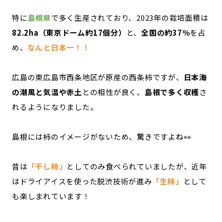
特に
島根県
で多く生産されており、2023年の栽培面積は
82.2ha（東京ドーム約17個分）
と、
全国の約37％
を占
め、
なんと日本一！！
広島の東広島市西条地区が原産の西条柿ですが、
日本海
の潮風と気温や赤土
との相性が良く、
島根で多く収穫
さ
れるようになりました。
島根には柿のイメージがないため、驚きですよね👀
昔は
「干し柿」
としてのみ食べられていましたが、近年
はドライアイスを使った脱渋技術が進み
「生柿」
として
も楽しまれています！