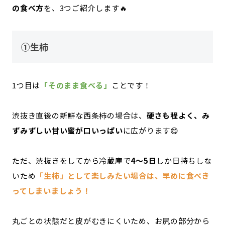
の食べ方
を、3つご紹介します🔥
①生柿
1つ目は
「そのまま食べる」
ことです！
渋抜き直後の新鮮な西条柿の場合は、
硬さも程よく、み
ずみずしい甘い蜜が口いっぱい
に広がります😋
ただ、渋抜きをしてから冷蔵庫で
4〜5日
しか日持ちしな
いため
「生柿」として楽しみたい場合は、早めに食べき
ってしまいましょう！
丸ごとの状態だと皮がむきにくいため、お尻の部分から