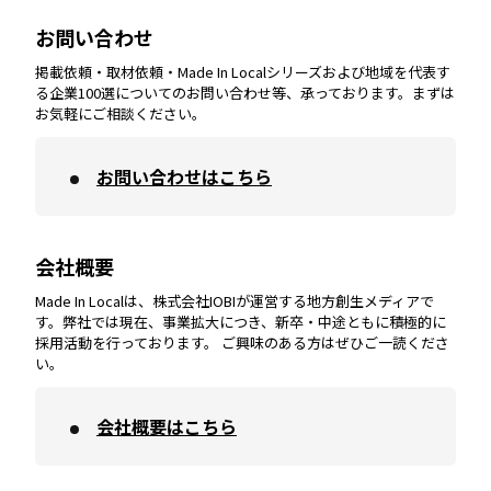
大分
エリア
徳島
エリア
兵庫
エリア
愛知
エリア
山梨
エリア
お問い合わせ
掲載依頼・取材依頼・Made In Localシリーズおよび地域を代表す
宮崎
エリア
香川
エリア
奈良
エリア
三重
エリア
る企業100選についてのお問い合わせ等、承っております。まずは
お気軽にご相談ください。
お問い合わせはこちら
鹿児島
エリア
愛媛
エリア
和歌山
エリア
会社概要
沖縄
エリア
高知
エリア
Made In Localは、株式会社IOBIが運営する地方創生メディアで
す。弊社では現在、事業拡大につき、新卒・中途ともに積極的に
採用活動を行っております。 ご興味のある方はぜひご一読くださ
い。
会社概要はこちら