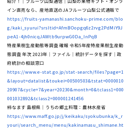
紹介！｜フルーツ山梨通信｜山梨の果物ギフト・オンラ
イン直売なら、産地直送のJAフルーツ山梨公式通販で
https://fruits-yamanashi.sanchoku-prime.com/blo
g/kaki_syurui?srsltid=AfmBOopgq6z2rvg2PdMiY9J
peA1-4jh0nicqJAWtb9urpwG0Da_InPqB
特産果樹生産動態等調査 確報 令和5年産特産果樹生産動
態調査 年次 2023年｜ファイル｜統計データを探す｜政
府統計の相談窓口
https://www.e-stat.go.jp/stat-search/files?page=1
&layout=datalist&toukei=00500503&tstat=0000010
20907&cycle=7&year=20230&month=0&tclass1=000
001032892&tclass2=000001241456
柿なます 島根県｜うちの郷土料理：農林水産省
https://www.maff.go.jp/j/keikaku/syokubunka/k_r
youri/search_menu/menu/kakinamasu_shimane.ht