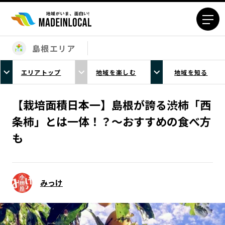
島根エリア
エリアから探す
エリアトップ
地域を楽しむ
地域を知る
北海道エリア
青森エリア
岩手エリア
宮城エリア
【栽培面積日本一】島根が誇る渋柿「西
秋田エリア
山形エリア
条柿」とは一体！？～おすすめの食べ方
福島エリア
茨城エリア
も
栃木エリア
群馬エリア
埼玉エリア
千葉エリア
東京23区エリア
多摩エリア
みっけ
神奈川エリア
新潟エリア
富山エリア
石川エリア
福井エリア
山梨エリア