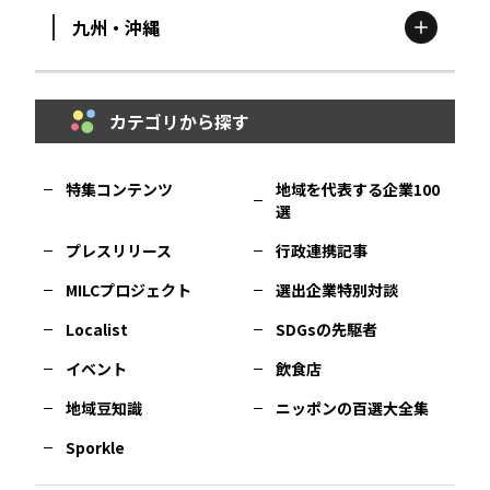
九州・沖縄
鳥取
エリア
京都
エリア
石川
エリア
埼玉
エリア
秋田
エリア
カテゴリから探す
福岡
エリア
島根
エリア
大阪市
エリア
福井
エリア
千葉
エリア
山形
エリア
特集コンテンツ
地域を代表する企業100
選
佐賀
エリア
岡山
エリア
北摂
エリア
長野
エリア
東京23区
エリア
福島
エリア
プレスリリース
行政連携記事
MILCプロジェクト
選出企業特別対談
長崎
エリア
広島
エリア
堺・泉州
エリア
岐阜
エリア
多摩
エリア
Localist
SDGsの先駆者
イベント
飲食店
熊本
エリア
山口
エリア
河内
エリア
静岡
エリア
神奈川
エリア
地域豆知識
ニッポンの百選大全集
Sporkle