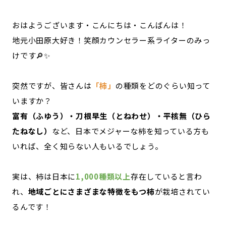
記事ライター
アンバサダー
おはようございます・こんにちは・こんばんは！
地元小田原大好き！笑顔カウンセラー系ライターのみっ
お問い合わせ
会社概要
けです🔎✨
突然ですが、皆さんは
「柿」
の種類をどのぐらい知って
いますか？
富有（ふゆう）・刀根早生（とねわせ）・平核無（ひら
たねなし）
など、日本でメジャーな柿を知っている方も
いれば、全く知らない人もいるでしょう。
実は、柿は日本に
1,000種類以上
存在していると言わ
れ、
地域ごとにさまざまな特徴をもつ柿
が栽培されてい
るんです！