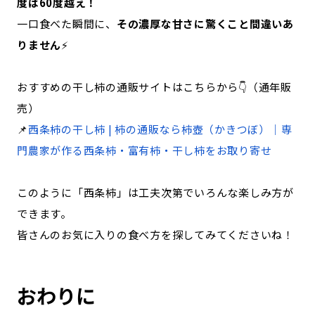
度は60度越え！
一口食べた瞬間に、
その濃厚な甘さに驚くこと間違いあ
りません
⚡
おすすめの干し柿の通販サイトはこちらから👇（通年販
売）
📌
西条柿の干し柿 | 柿の通販なら柿壺（かきつぼ）｜専
門農家が作る西条柿・富有柿・干し柿をお取り寄せ
このように「西条柿」は工夫次第でいろんな楽しみ方が
できます。
皆さんのお気に入りの食べ方を探してみてくださいね！
おわりに