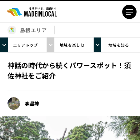
島根エリア
エリアから探す
エリアトップ
地域を楽しむ
地域を知る
北海道エリア
青森エリア
岩手エリア
宮城エリア
神話の時代から続くパワースポット！須
秋田エリア
山形エリア
佐神社をご紹介
福島エリア
茨城エリア
栃木エリア
群馬エリア
埼玉エリア
千葉エリア
李昌坤
東京23区エリア
多摩エリア
神奈川エリア
新潟エリア
富山エリア
石川エリア
福井エリア
山梨エリア