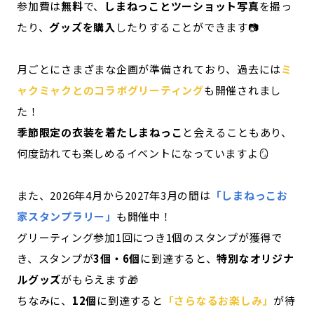
参加費は
無料
で、
しまねっことツーショット写真
を撮っ
たり、
グッズを購入
したりすることができます📷
月ごとにさまざまな企画が準備されており、過去には
ミ
ャクミャクとのコラボグリーティング
も開催されまし
た！
季節限定の衣装を着たしまねっこ
と会えることもあり、
何度訪れても楽しめるイベントになっていますよ🪞
また、2026年4月から2027年3月の間は
「しまねっこお
家スタンプラリー」
も開催中！
グリーティング参加1回につき1個のスタンプが獲得で
き、スタンプが
3個・6個
に到達すると、
特別なオリジナ
ルグッズ
がもらえます🎁
ちなみに、
12個
に到達すると
「さらなるお楽しみ」
が待