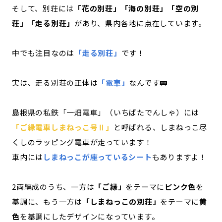
そして、別荘には
「花の別荘」「海の別荘」「空の別
荘」「走る別荘」
があり、県内各地に点在しています。
中でも注目なのは
「走る別荘」
です！
実は、走る別荘の正体は
「電車」
なんです🚃
島根県の私鉄「一畑電車」（いちばたでんしゃ）には
「ご縁電車しまねっこ号Ⅱ」
と呼ばれる、しまねっこ尽
くしのラッピング電車が走っています！
車内には
しまねっこが座っているシート
もありますよ！
2両編成のうち、一方は
「ご縁」
をテーマに
ピンク色
を
基調に、もう一方は
「しまねっこの別荘」
をテーマに
黄
色
を基調にしたデザインになっています。