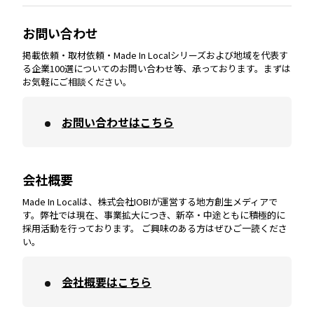
大分
エリア
徳島
エリア
兵庫
エリア
愛知
エリア
山梨
エリア
お問い合わせ
掲載依頼・取材依頼・Made In Localシリーズおよび地域を代表す
宮崎
エリア
香川
エリア
奈良
エリア
三重
エリア
る企業100選についてのお問い合わせ等、承っております。まずは
お気軽にご相談ください。
お問い合わせはこちら
鹿児島
エリア
愛媛
エリア
和歌山
エリア
会社概要
沖縄
エリア
高知
エリア
Made In Localは、株式会社IOBIが運営する地方創生メディアで
す。弊社では現在、事業拡大につき、新卒・中途ともに積極的に
採用活動を行っております。 ご興味のある方はぜひご一読くださ
い。
会社概要はこちら