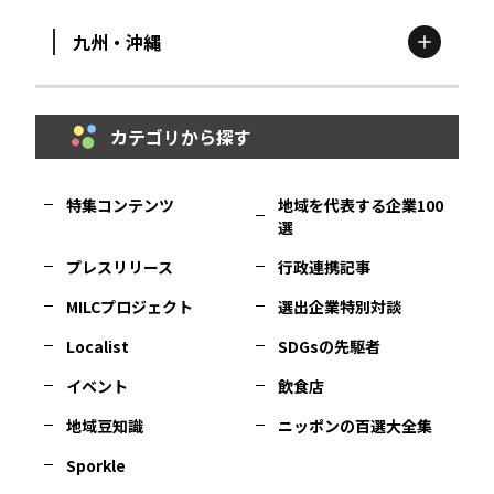
九州・沖縄
鳥取
エリア
京都
エリア
石川
エリア
埼玉
エリア
秋田
エリア
カテゴリから探す
福岡
エリア
島根
エリア
大阪市
エリア
福井
エリア
千葉
エリア
山形
エリア
特集コンテンツ
地域を代表する企業100
選
佐賀
エリア
岡山
エリア
北摂
エリア
長野
エリア
東京23区
エリア
福島
エリア
プレスリリース
行政連携記事
MILCプロジェクト
選出企業特別対談
長崎
エリア
広島
エリア
堺・泉州
エリア
岐阜
エリア
多摩
エリア
Localist
SDGsの先駆者
イベント
飲食店
熊本
エリア
山口
エリア
河内
エリア
静岡
エリア
神奈川
エリア
地域豆知識
ニッポンの百選大全集
Sporkle