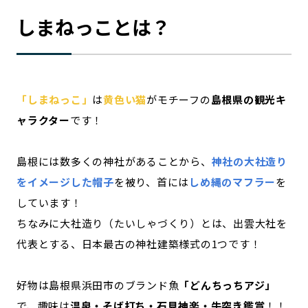
しまねっことは？
「しまねっこ」
は
黄色い猫
がモチーフの
島根県の観光キ
ャラクター
です！
島根には数多くの神社があることから、
神社の大社造り
をイメージした帽子
を被り、首には
しめ縄のマフラー
を
しています！
ちなみに大社造り（たいしゃづくり）とは、出雲大社を
代表とする、日本最古の神社建築様式の1つです！
好物は島根県浜田市のブランド魚
「どんちっちアジ」
で、趣味は
温泉・そば打ち・石見神楽・牛突き鑑賞
！！