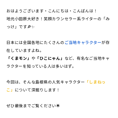
記事ライター
アンバサダー
おはようございます・こんにちは・こんばんは！
地元小田原大好き！笑顔カウンセラー系ライターの「み
お問い合わせ
会社概要
っけ」です🔎✨
日本には全国各地にたくさんの
ご当地キャラクター
が存
在していますよね。
「くまモン」
や
「ひこにゃん」
など、有名なご当地キャ
ラクターを知っている人は多いはず。
今回は、そんな島根県の人気キャラクター
「しまねっ
こ」
について深掘りします！
ぜひ最後までご覧ください🌟