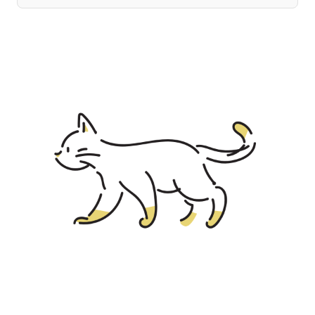
宮崎エリア
鹿児島エリア
沖縄エリア
カテゴリから探す
特集コンテンツ
地域を代表する 企業100選
プレスリリース
行政連携記事
MILCプロジェクト
選出企業特別対談
Localist
SDGsの先駆者
イベント
飲食店
地域豆知識
ニッポンの百選大全集
Sporkle
「人」から探す