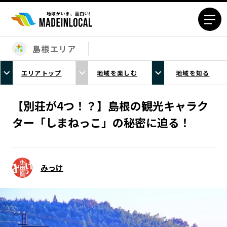
島根エリア
エリアから探す
エリアトップ
地域を楽しむ
地域を知る
北海道エリア
青森エリア
岩手エリア
宮城エリア
【別荘が4つ！？】島根の観光キャラク
秋田エリア
山形エリア
ター「しまねっこ」の秘密に迫る！
福島エリア
茨城エリア
栃木エリア
群馬エリア
埼玉エリア
千葉エリア
みっけ
東京23区エリア
多摩エリア
神奈川エリア
新潟エリア
富山エリア
石川エリア
福井エリア
山梨エリア