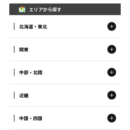
エリアから探す
北海道・東北
関東
北海道
エリア
中部・北陸
茨城
エリア
青森
エリア
近畿
新潟
エリア
栃木
エリア
岩手
エリア
中国・四国
滋賀
エリア
富山
エリア
群馬
エリア
宮城
エリア