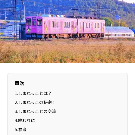
長野エリア
岐阜エリア
静岡エリア
愛知エリア
三重エリア
滋賀エリア
京都エリア
大阪市エリア
北摂エリア
堺・泉州エリア
河内エリア
兵庫エリア
奈良エリア
和歌山エリア
鳥取エリア
島根エリア
目次
岡山エリア
広島エリア
山口エリア
徳島エリア
1
.
しまねっことは？
香川エリア
愛媛エリア
2
.
しまねっこの秘密！
高知エリア
福岡エリア
3
.
しまねっことの交流
佐賀エリア
長崎エリア
4
.
終わりに
5
.
参考
熊本エリア
大分エリア