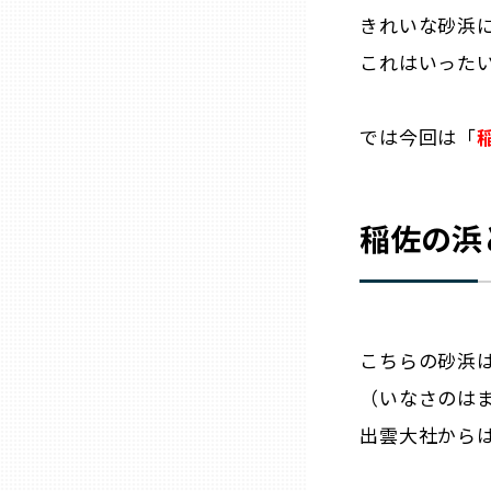
きれいな砂浜
これはいった
石川
では今回は「
福井
山梨
稲佐の浜
長野
岐阜
こちらの砂浜
（いなさのは
静岡
出雲大社からは
愛知