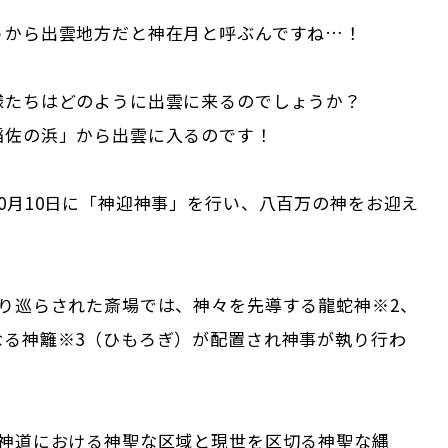
うから出雲地方だと神在月と呼ぶんですね…！
様たちはどのように出雲に来るのでしょうか？
稲佐の浜」から出雲に入るのです！
0月10日に「神迎神事」を行い、八百万の神をお迎え
張り巡らされた斎場では、神々を先導する龍蛇神※2、
なる神籬※3（ひもろぎ）が配置され神事が執り行わ
道における神聖な区域と現世を区切る神聖な縄