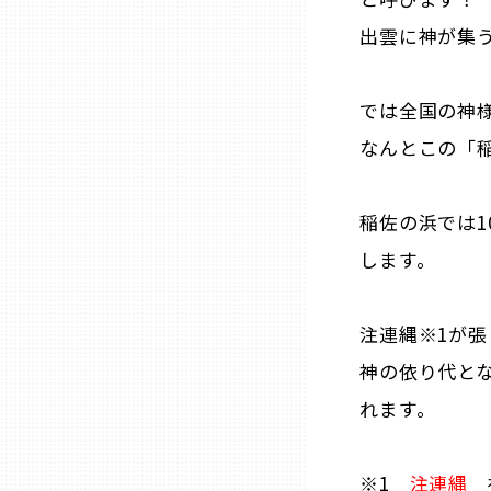
出雲に神が集
熊本
では全国の神
大分
なんとこの「
宮崎
稲佐の浜では1
します。
鹿児島
沖縄
注連縄※1が
神の依り代と
れます。
※1
注連縄
神