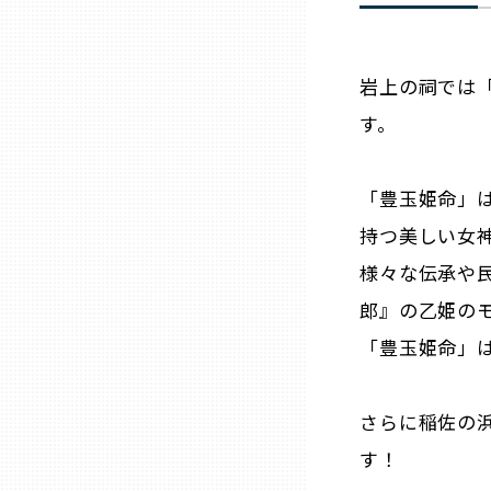
兵庫
岩上の祠では
奈良
す。
和歌山
「豊玉姫命」
鳥取
持つ美しい女
様々な伝承や
島根
郎』の乙姫の
「豊玉姫命」
岡山
さらに稲佐の
広島
す！