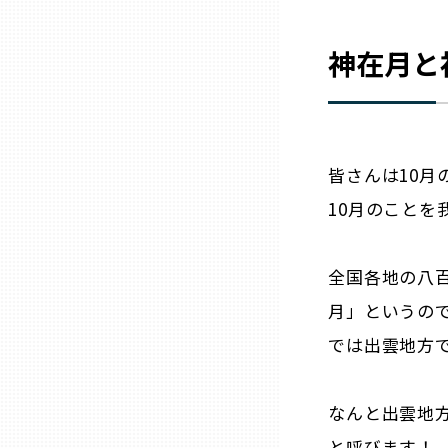
山口
神在月と
徳島
香川
皆さんは10
愛媛
10月のこと
高知
全国各地の八
月」というの
福岡
では出雲地方
佐賀
なんと出雲地
長崎
と呼びます！