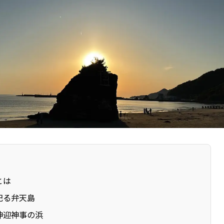
とは
祀る弁天島
神迎神事の浜