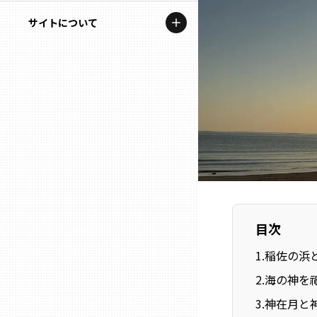
地域を代表する企業100選
記事ライター
サイトについて
岩手
プレスリリース
アンバサダー
私たちの理念
宮城
行政連携記事
お問い合わせ
MILCプロジェクト
秋田
運営会社情報
選出企業特別対談
山形
Localist
SDGsの先駆者
福島
目次
イベント
茨城
1
.
稲佐の浜
飲食店
2
.
海の神を
栃木
地域豆知識
3
.
神在月と