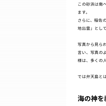
この砂浜は南
三重
ます。
さらに、稲佐
滋賀
地出雲」とし
京都
写真から見ら
言い、写真の
大阪市
様は、多くの人
北摂
では弁天島と
堺・泉州
海の神を
河内