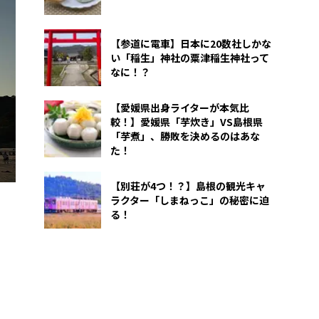
【参道に電車】日本に20数社しかな
い「稲生」神社の粟津稲生神社って
なに！？
【愛媛県出身ライターが本気比
較！】愛媛県「芋炊き」VS島根県
「芋煮」、勝敗を決めるのはあな
た！
【別荘が4つ！？】島根の観光キャ
ラクター「しまねっこ」の秘密に迫
る！