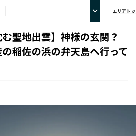
エリアトッ
沈む聖地出雲】神様の玄関？
産の稲佐の浜の弁天島へ行って
！