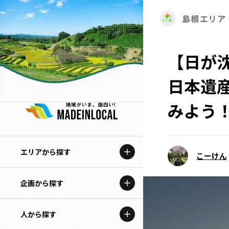
島根エリア
【日が
日本遺
みよう
エリアから探す
こーけん
企画から探す
北海道
特集コンテンツ
人から探す
青森