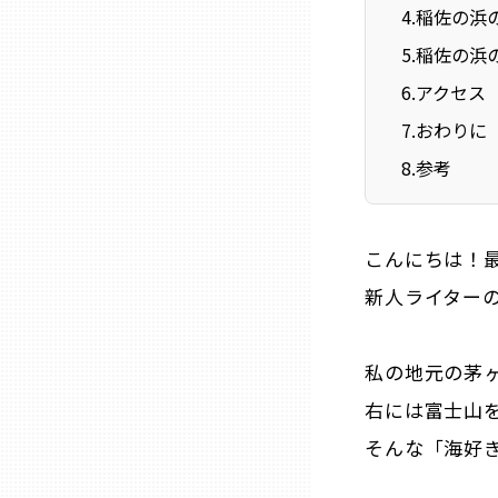
ニッポンの百選大全集
4
.
稲佐の浜
群馬
5
.
稲佐の浜
Sporkle
埼玉
6
.
アクセス
7
.
おわりに
千葉
8
.
参考
東京23区
こんにちは！最
多摩地域
新人ライター
神奈川
私の地元の茅
右には富士山
新潟
そんな「海好
富山