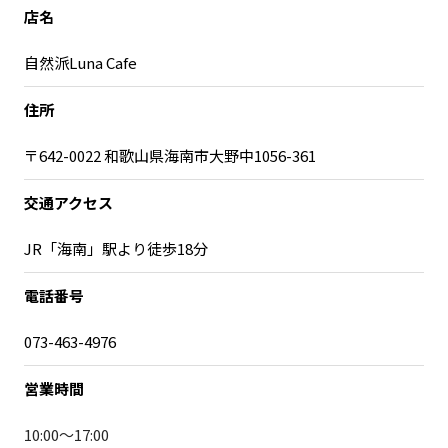
宮崎エリア
鹿児島エリア
店名
沖縄エリア
自然派Luna Cafe
住所
カテゴリから探す
〒642-0022 和歌山県海南市大野中1056-361
特集コンテンツ
地域を代表する 企業100選
プレスリリース
行政連携記事
交通アクセス
MILCプロジェクト
選出企業特別対談
JR「海南」駅より徒歩18分
Localist
SDGsの先駆者
イベント
飲食店
電話番号
地域豆知識
ニッポンの百選大全集
073-463-4976
Sporkle
営業時間
「人」から探す
10:00～17:00