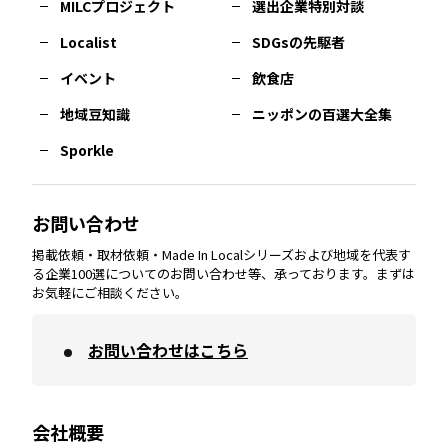
MILCプロジェクト
選出企業特別対談
長崎
エリア
広島
エリア
堺・泉州
エリア
岐阜
エリア
多摩
エリア
Localist
SDGsの先駆者
イベント
飲食店
熊本
エリア
山口
エリア
河内
エリア
静岡
エリア
神奈川
エリア
地域豆知識
ニッポンの百選大全集
Sporkle
大分
エリア
徳島
エリア
兵庫
エリア
愛知
エリア
山梨
エリア
お問い合わせ
掲載依頼・取材依頼・Made In Localシリーズおよび地域を代表す
宮崎
エリア
香川
エリア
奈良
エリア
三重
エリア
る企業100選についてのお問い合わせ等、承っております。まずは
お気軽にご相談ください。
お問い合わせはこちら
鹿児島
エリア
愛媛
エリア
和歌山
エリア
会社概要
沖縄
エリア
高知
エリア