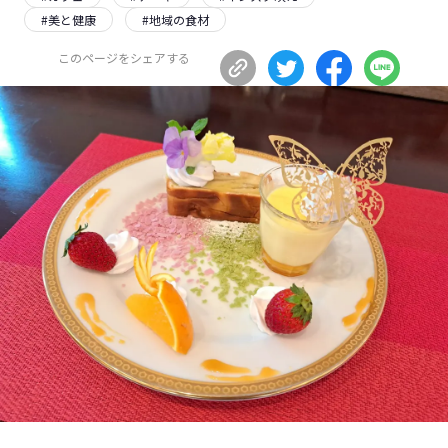
#
美と健康
#
地域の食材
長野エリア
岐阜エリア
静岡エリア
愛知エリア
このページをシェアする
三重エリア
滋賀エリア
京都エリア
大阪市エリア
北摂エリア
堺・泉州エリア
河内エリア
兵庫エリア
奈良エリア
和歌山エリア
鳥取エリア
島根エリア
岡山エリア
広島エリア
山口エリア
徳島エリア
香川エリア
愛媛エリア
高知エリア
福岡エリア
佐賀エリア
長崎エリア
熊本エリア
大分エリア