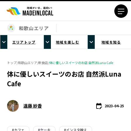
和歌山エリア
エリアから探す
エリアトップ
地域を楽しむ
地域を知る
北海道エリア
青森エリア
岩手エリア
宮城エリア
トップ
/
和歌山エリア
/
飲食店
/
体に優しいスイーツのお店 自然派Luna Cafe
秋田エリア
山形エリア
体に優しいスイーツのお店 自然派Luna
福島エリア
茨城エリア
Cafe
栃木エリア
群馬エリア
埼玉エリア
千葉エリア
東京23区エリア
多摩エリア
遠藤 紗香
2023-04-25
神奈川エリア
新潟エリア
富山エリア
石川エリア
福井エリア
山梨エリア
#
カフェ
#
ケーキ
#
インスタ映え