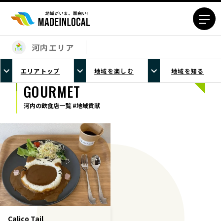
河内エリア
エリアから探す
エリアトップ
地域を楽しむ
地域を知る
北海道エリア
青森エリア
GOURMET
岩手エリア
宮城エリア
河内の飲食店一覧 #地域貢献
秋田エリア
山形エリア
福島エリア
茨城エリア
栃木エリア
群馬エリア
埼玉エリア
千葉エリア
東京23区エリア
多摩エリア
神奈川エリア
新潟エリア
富山エリア
石川エリア
Calico Tail
福井エリア
山梨エリア