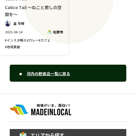
Calico Tail ～ねこと癒しの空
長野エリア
岐阜エリア
間を～
静岡エリア
愛知エリア
島 早輝
三重エリア
滋賀エリア
2023-04-14
松原市
京都エリア
大阪市エリア
#
インスタ映え
#
カレー
#
カフェ
北摂エリア
堺・泉州エリア
#
地域貢献
河内エリア
兵庫エリア
奈良エリア
和歌山エリア
鳥取エリア
河内の飲食店一覧に戻る
島根エリア
岡山エリア
広島エリア
山口エリア
徳島エリア
香川エリア
愛媛エリア
高知エリア
福岡エリア
佐賀エリア
長崎エリア
熊本エリア
大分エリア
エリアから探す