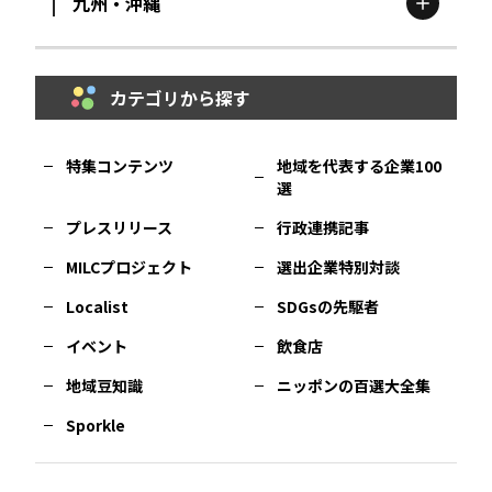
九州・沖縄
鳥取
エリア
京都
エリア
石川
エリア
埼玉
エリア
記事ライター
秋田
エリア
アンバサダー
カテゴリから探す
お問い合わせ
会社概要
福岡
エリア
島根
エリア
大阪市
エリア
福井
エリア
千葉
エリア
山形
エリア
特集コンテンツ
地域を代表する企業100
選
佐賀
エリア
岡山
エリア
北摂
エリア
長野
エリア
東京23区
エリア
福島
エリア
プレスリリース
行政連携記事
MILCプロジェクト
選出企業特別対談
長崎
エリア
広島
エリア
堺・泉州
エリア
岐阜
エリア
多摩
エリア
Localist
SDGsの先駆者
イベント
飲食店
熊本
エリア
山口
エリア
河内
エリア
静岡
エリア
神奈川
エリア
地域豆知識
ニッポンの百選大全集
Sporkle
大分
エリア
徳島
エリア
兵庫
エリア
愛知
エリア
山梨
エリア