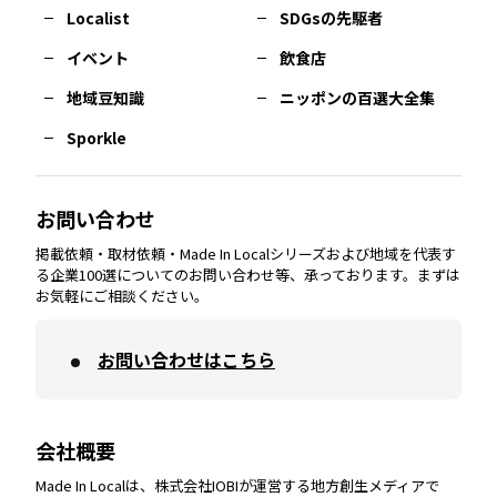
長崎
エリア
広島
エリア
堺・泉州
エリア
岐阜
エリア
多摩
エリア
Localist
SDGsの先駆者
イベント
飲食店
熊本
エリア
山口
エリア
河内
エリア
静岡
エリア
神奈川
エリア
地域豆知識
ニッポンの百選大全集
Sporkle
大分
エリア
徳島
エリア
兵庫
エリア
愛知
エリア
山梨
エリア
お問い合わせ
掲載依頼・取材依頼・Made In Localシリーズおよび地域を代表す
宮崎
エリア
香川
エリア
奈良
エリア
三重
エリア
る企業100選についてのお問い合わせ等、承っております。まずは
お気軽にご相談ください。
お問い合わせはこちら
鹿児島
エリア
愛媛
エリア
和歌山
エリア
会社概要
沖縄
エリア
高知
エリア
Made In Localは、株式会社IOBIが運営する地方創生メディアで