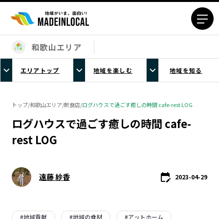
和歌山エリア
エリアから探す
エリアトップ
地域を楽しむ
地域を知る
北海道エリア
青森エリア
岩手エリア
宮城エリア
トップ
/
和歌山エリア
/
飲食店
/
ログハウスで過ごす癒しの時間 cafe-rest LOG
秋田エリア
山形エリア
ログハウスで過ごす癒しの時間 cafe-
福島エリア
茨城エリア
rest LOG
栃木エリア
群馬エリア
埼玉エリア
千葉エリア
東京23区エリア
多摩エリア
遠藤 紗香
2023-04-29
神奈川エリア
新潟エリア
富山エリア
石川エリア
福井エリア
山梨エリア
#
地域貢献
#
地域の食材
#
アットホーム