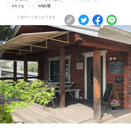
#
カフェ
#
肉料理
長野エリア
岐阜エリア
静岡エリア
愛知エリア
このページをシェアする
三重エリア
滋賀エリア
京都エリア
大阪市エリア
北摂エリア
堺・泉州エリア
河内エリア
兵庫エリア
奈良エリア
和歌山エリア
鳥取エリア
島根エリア
岡山エリア
広島エリア
山口エリア
徳島エリア
香川エリア
愛媛エリア
高知エリア
福岡エリア
佐賀エリア
長崎エリア
熊本エリア
大分エリア