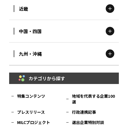
近畿
新潟
エリア
栃木
エリア
岩手
エリア
中国・四国
滋賀
エリア
富山
エリア
群馬
エリア
宮城
エリア
九州・沖縄
鳥取
エリア
京都
エリア
石川
エリア
埼玉
エリア
秋田
エリア
カテゴリから探す
福岡
エリア
島根
エリア
大阪市
エリア
福井
エリア
千葉
エリア
山形
エリア
特集コンテンツ
地域を代表する企業100
選
佐賀
エリア
岡山
エリア
北摂
エリア
長野
エリア
東京23区
エリア
福島
エリア
プレスリリース
行政連携記事
MILCプロジェクト
選出企業特別対談