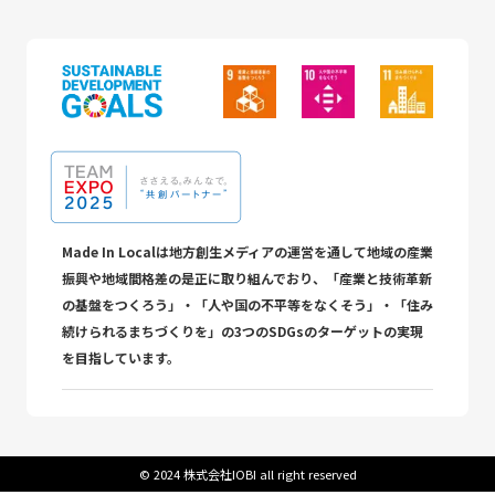
Made In Localは地方創生メディアの運営を通して地域の産業
振興や地域間格差の是正に取り組んでおり、「産業と技術革新
の基盤をつくろう」・「人や国の不平等をなくそう」・「住み
続けられるまちづくりを」の3つのSDGsのターゲットの実現
を目指しています。
©︎ 2024 株式会社IOBI all right reserved