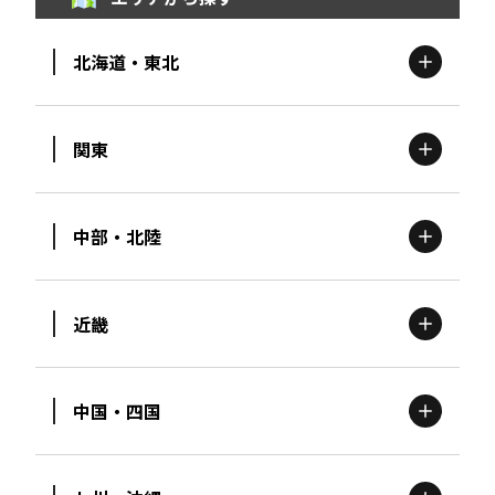
宮崎エリア
鹿児島エリア
沖縄エリア
北海道・東北
カテゴリから探す
関東
北海道
エリア
特集コンテンツ
地域を代表する 企業100選
プレスリリース
行政連携記事
中部・北陸
MILCプロジェクト
選出企業特別対談
茨城
エリア
青森
エリア
Localist
SDGsの先駆者
近畿
イベント
飲食店
新潟
エリア
栃木
エリア
岩手
エリア
地域豆知識
ニッポンの百選大全集
Sporkle
中国・四国
滋賀
エリア
富山
エリア
群馬
エリア
宮城
エリア
「人」から探す