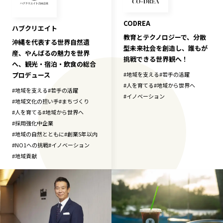
記事ライター
アンバサダー
CODREA
ハブクリエイト
教育とテクノロジーで、分散
沖縄を代表する世界自然遺
お問い合わせ
会社概要
型未来社会を創造し、誰もが
産、やんばるの魅力を世界
挑戦できる世界観へ！
へ、観光・宿泊・飲食の総合
#
地域を支える
#
若手の活躍
プロデュース
#
人を育てる
#
地域から世界へ
#
地域を支える
#
若手の活躍
#
イノベーション
#
地域文化の担い手
#
まちづくり
#
人を育てる
#
地域から世界へ
#
採用強化中企業
#
地域の自然とともに
#
創業5年以内
#
NO1への挑戦
#
イノベーション
#
地域貢献