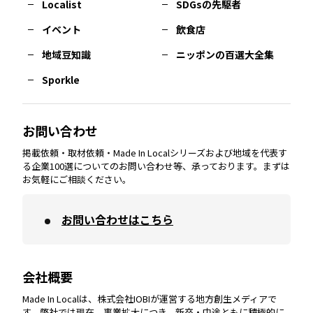
Localist
SDGsの先駆者
イベント
飲食店
熊本
エリア
山口
エリア
河内
エリア
静岡
エリア
神奈川
エリア
地域豆知識
ニッポンの百選大全集
Sporkle
大分
エリア
徳島
エリア
兵庫
エリア
愛知
エリア
山梨
エリア
お問い合わせ
掲載依頼・取材依頼・Made In Localシリーズおよび地域を代表す
宮崎
エリア
香川
エリア
奈良
エリア
三重
エリア
る企業100選についてのお問い合わせ等、承っております。まずは
お気軽にご相談ください。
お問い合わせはこちら
鹿児島
エリア
愛媛
エリア
和歌山
エリア
会社概要
沖縄
エリア
高知
エリア
Made In Localは、株式会社IOBIが運営する地方創生メディアで
す。弊社では現在、事業拡大につき、新卒・中途ともに積極的に