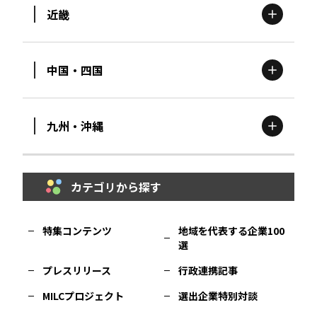
近畿
新潟
エリア
栃木
エリア
岩手
エリア
中国・四国
滋賀
エリア
富山
エリア
群馬
エリア
宮城
エリア
九州・沖縄
鳥取
エリア
京都
エリア
石川
エリア
埼玉
エリア
秋田
エリア
カテゴリから探す
福岡
エリア
島根
エリア
大阪市
エリア
福井
エリア
千葉
エリア
山形
エリア
特集コンテンツ
地域を代表する企業100
選
佐賀
エリア
岡山
エリア
北摂
エリア
長野
エリア
東京23区
エリア
福島
エリア
プレスリリース
行政連携記事
MILCプロジェクト
選出企業特別対談
長崎
エリア
広島
エリア
堺・泉州
エリア
岐阜
エリア
多摩
エリア