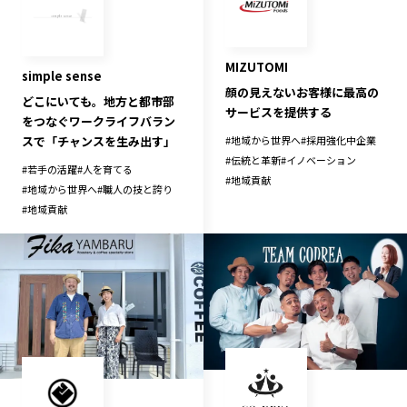
宮崎エリア
鹿児島エリア
沖縄エリア
MIZUTOMI
simple sense
顔の見えないお客様に最高の
どこにいても。地方と都市部
カテゴリから探す
サービスを提供する
をつなぐワークライフバラン
#
地域から世界へ
#
採用強化中企業
スで「チャンスを生み出す」
特集コンテンツ
地域を代表する 企業100選
#
伝統と革新
#
イノベーション
#
若手の活躍
#
人を育てる
プレスリリース
行政連携記事
#
地域貢献
#
地域から世界へ
#
職人の技と誇り
MILCプロジェクト
選出企業特別対談
#
地域貢献
Localist
SDGsの先駆者
イベント
飲食店
地域豆知識
ニッポンの百選大全集
Sporkle
「人」から探す