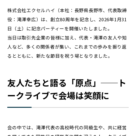
宮崎エリア
鹿児島エリア
株式会社エクセルハイ（本社：長野県長野市、代表取締
沖縄エリア
役：滝澤幸広）は、創立80周年を記念し、2026年1月31
日（土）に記念パーティーを開催いたしました。
カテゴリから探す
当日は取引先企業の皆様に加え、代表・滝澤の友人や知
人など、多くの関係者が集い、これまでの歩みを振り返
特集コンテンツ
地域を代表する 企業100選
るとともに、新たな節目を祝う場となりました。
プレスリリース
行政連携記事
MILCプロジェクト
選出企業特別対談
Localist
SDGsの先駆者
友人たちと語る「原点」──ト
イベント
飲食店
ークライブで会場は笑顔に
地域豆知識
ニッポンの百選大全集
Sporkle
会の中では、滝澤代表の高校時代の同級生や、共に経営
「人」から探す