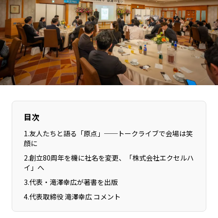
長野エリア
岐阜エリア
静岡エリア
愛知エリア
三重エリア
滋賀エリア
京都エリア
大阪市エリア
北摂エリア
堺・泉州エリア
河内エリア
兵庫エリア
奈良エリア
和歌山エリア
目次
鳥取エリア
島根エリア
1
.
友人たちと語る「原点」──トークライブで会場は笑
岡山エリア
広島エリア
顔に
山口エリア
徳島エリア
2
.
創立80周年を機に社名を変更、「株式会社エクセルハ
香川エリア
愛媛エリア
イ」へ
高知エリア
福岡エリア
3
.
代表・滝澤幸広が著書を出版
佐賀エリア
長崎エリア
4
.
代表取締役 滝澤幸広 コメント
熊本エリア
大分エリア