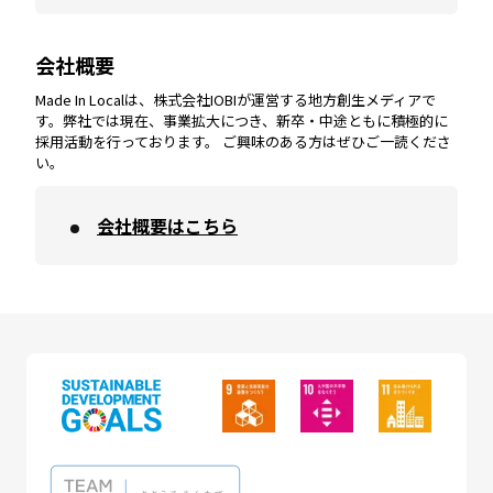
会社概要
沖縄
エリア
高知
エリア
Made In Localは、株式会社IOBIが運営する地方創生メディアで
す。弊社では現在、事業拡大につき、新卒・中途ともに積極的に
採用活動を行っております。 ご興味のある方はぜひご一読くださ
い。
会社概要はこちら