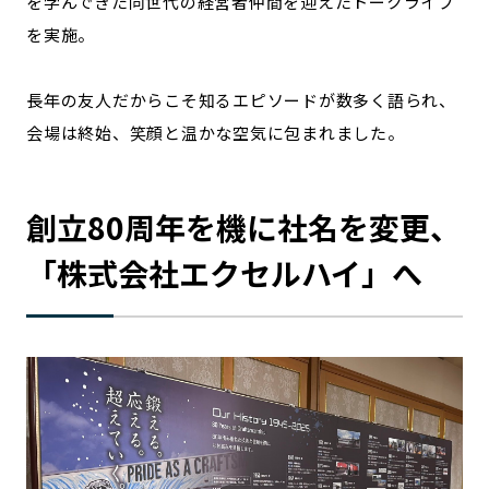
を学んできた同世代の経営者仲間を迎えたトークライブ
を実施。
記事ライター
アンバサダー
長年の友人だからこそ知るエピソードが数多く語られ、
お問い合わせ
会社概要
会場は終始、笑顔と温かな空気に包まれました。
創立80周年を機に社名を変更、
「株式会社エクセルハイ」へ