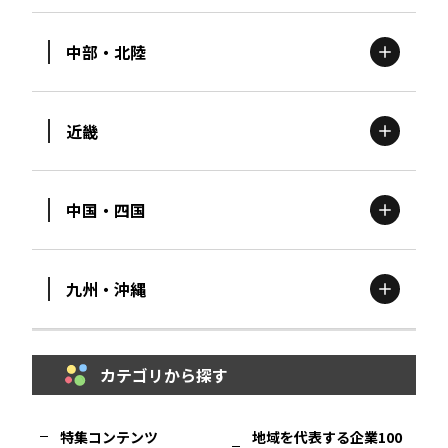
中部・北陸
茨城
エリア
青森
エリア
近畿
新潟
エリア
栃木
エリア
岩手
エリア
中国・四国
滋賀
エリア
富山
エリア
群馬
エリア
宮城
エリア
九州・沖縄
鳥取
エリア
京都
エリア
石川
エリア
埼玉
エリア
秋田
エリア
カテゴリから探す
福岡
エリア
島根
エリア
大阪市
エリア
福井
エリア
千葉
エリア
山形
エリア
特集コンテンツ
地域を代表する企業100