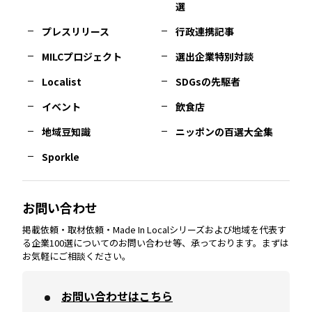
選
佐賀
エリア
岡山
エリア
北摂
エリア
長野
エリア
東京23区
エリア
福島
エリア
プレスリリース
行政連携記事
MILCプロジェクト
選出企業特別対談
長崎
エリア
広島
エリア
堺・泉州
エリア
岐阜
エリア
多摩
エリア
Localist
SDGsの先駆者
イベント
飲食店
熊本
エリア
山口
エリア
河内
エリア
静岡
エリア
神奈川
エリア
地域豆知識
ニッポンの百選大全集
Sporkle
大分
エリア
徳島
エリア
兵庫
エリア
愛知
エリア
山梨
エリア
お問い合わせ
掲載依頼・取材依頼・Made In Localシリーズおよび地域を代表す
宮崎
エリア
香川
エリア
奈良
エリア
三重
エリア
る企業100選についてのお問い合わせ等、承っております。まずは
お気軽にご相談ください。
お問い合わせはこちら
鹿児島
エリア
愛媛
エリア
和歌山
エリア