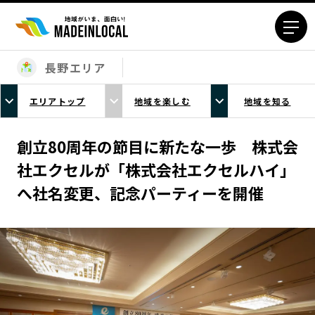
長野エリア
エリアから探す
エリアトップ
地域を楽しむ
地域を知る
北海道エリア
青森エリア
岩手エリア
宮城エリア
創立80周年の節目に新たな一歩 株式会
秋田エリア
山形エリア
社エクセルが「株式会社エクセルハイ」
福島エリア
茨城エリア
へ社名変更、記念パーティーを開催
栃木エリア
群馬エリア
埼玉エリア
千葉エリア
東京23区エリア
多摩エリア
神奈川エリア
新潟エリア
富山エリア
石川エリア
福井エリア
山梨エリア