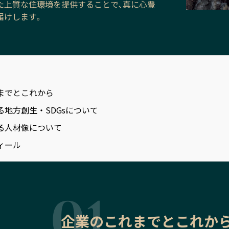
た上質な住環境を提供することで､真に心豊
届けします｡
までとこれから
る地方創生・SDGsについて
る人材像について
ィール
企業のこれまでとこれか