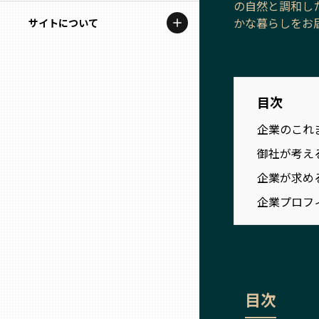
の自然と調和し
地域を代表する企業100選
記事ライター
かな暮らしをお
サイトについて
岩手
プレスリリース
アンバサダー
私たちの理念
宮城
行政連携記事
お問い合わせ
目次
MILCプロジェクト
秋田
運営会社情報
企業のこれ
選出企業特別対談
御社が考え
山形
Localist
企業が求め
SDGsの先駆者
福島
企業プロフ
イベント
茨城
飲食店
栃木
地域豆知識
目次