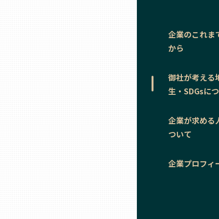
ニッポンの百選大全集
群馬
Sporkle
企業のこれま
埼玉
から
千葉
御社が考える
生・SDGsに
東京23区
企業が求める
多摩地域
ついて
神奈川
企業プロフィ
新潟
富山