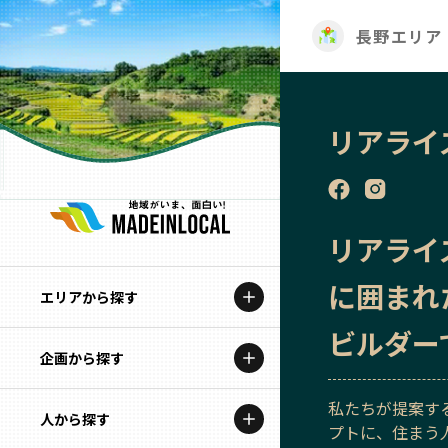
長野エリア
リアライ
リアライ
に囲まれ
エリアから探す
ビルダー
企画から探す
北海道
私たちが提案する
特集コンテンツ
人から探す
青森
プトに、住まう