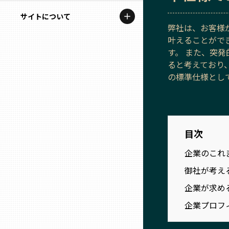
地域を代表する企業100選
記事ライター
サイトについて
岩手
弊社は、お客様
プレスリリース
アンバサダー
叶えることがで
私たちの理念
宮城
行政連携記事
す。 また、突
ると考えており
お問い合わせ
MILCプロジェクト
の標準仕様とし
秋田
運営会社情報
選出企業特別対談
山形
Localist
目次
SDGsの先駆者
福島
企業のこれ
イベント
御社が考え
茨城
企業が求め
飲食店
企業プロフ
栃木
地域豆知識