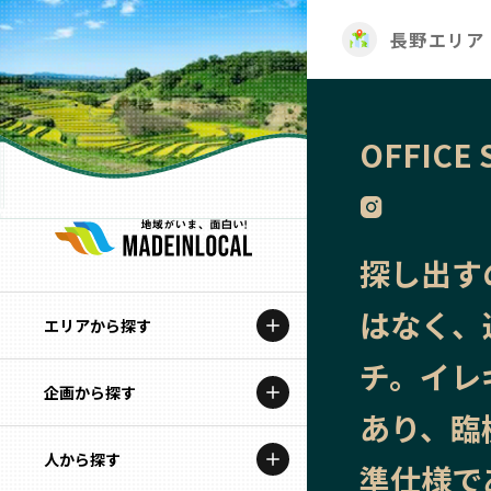
長野エリア
OFFICE 
探し出す
はなく、
エリアから探す
チ。イレ
企画から探す
北海道
あり、臨
特集コンテンツ
人から探す
青森
準仕様で