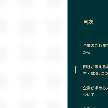
ニッポンの百選大全集
群馬
Sporkle
埼玉
目次
千葉
企業のこれま
東京23区
から
多摩地域
御社が考える
生・SDGsに
神奈川
企業が求める
新潟
ついて
富山