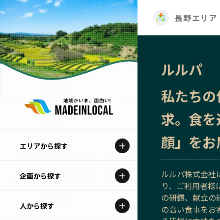
長野エリア
ルルパ
私たちの
求。食を
顔」をお
エリアから探す
ルルパ株式会社
企画から探す
北海道
り、ご利用者様
の研鑽、献立の
特集コンテンツ
人から探す
青森
の高い食事をお