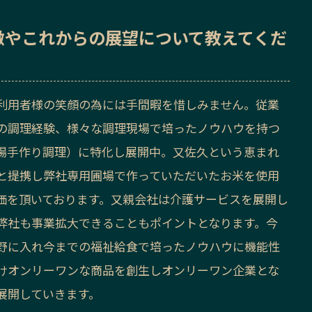
徴
や
これからの展望
について教えてくだ
利用者様の笑顔の為には手間暇を惜しみません。従業
の調理経験、様々な調理現場で培ったノウハウを持つ
場手作り調理）に特化し展開中。又佐久という恵まれ
と提携し弊社専用圃場で作っていただいたお米を使用
価を頂いております。又親会社は介護サービスを展開し
弊社も事業拡大できることもポイントとなります。今
野に入れ今までの福祉給食で培ったノウハウに機能性
けオンリーワンな商品を創生しオンリーワン企業とな
展開していきます。