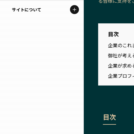
る皆様に支持を
地域を代表する企業100選
記事ライター
サイトについて
岩手
プレスリリース
アンバサダー
私たちの理念
宮城
行政連携記事
目次
お問い合わせ
MILCプロジェクト
企業のこれ
秋田
運営会社情報
御社が考え
選出企業特別対談
企業が求め
山形
Localist
企業プロフ
SDGsの先駆者
福島
イベント
茨城
飲食店
目次
栃木
地域豆知識