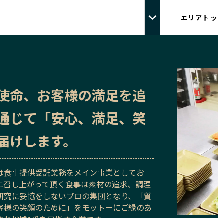
エリアトッ
使命、お客様の満足を追
通じて「安心、満足、笑
届けします。
は食事提供受託業務をメイン事業としてお
に召し上がって頂く食事は素材の追求、調理
研究に妥協をしないプロの集団となり、「質
客様の笑顔のために」をモットーにご縁のあ