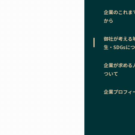
ニッポンの百選大全集
群馬
企業のこれま
Sporkle
から
埼玉
御社が考える
千葉
生・SDGsに
東京23区
企業が求める
ついて
多摩地域
企業プロフィ
神奈川
新潟
富山