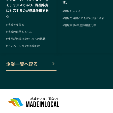
す。
そチャンスであり、臨機応変
に対応するのが標準仕様であ
#
地域を支える
る
#
地域の自然とともに
#
伝統と革新
#
地域を支える
#
地域貢献
#
中途採用強化中
#
地域の自然とともに
#
社長が地域出身
#
NO1への挑戦
#
イノベーション
#
地域貢献
企業一覧へ戻る