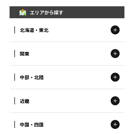
エリアから探す
北海道・東北
関東
北海道
エリア
中部・北陸
茨城
エリア
青森
エリア
近畿
新潟
エリア
栃木
エリア
岩手
エリア
中国・四国
滋賀
エリア
富山
エリア
群馬
エリア
宮城
エリア