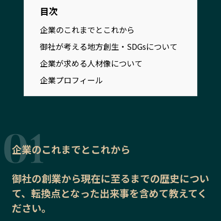
宮崎エリア
鹿児島エリア
目次
沖縄エリア
企業のこれまでとこれから
御社が考える地方創生・SDGsについて
カテゴリから探す
企業が求める人材像について
企業プロフィール
特集コンテンツ
地域を代表する 企業100選
プレスリリース
行政連携記事
MILCプロジェクト
選出企業特別対談
Localist
SDGsの先駆者
イベント
飲食店
企業のこれまでとこれから
地域豆知識
ニッポンの百選大全集
Sporkle
御社の
創業から現在に至るまでの歴史
につい
て、転換点となった出来事を含めて教えてく
ださい。
「人」から探す