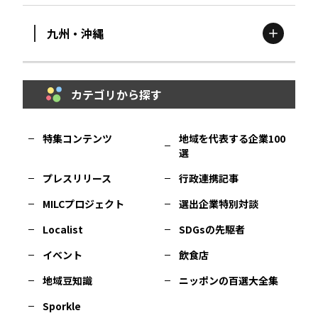
九州・沖縄
鳥取
エリア
京都
エリア
石川
エリア
埼玉
エリア
秋田
エリア
カテゴリから探す
福岡
エリア
島根
エリア
大阪市
エリア
福井
エリア
千葉
エリア
山形
エリア
特集コンテンツ
地域を代表する企業100
選
佐賀
エリア
岡山
エリア
北摂
エリア
長野
エリア
東京23区
エリア
福島
エリア
プレスリリース
行政連携記事
MILCプロジェクト
選出企業特別対談
長崎
エリア
広島
エリア
堺・泉州
エリア
岐阜
エリア
多摩
エリア
Localist
SDGsの先駆者
イベント
飲食店
熊本
エリア
山口
エリア
河内
エリア
静岡
エリア
神奈川
エリア
地域豆知識
ニッポンの百選大全集
Sporkle