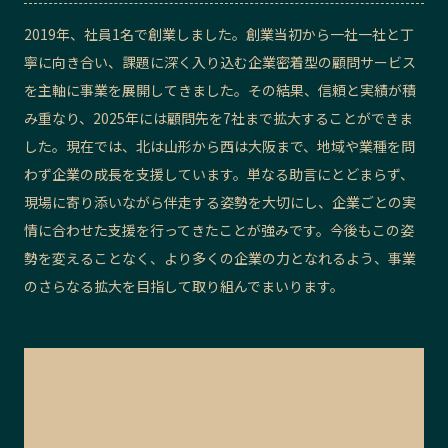
記事ライター
アンバサダー
2019年、社員1名で創業しました。創業当初から一社一社と丁
寧に向き合い、課題に深く入り込む企業密着型の顧問サービス
を主軸に事業を展開してきました。その結果、信頼と実績が積
お問い合わせ
会社概要
み重なり、2025年には顧問先を7社まで拡大することができま
した。現在では、北は山形から西は大阪まで、地域や業種を問
わず企業の成長を支援しています。単なる助言にとどまらず、
現場に寄り添いながら伴走する姿勢を大切にし、企業ごとの実
情に合わせた支援を行ってきたことが強みです。今後もこの姿
勢を変えることなく、より多くの企業の力となれるよう、事業
のさらなる拡大を目指して取り組んでまいります。