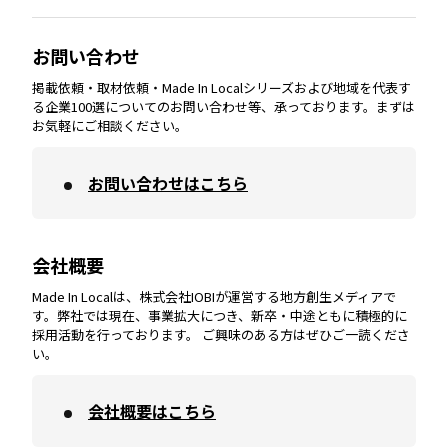
大分
エリア
徳島
エリア
兵庫
エリア
愛知
エリア
山梨
エリア
お問い合わせ
掲載依頼・取材依頼・Made In Localシリーズおよび地域を代表す
宮崎
エリア
香川
エリア
奈良
エリア
三重
エリア
る企業100選についてのお問い合わせ等、承っております。まずは
お気軽にご相談ください。
お問い合わせはこちら
鹿児島
エリア
愛媛
エリア
和歌山
エリア
会社概要
沖縄
エリア
高知
エリア
Made In Localは、株式会社IOBIが運営する地方創生メディアで
す。弊社では現在、事業拡大につき、新卒・中途ともに積極的に
採用活動を行っております。 ご興味のある方はぜひご一読くださ
い。
会社概要はこちら