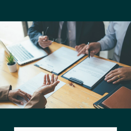
長野エリア
岐阜エリア
静岡エリア
愛知エリア
三重エリア
滋賀エリア
京都エリア
大阪市エリア
北摂エリア
堺・泉州エリア
河内エリア
兵庫エリア
奈良エリア
和歌山エリア
鳥取エリア
島根エリア
岡山エリア
広島エリア
山口エリア
徳島エリア
香川エリア
愛媛エリア
高知エリア
福岡エリア
佐賀エリア
長崎エリア
熊本エリア
大分エリア