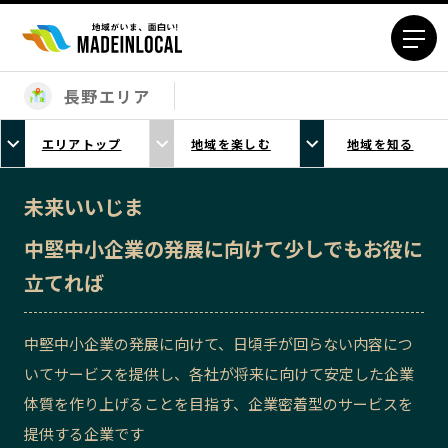
長野エリア
エリアから探す
エリアトップ
地域を楽しむ
地域を知る
北海道エリア
青森エリア
岩手エリア
宮城エリア
未来いいじま
秋田エリア
山形エリア
中堅中小企業の発展に向けて少しでもお役に
福島エリア
茨城エリア
立てれば
栃木エリア
群馬エリア
埼玉エリア
千葉エリア
中堅中小企業の発展に向けて、日頃手が回らない内容につ
東京23区エリア
多摩エリア
いてサービスを提供し、各社が将来に向けて安定した企業
神奈川エリア
新潟エリア
体質を作り上げることを目指す、企業密着型のサービスを
富山エリア
石川エリア
提供する企業です
福井エリア
山梨エリア