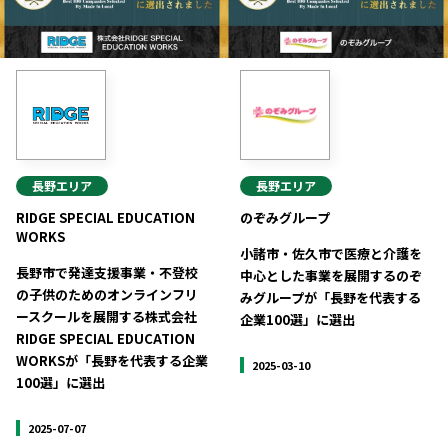
長野
エリア
長野
エリア
RIDGE SPECIAL EDUCATION
のぞみグループ
WORKS
小諸市・佐久市で医療と介護を
長野市で発達支援事業・不登校
中心とした事業を展開するのぞ
の子供のためのオンラインフリ
みグループが「長野を代表する
ースクールを展開する株式会社
企業100選」に選出
RIDGE SPECIAL EDUCATION
WORKSが「長野を代表する企業
2025-03-10
100選」に選出
2025-07-07