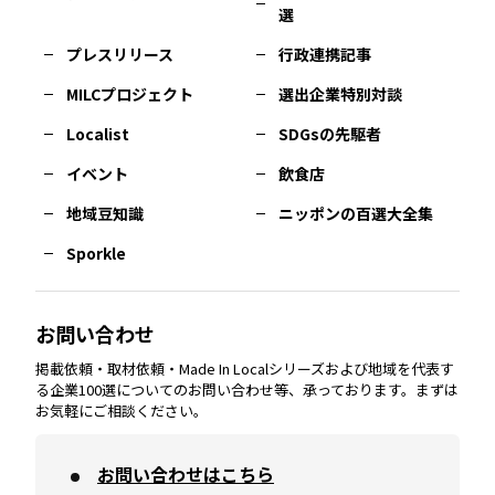
選
佐賀
エリア
岡山
エリア
北摂
エリア
長野
エリア
東京23区
エリア
福島
エリア
プレスリリース
行政連携記事
MILCプロジェクト
選出企業特別対談
長崎
エリア
広島
エリア
堺・泉州
エリア
岐阜
エリア
多摩
エリア
Localist
SDGsの先駆者
イベント
飲食店
熊本
エリア
山口
エリア
河内
エリア
静岡
エリア
神奈川
エリア
地域豆知識
ニッポンの百選大全集
Sporkle
大分
エリア
徳島
エリア
兵庫
エリア
愛知
エリア
山梨
エリア
お問い合わせ
掲載依頼・取材依頼・Made In Localシリーズおよび地域を代表す
宮崎
エリア
香川
エリア
奈良
エリア
三重
エリア
る企業100選についてのお問い合わせ等、承っております。まずは
お気軽にご相談ください。
お問い合わせはこちら
鹿児島
エリア
愛媛
エリア
和歌山
エリア