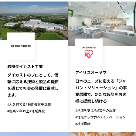
岩機ダイカスト工業
アイリスオーヤマ
ダイカストのプロとして、信
日本のニーズに応える「ジャ
頼に応える技術と製品の提供
パン・ソリューション」の事
を通じて社会の発展に貢献し
業展開で、新たな製品をお客
ます。
様に提案し続ける
#
人を育てる
#
採用強化中企業
#
地域を支える
#
若手の活躍
#
創業50年以上
#
地域貢献
#
地域から世界へ
#
イノベーション
#
地域貢献