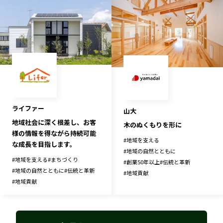
ライファー
山大
地域社会に深く根差し、お客
木のぬくもりを形に
様の情報を得ながら持続可能
#
地域を支える
な成長を目指します。
#
地域の自然とともに
#
地域を支える
#
まちづくり
#
創業50年以上
#
伝統と革新
#
地域の自然とともに
#
伝統と革新
#
地域貢献
#
地域貢献