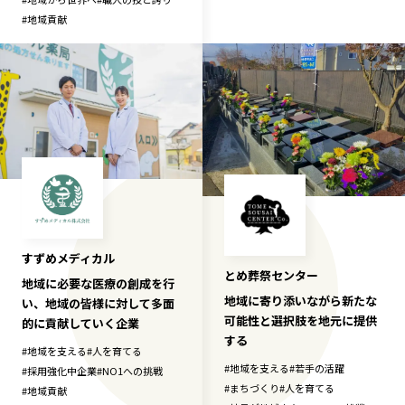
#
地域貢献
記事ライター
アンバサダー
お問い合わせ
会社概要
すずめメディカル
とめ葬祭センター
地域に必要な医療の創成を行
地域に寄り添いながら新たな
い、地域の皆様に対して多面
可能性と選択肢を地元に提供
的に貢献していく企業
する
#
地域を支える
#
人を育てる
#
地域を支える
#
若手の活躍
#
採用強化中企業
#
NO1への挑戦
#
まちづくり
#
人を育てる
#
地域貢献