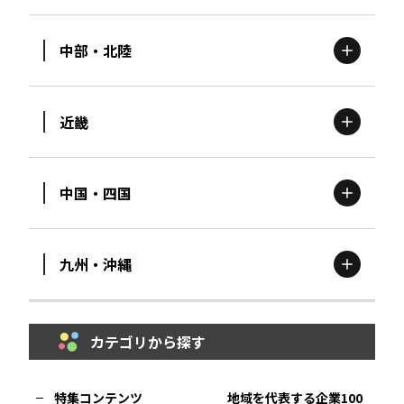
北海道
エリア
中部・北陸
茨城
エリア
青森
エリア
近畿
新潟
エリア
栃木
エリア
岩手
エリア
中国・四国
滋賀
エリア
富山
エリア
群馬
エリア
宮城
エリア
九州・沖縄
鳥取
エリア
京都
エリア
石川
エリア
埼玉
エリア
秋田
エリア
カテゴリから探す
福岡
エリア
島根
エリア
大阪市
エリア
福井
エリア
千葉
エリア
山形
エリア
特集コンテンツ
地域を代表する企業100