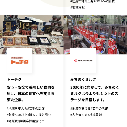
#
社長が地域出身
#
NO1への挑戦
#
地域貢献
トーチク
みちのくミルク
安心・安全で美味しい食肉を
2030年に向かって、みちのく
届け、日本の食文化を支える
ミルクは今よりも１つ上のス
東北企業。
テージを目指します。
#
地域を支える
#
若手の活躍
#
地域を支える
#
若手の活躍
#
創業50年以上
#
職人の技と誇り
#
人を育てる
#
地域貢献
#
地域貢献
#
新卒採用強化中