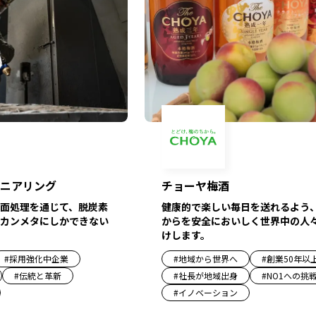
ニアリング
チョーヤ梅酒
面処理を通じて、脱炭素
健康的で楽しい毎日を送れるよう
カンメタにしかできない
からを安全においしく世界中の人
けします。
#
採用強化中企業
#
地域から世界へ
#
創業50年以
#
伝統と革新
#
社長が地域出身
#
NO1への挑
#
イノベーション