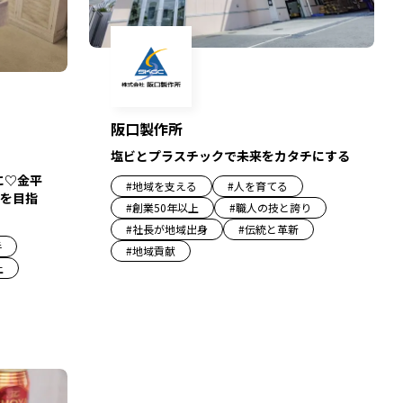
阪口製作所
塩ビとプラスチックで未来をカタチにする
に♡金平
#
地域を支える
#
人を育てる
業を目指
#
創業50年以上
#
職人の技と誇り
#
社長が地域出身
#
伝統と革新
手
#
地域貢献
上