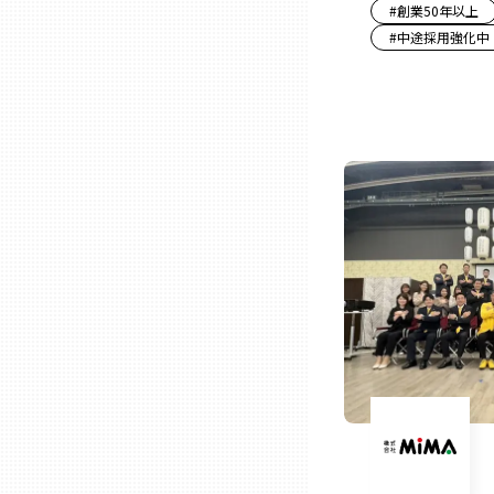
#
創業50年以上
#
中途採用強化中
石川
福井
山梨
長野
岐阜
静岡
愛知