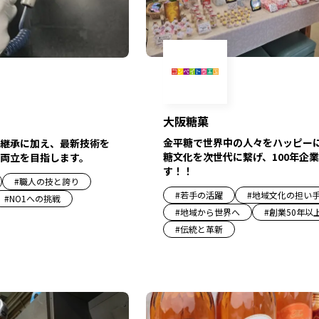
大阪糖菓
金平糖で世界中の人々をハッピー
継承に加え、最新技術を
糖文化を次世代に繋げ、100年企
両立を目指します。
す！！
#
職人の技と誇り
#
若手の活躍
#
地域文化の担い
#
NO1への挑戦
#
地域から世界へ
#
創業50年以
#
伝統と革新