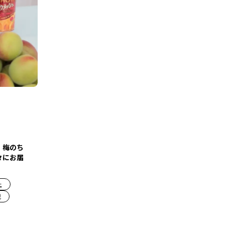
、梅のち
々にお届
上
戦