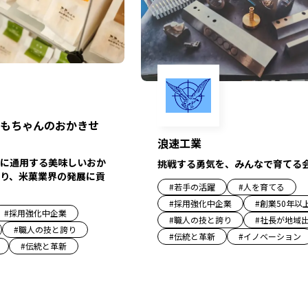
もちゃんのおかきせ
浪速工業
に通用する美味しいおか
挑戦する勇気を、みんなで育てる
り、米菓業界の発展に貢
#
若手の活躍
#
人を育てる
#
採用強化中企業
#
創業50年以
#
採用強化中企業
#
職人の技と誇り
#
社長が地域
#
職人の技と誇り
#
伝統と革新
#
イノベーション
#
伝統と革新