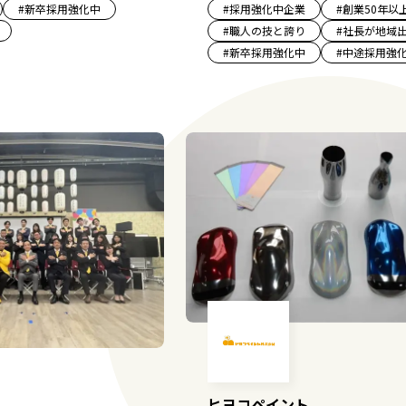
#
新卒採用強化中
#
採用強化中企業
#
創業50年以
#
職人の技と誇り
#
社長が地域
#
新卒採用強化中
#
中途採用強
ヒヨコペイント