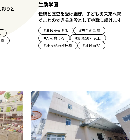
生駒学園
に彩りと
伝統と歴史を受け継ぎ、子どもの未来へ繋
ぐことのできる施設として挑戦し続けます
#
地域を支える
#
若手の活躍
上
#
人を育てる
#
創業50年以上
出身
#
社長が地域出身
#
地域貢献