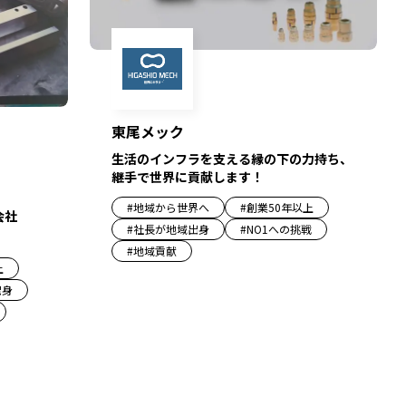
東尾メック
生活のインフラを支える縁の下の力持ち、
継手で世界に貢献します！
#
地域から世界へ
#
創業50年以上
会社
#
社長が地域出身
#
NO1への挑戦
#
地域貢献
上
出身