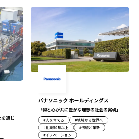
パナソニック ホールディングス
「物と心が共に豊かな理想の社会の実現」
化を通じ
#
人を育てる
#
地域から世界へ
#
創業50年以上
#
伝統と革新
#
イノベーション