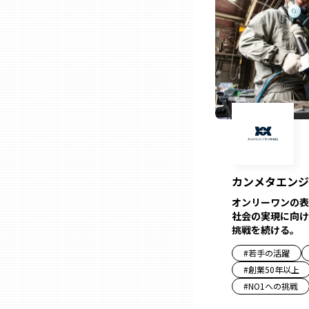
山口
徳島
香川
愛媛
高知
カンメタエンジ
オンリーワンの表
社会の実現に向け
福岡
挑戦を続ける。
#
若手の活躍
佐賀
#
創業50年以上
#
NO1への挑戦
長崎