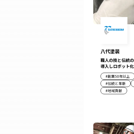
兵庫
奈良
和歌山
八代塗装
職人の技と伝統の
鳥取
導入しロボット化
#
創業50年以上
島根
#
伝統と革新
#
地域貢献
岡山
広島