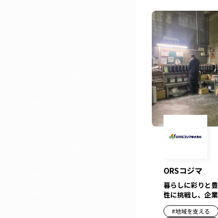
ニッポンの百選大全集
群馬
Sporkle
埼玉
千葉
東京23区
多摩地域
神奈川
ORSコジマ
暮らしに彩りと豊
新潟
性に挑戦し、企業
#
地域を支える
富山