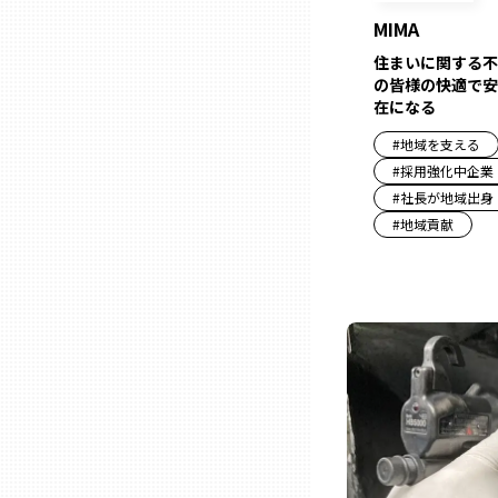
MIMA
三重
住まいに関する不
の皆様の快適で安
在になる
滋賀
#
地域を支える
#
採用強化中企業
京都
#
社長が地域出身
#
地域貢献
大阪市
北摂
堺・泉州
河内