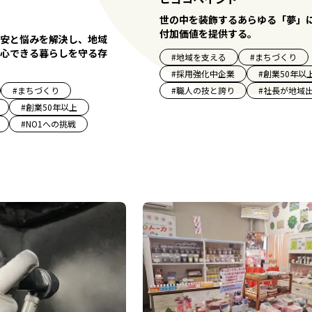
世の中を装飾するあらゆる「夢」
付加価値を提供する。
安と悩みを解決し、地域
心できる暮らしを守る存
#
地域を支える
#
まちづくり
#
採用強化中企業
#
創業50年以
#
まちづくり
#
職人の技と誇り
#
社長が地域
#
創業50年以上
#
NO1への挑戦