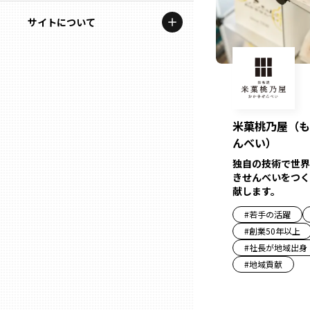
地域を代表する企業100選
記事ライター
サイトについて
岩手
プレスリリース
アンバサダー
私たちの理念
宮城
行政連携記事
お問い合わせ
MILCプロジェクト
秋田
運営会社情報
米菓桃乃屋（も
選出企業特別対談
んべい）
山形
Localist
独自の技術で世界
きせんべいをつく
献します。
SDGsの先駆者
福島
#
若手の活躍
イベント
#
創業50年以上
茨城
#
社長が地域出身
飲食店
#
地域貢献
栃木
地域豆知識