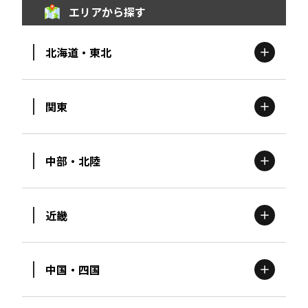
エリアから探す
記事ライター
アンバサダー
北海道・東北
お問い合わせ
会社概要
関東
北海道
エリア
中部・北陸
茨城
エリア
青森
エリア
近畿
新潟
エリア
栃木
エリア
岩手
エリア
中国・四国
滋賀
エリア
富山
エリア
群馬
エリア
宮城
エリア