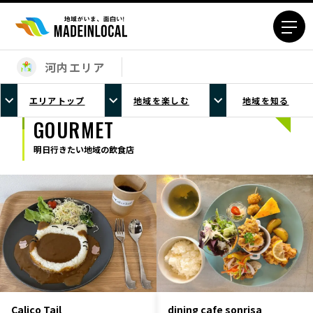
河内エリア
エリアから探す
エリアトップ
地域を楽しむ
地域を知る
北海道エリア
青森エリア
GOURMET
岩手エリア
宮城エリア
明日行きたい地域の飲食店
秋田エリア
山形エリア
福島エリア
茨城エリア
栃木エリア
群馬エリア
埼玉エリア
千葉エリア
東京23区エリア
多摩エリア
神奈川エリア
新潟エリア
富山エリア
石川エリア
Calico Tail
福井エリア
山梨エリア
dining cafe sonrisa