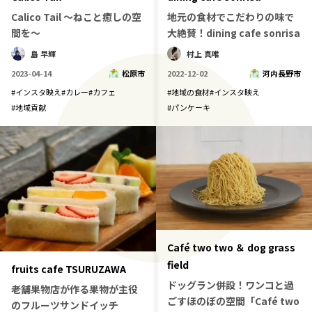
Calico Tail ～ねこと癒しの空
地元の食材でこだわりの味で
長野エリア
岐阜エリア
間を～
大絶賛！dining cafe sonrisa
静岡エリア
愛知エリア
島 早輝
村上 真唯
三重エリア
滋賀エリア
2023-04-14
松原市
2022-12-02
河内長野市
京都エリア
大阪市エリア
#
インスタ映え
#
カレー
#
カフェ
#
地域の食材
#
インスタ映え
北摂エリア
堺・泉州エリア
#
地域貢献
#
パンケーキ
河内エリア
兵庫エリア
奈良エリア
和歌山エリア
鳥取エリア
島根エリア
岡山エリア
広島エリア
山口エリア
徳島エリア
香川エリア
愛媛エリア
Café two two ＆ dog grass
高知エリア
福岡エリア
field
fruits cafe TSURUZAWA
佐賀エリア
長崎エリア
ドッグラン併設！ワンコと過
老舗果物店が作る果物が主役
熊本エリア
大分エリア
ごすほのぼの空間「Café two
のフルーツサンドイッチ