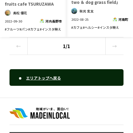
two ＆ dog grass field」
宮崎エリア
鹿児島エリア
fruits cafe TSURUZAWA
秋元 玄太
沖縄エリア
奥松 優花
2022-08-25
河南町
2022-09-30
河内長野市
#
カフェ
#
ヘルシー
#
インスタ映え
#
フルーツ
#
パン
#
カフェ
#
インスタ映え
カテゴリから探す
←
1
/
1
→
特集コンテンツ
地域を代表する 企業100選
プレスリリース
行政連携記事
MILCプロジェクト
選出企業特別対談
Localist
SDGsの先駆者
エリアトップへ戻る
イベント
飲食店
地域豆知識
ニッポンの百選大全集
Sporkle
「人」から探す