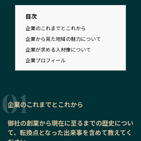
宮崎エリア
鹿児島エリア
沖縄エリア
目次
企業のこれまでとこれから
企業から見た地域の魅力について
カテゴリから探す
企業が求める人材像について
特集コンテンツ
地域を代表する 企業100選
企業プロフィール
プレスリリース
行政連携記事
MILCプロジェクト
選出企業特別対談
Localist
SDGsの先駆者
イベント
飲食店
地域豆知識
ニッポンの百選大全集
企業のこれまでとこれから
Sporkle
御社の
創業から現在に至るまでの歴史
につい
て、転換点となった出来事を含めて教えてく
「人」から探す