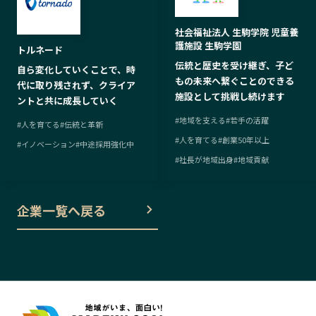
社会福祉法人 生駒学院 児童養
護施設 生駒学園
トルネード
伝統と歴史を受け継ぎ、子ど
自ら変化していくことで、時
もの未来へ繋ぐことのできる
代に取り残されず、クライア
施設として挑戦し続けます
ントと共に成長していく
#
地域を支える
#
若手の活躍
#
人を育てる
#
伝統と革新
#
人を育てる
#
創業50年以上
#
イノベーション
#
中途採用強化中
#
社長が地域出身
#
地域貢献
企業一覧へ戻る