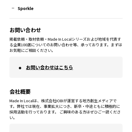
Sporkle
大分
エリア
徳島
エリア
兵庫
エリア
愛知
エリア
山梨
エリア
お問い合わせ
掲載依頼・取材依頼・Made In Localシリーズおよび地域を代表す
宮崎
エリア
香川
エリア
奈良
エリア
三重
エリア
る企業100選についてのお問い合わせ等、承っております。まずは
お気軽にご相談ください。
お問い合わせはこちら
鹿児島
エリア
愛媛
エリア
和歌山
エリア
会社概要
沖縄
エリア
高知
エリア
Made In Localは、株式会社IOBIが運営する地方創生メディアで
す。弊社では現在、事業拡大につき、新卒・中途ともに積極的に
採用活動を行っております。 ご興味のある方はぜひご一読くださ
い。