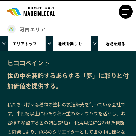
河内エリア
エリアから探す
エリアトップ
地域を楽しむ
地域を知る
北海道エリア
青森エリア
岩手エリア
宮城エリア
ヒヨコペイント
秋田エリア
山形エリア
世の中を装飾するあらゆる「夢」に彩りと付
福島エリア
茨城エリア
加価値を提供する。
栃木エリア
群馬エリア
埼玉エリア
千葉エリア
私たちは様々な種類の塗料の製造販売を行っている会社で
東京23区エリア
多摩エリア
す。半世紀以上にわたり積み重ねたノウハウを活かし、お
神奈川エリア
新潟エリア
客様の希望する色の調合(調色)、使用用途に合わせた機能
富山エリア
石川エリア
の開発により、色彩のクリエイターとして世の中に様々な
福井エリア
山梨エリア