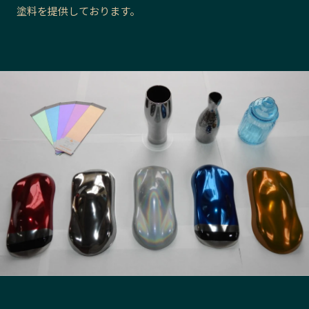
塗料を提供しております。
長野エリア
岐阜エリア
静岡エリア
愛知エリア
三重エリア
滋賀エリア
京都エリア
大阪市エリア
北摂エリア
堺・泉州エリア
河内エリア
兵庫エリア
奈良エリア
和歌山エリア
鳥取エリア
島根エリア
岡山エリア
広島エリア
山口エリア
徳島エリア
香川エリア
愛媛エリア
高知エリア
福岡エリア
佐賀エリア
長崎エリア
熊本エリア
大分エリア