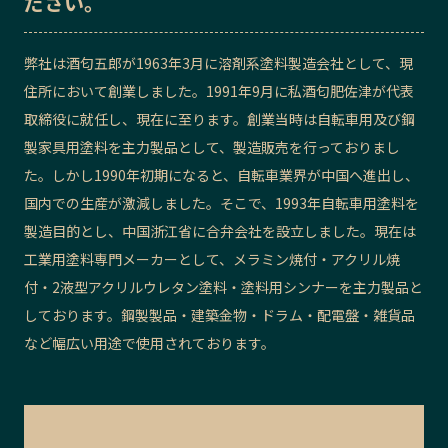
ださい。
記事ライター
アンバサダー
弊社は酒匂五郎が1963年3月に溶剤系塗料製造会社として、現
住所において創業しました。1991年9月に私酒匂肥佐津が代表
お問い合わせ
会社概要
取締役に就任し、現在に至ります。創業当時は自転車用及び鋼
製家具用塗料を主力製品として、製造販売を行っておりまし
た。しかし1990年初期になると、自転車業界が中国へ進出し、
国内での生産が激減しました。そこで、1993年自転車用塗料を
製造目的とし、中国浙江省に合弁会社を設立しました。現在は
工業用塗料専門メーカーとして、メラミン焼付・アクリル焼
付・2液型アクリルウレタン塗料・塗料用シンナーを主力製品と
しております。鋼製製品・建築金物・ドラム・配電盤・雑貨品
など幅広い用途で使用されております。