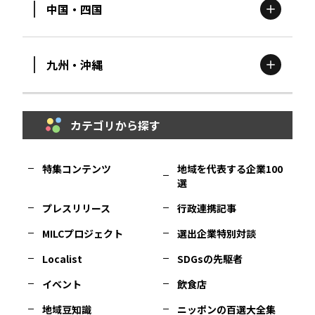
中国・四国
滋賀
エリア
富山
エリア
群馬
エリア
宮城
エリア
九州・沖縄
鳥取
エリア
京都
エリア
石川
エリア
埼玉
エリア
秋田
エリア
カテゴリから探す
福岡
エリア
島根
エリア
大阪市
エリア
福井
エリア
千葉
エリア
山形
エリア
特集コンテンツ
地域を代表する企業100
選
佐賀
エリア
岡山
エリア
北摂
エリア
長野
エリア
東京23区
エリア
福島
エリア
プレスリリース
行政連携記事
MILCプロジェクト
選出企業特別対談
長崎
エリア
広島
エリア
堺・泉州
エリア
岐阜
エリア
多摩
エリア
Localist
SDGsの先駆者
イベント
飲食店
熊本
エリア
山口
エリア
河内
エリア
静岡
エリア
神奈川
エリア
地域豆知識
ニッポンの百選大全集