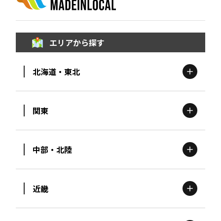
エリアから探す
北海道・東北
関東
北海道
エリア
中部・北陸
茨城
エリア
青森
エリア
近畿
新潟
エリア
栃木
エリア
岩手
エリア