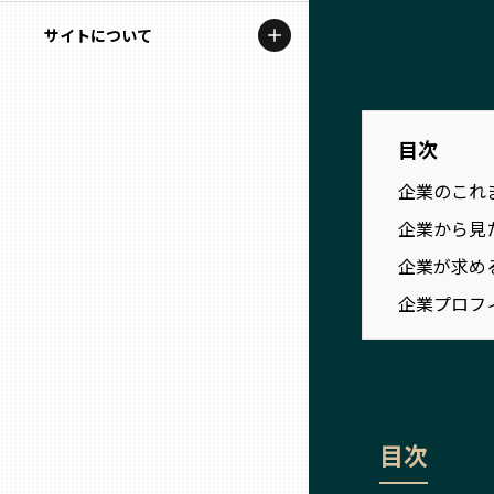
地域を代表する企業100選
記事ライター
サイトについて
岩手
プレスリリース
アンバサダー
私たちの理念
宮城
行政連携記事
お問い合わせ
目次
MILCプロジェクト
秋田
企業のこれ
運営会社情報
選出企業特別対談
企業から見
山形
Localist
企業が求め
企業プロフ
SDGsの先駆者
福島
イベント
茨城
飲食店
栃木
目次
地域豆知識