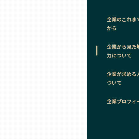
ニッポンの百選大全集
群馬
Sporkle
企業のこれま
埼玉
から
千葉
企業から見た
力について
東京23区
企業が求める
多摩地域
ついて
神奈川
企業プロフィ
新潟
富山