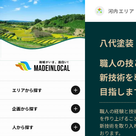
河内エリア
八代塗装
職人の技
新技術を
目指しま
エリアから探す
企画から探す
北海道
職人の経験と技
を作り上げるこ
特集コンテンツ
新技術を取り入
人から探す
青森
おります。