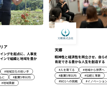
リア
天郷
イングを起点に、人事支
精神性と経済性を両立させ、自ら
インで組織と地域を豊か
肯定できる豊かな人生を創造する
#
人を育てる
#
地域から世界へ
#
地域文化の担い手
#
創業5年以内
#
伝統と革新
もに
#
創業5年以内
#
NO1への挑戦
#
イノベーショ
#
地域貢献