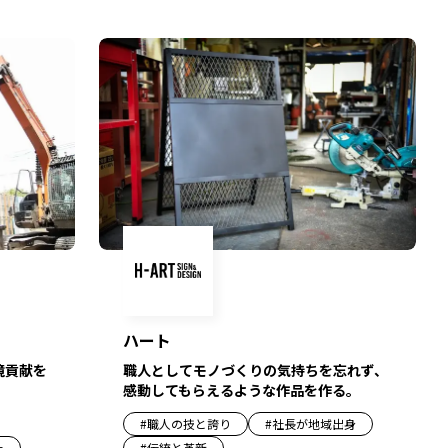
ハート
境貢献を
職人としてモノづくりの気持ちを忘れず、
感動してもらえるような作品を作る。
#
職人の技と誇り
#
社長が地域出身
上
#
伝統と革新