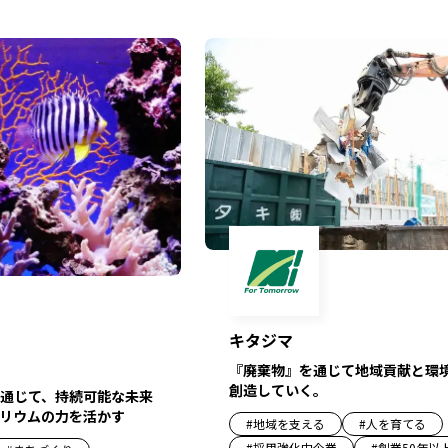
キタジマ
『廃棄物』を通じて地域貢献と環
創造していく。
通じて、持続可能な未来
リウムの力を活かす
#
地域を支える
#
人を育てる
#
採用強化中企業
#
創業50年以