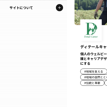
地域を代表する企業100選
記事ライター
サイトについて
岩手
プレスリリース
アンバサダー
私たちの理念
宮城
行政連携記事
お問い合わせ
MILCプロジェクト
秋田
運営会社情報
選出企業特別対談
ディテールキャ
山形
個人のウェルビー
Localist
援とキャリアデザ
にする
SDGsの先駆者
福島
#
地域を支える
イベント
#
地域の自然とと
茨城
#
伝統と革新
飲食店
栃木
地域豆知識