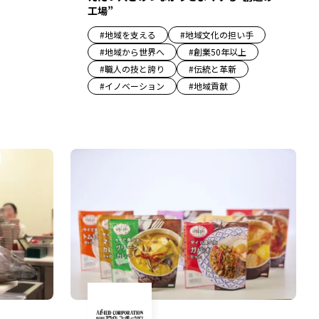
工場”
#
地域を支える
#
地域文化の担い手
#
地域から世界へ
#
創業50年以上
#
職人の技と誇り
#
伝統と革新
#
イノベーション
#
地域貢献