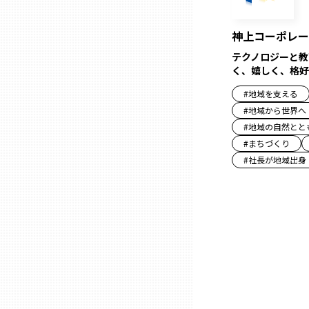
神上コーポレー
熊本
テクノロジーと教
く、嬉しく、格好
大分
#
地域を支える
#
地域から世界へ
宮崎
#
地域の自然とと
#
まちづくり
#
社長が地域出身
鹿児島
沖縄