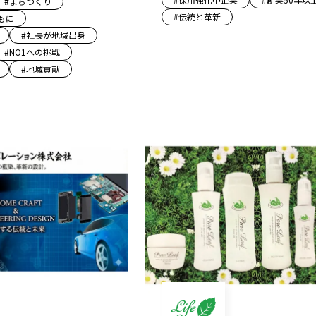
#
まちづくり
#
伝統と革新
もに
#
社長が地域出身
#
NO1への挑戦
#
地域貢献