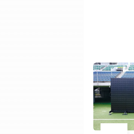
ニッポンの百選大全集
群馬
Sporkle
埼玉
千葉
東京23区
多摩地域
神奈川
新潟
富山