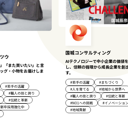
国城コンサルティング
ツウ
AIテクノロジーで中小企業の価値
」「また買いたい」と言
し、信頼の循環から成長企業を創
ッグ・小物をお届けしま
す。
#
若手の活躍
#
まちづくり
#
若手の活躍
#
人を育てる
#
地域から世界へ
#
職人の技と誇り
#
職人の技と誇り
#
伝統と革新
#
伝統と革新
#
NO1への挑戦
#
イノベーショ
#
新卒採用強化中
#
地域貢献