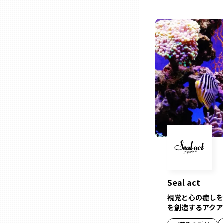
兵庫
奈良
和歌山
鳥取
島根
岡山
Seal act
視覚と心の癒しを
広島
を創造するアクア