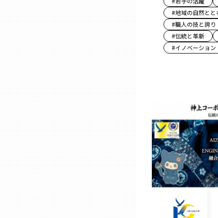
#
若手の活躍
山口
#
地域の自然とと
#
職人の技と誇り
徳島
#
伝統と革新
#
イノベーション
香川
愛媛
高知
福岡
佐賀
長崎