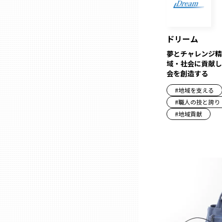
石川
ドリーム
夢とチャレンジ精
福井
域・社会に貢献し
会を創造する
#
地域を支える
山梨
#
職人の技と誇り
#
地域貢献
長野
岐阜
静岡
愛知