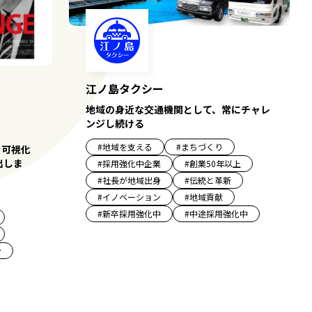
江ノ島タクシー
地域の身近な交通機関として、常にチャレ
ンジし続ける
#
地域を支える
#
まちづくり
を可視化
出しま
#
採用強化中企業
#
創業50年以上
#
社長が地域出身
#
伝統と革新
#
イノベーション
#
地域貢献
#
新卒採用強化中
#
中途採用強化中
ン