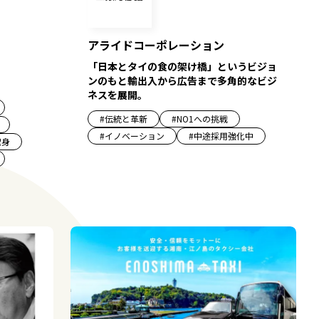
アライドコーポレーション
「日本とタイの食の架け橋」というビジョ
ンのもと輸出入から広告まで多角的なビジ
ネスを展開。
#
伝統と革新
#
NO1への挑戦
#
イノベーション
#
中途採用強化中
出身