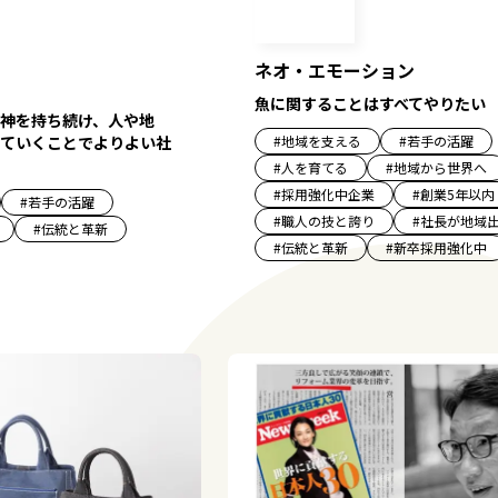
ネオ・エモーション
魚に関することはすべてやりたい
神を持ち続け、​人や地
#
地域を支える
#
若手の活躍
ていくことでよりよい社
#
人を育てる
#
地域から世界へ
#
採用強化中企業
#
創業5年以内
#
若手の活躍
#
職人の技と誇り
#
社長が地域
#
伝統と革新
#
伝統と革新
#
新卒採用強化中