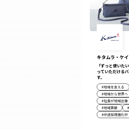
三重
滋賀
京都
キタムラ・ケイ
「ずっと使いたい
大阪市
っていただけるバ
す。
北摂
#
地域を支える
#
地域から世界へ
#
社長が地域出身
堺・泉州
#
地域貢献
#
中途採用強化中
河内