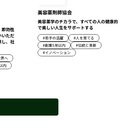
美容薬剤師協会
美容薬学のチカラで、すべての人の健康的
で美しい人生をサポートする
・即効性
いいただ
#
若手の活躍
#
人を育てる
供し、社
#
創業5年以内
#
伝統と革新
#
イノベーション
世界へ
以内