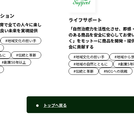
ション
ライフサポート
育で全ての人々に楽し
「自然治癒力を活性化させ、即感
良い未来を実現提供
のある商品を安全に安心してお使
く」をモットーに商品を開発・提
#
地域文化の担い手
会に貢献する
もに
#
伝統と革新
#
地域文化の担い手
#
地域から
#
創業50年以上
#
地域の自然とともに
#
創業5年
#
伝統と革新
#
NO1への挑戦
トップへ戻る