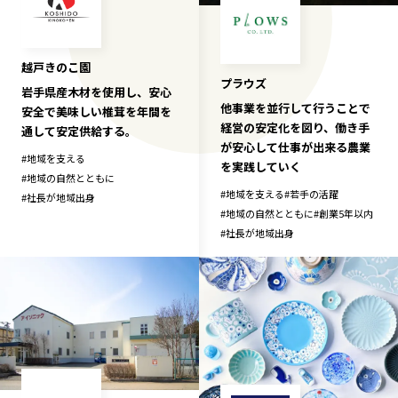
越戸きのこ園
プラウズ
岩手県産木材を使用し、安心
他事業を並行して行うことで
安全で美味しい椎茸を年間を
経営の安定化を図り、働き手
通して安定供給する。
が安心して仕事が出来る農業
#
地域を支える
を実践していく
#
地域の自然とともに
#
地域を支える
#
若手の活躍
#
社長が地域出身
#
地域の自然とともに
#
創業5年以内
#
社長が地域出身