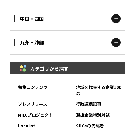
新潟
エリア
栃木
エリア
岩手
エリア
中国・四国
滋賀
エリア
富山
エリア
群馬
エリア
宮城
エリア
九州・沖縄
鳥取
エリア
京都
エリア
石川
エリア
埼玉
エリア
秋田
エリア
カテゴリから探す
福岡
エリア
島根
エリア
大阪市
エリア
福井
エリア
千葉
エリア
山形
エリア
特集コンテンツ
地域を代表する企業100
選
佐賀
エリア
岡山
エリア
北摂
エリア
長野
エリア
東京23区
エリア
福島
エリア
プレスリリース
行政連携記事
MILCプロジェクト
選出企業特別対談
長崎
エリア
広島
エリア
堺・泉州
エリア
岐阜
エリア
多摩
エリア
Localist
SDGsの先駆者