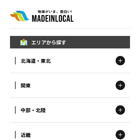
エリアから探す
北海道・東北
関東
北海道
エリア
中部・北陸
茨城
エリア
青森
エリア
近畿