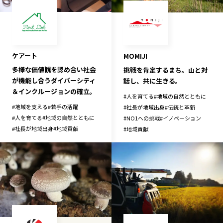
記事ライター
アンバサダー
お問い合わせ
会社概要
ケアート
MOMIJI
多様な価値観を認め合い社会
挑戦を肯定するまち。山と対
が機能し合うダイバーシティ
話し、共に生きる。
＆インクルージョンの確立。
#
人を育てる
#
地域の自然とともに
#
地域を支える
#
若手の活躍
#
社長が地域出身
#
伝統と革新
#
人を育てる
#
地域の自然とともに
#
NO1への挑戦
#
イノベーション
#
社長が地域出身
#
地域貢献
#
地域貢献