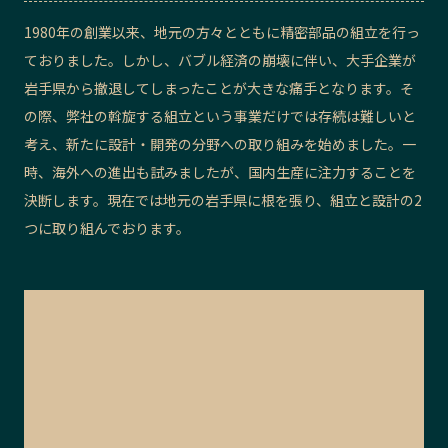
記事ライター
アンバサダー
1980年の創業以来、地元の方々とともに精密部品の組立を行っ
ておりました。しかし、バブル経済の崩壊に伴い、大手企業が
岩手県から撤退してしまったことが大きな痛手となります。そ
お問い合わせ
会社概要
の際、弊社の斡旋する組立という事業だけでは存続は難しいと
考え、新たに設計・開発の分野への取り組みを始めました。一
時、海外への進出も試みましたが、国内生産に注力することを
決断します。現在では地元の岩手県に根を張り、組立と設計の2
つに取り組んでおります。