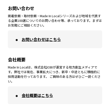
兵庫
エリア
愛知
エリア
山梨
エリア
お問い合わせ
掲載依頼・取材依頼・Made In Localシリーズおよび地域を代表す
宮崎
エリア
香川
エリア
奈良
エリア
三重
エリア
る企業100選についてのお問い合わせ等、承っております。まずは
お気軽にご相談ください。
お問い合わせはこちら
鹿児島
エリア
愛媛
エリア
和歌山
エリア
会社概要
沖縄
エリア
高知
エリア
Made In Localは、株式会社IOBIが運営する地方創生メディアで
す。弊社では現在、事業拡大につき、新卒・中途ともに積極的に
採用活動を行っております。 ご興味のある方はぜひご一読くださ
い。
会社概要はこちら