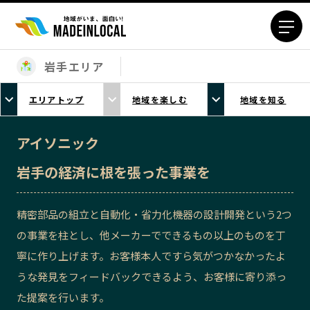
岩手エリア
エリアから探す
エリアトップ
地域を楽しむ
地域を知る
北海道エリア
青森エリア
岩手エリア
宮城エリア
アイソニック
秋田エリア
山形エリア
岩手の経済に根を張った事業を
福島エリア
茨城エリア
栃木エリア
群馬エリア
精密部品の組立と自動化・省力化機器の設計開発という2つ
埼玉エリア
千葉エリア
の事業を柱とし、他メーカーでできるもの以上のものを丁
東京23区エリア
多摩エリア
寧に作り上げます。お客様本人ですら気がつかなかったよ
神奈川エリア
新潟エリア
うな発見をフィードバックできるよう、お客様に寄り添っ
富山エリア
石川エリア
た提案を行います。
福井エリア
山梨エリア