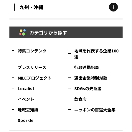
九州・沖縄
鳥取
エリア
京都
エリア
石川
エリア
埼玉
エリア
秋田
エリア
カテゴリから探す
福岡
エリア
島根
エリア
大阪市
エリア
福井
エリア
千葉
エリア
山形
エリア
特集コンテンツ
地域を代表する企業100
選
佐賀
エリア
岡山
エリア
北摂
エリア
長野
エリア
東京23区
エリア
福島
エリア
プレスリリース
行政連携記事
MILCプロジェクト
選出企業特別対談
長崎
エリア
広島
エリア
堺・泉州
エリア
岐阜
エリア
多摩
エリア
Localist
SDGsの先駆者
イベント
飲食店
熊本
エリア
山口
エリア
河内
エリア
静岡
エリア
神奈川
エリア
地域豆知識
ニッポンの百選大全集
Sporkle
大分
エリア
徳島
エリア