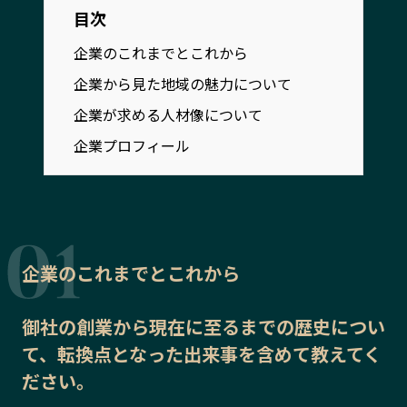
宮崎エリア
鹿児島エリア
目次
沖縄エリア
企業のこれまでとこれから
企業から見た地域の魅力について
カテゴリから探す
企業が求める人材像について
企業プロフィール
特集コンテンツ
地域を代表する 企業100選
プレスリリース
行政連携記事
MILCプロジェクト
選出企業特別対談
Localist
SDGsの先駆者
イベント
飲食店
企業のこれまでとこれから
地域豆知識
ニッポンの百選大全集
Sporkle
御社の
創業から現在に至るまでの歴史
につい
て、転換点となった出来事を含めて教えてく
ださい。
「人」から探す