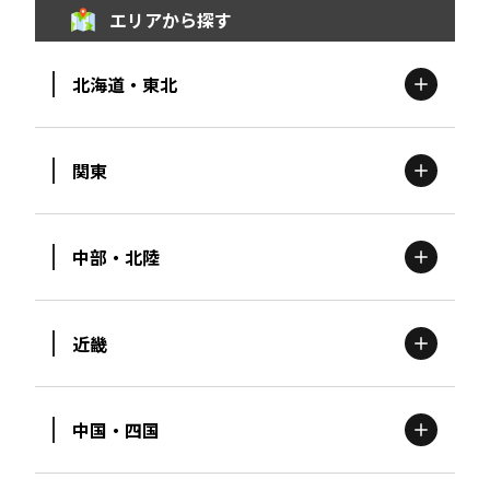
エリアから探す
北海道・東北
関東
北海道
エリア
中部・北陸
茨城
エリア
青森
エリア
近畿
新潟
エリア
栃木
エリア
岩手
エリア
中国・四国
滋賀
エリア
富山
エリア
群馬
エリア
宮城
エリア