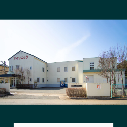
長野エリア
岐阜エリア
静岡エリア
愛知エリア
三重エリア
滋賀エリア
京都エリア
大阪市エリア
北摂エリア
堺・泉州エリア
河内エリア
兵庫エリア
奈良エリア
和歌山エリア
鳥取エリア
島根エリア
岡山エリア
広島エリア
山口エリア
徳島エリア
香川エリア
愛媛エリア
高知エリア
福岡エリア
佐賀エリア
長崎エリア
熊本エリア
大分エリア