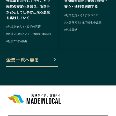
他事業を並行して行うことで
空間情報技術で地域の安全・
経営の安定化を図り、働き手
安心・便利を創造する
が安心して仕事が出来る農業
#
地域を支える
#
まちづくり
を実践していく
#
人を育てる
#
採用強化中企業
#
地域を支える
#
若手の活躍
#
地域貢献
#
地域の自然とともに
#
創業5年以内
#
社長が地域出身
企業一覧へ戻る