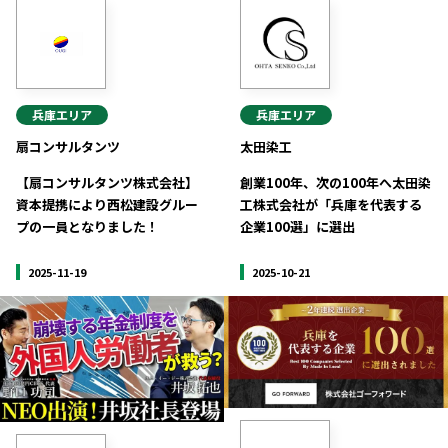
兵庫
エリア
兵庫
エリア
扇コンサルタンツ
太田染工
【扇コンサルタンツ株式会社】
創業100年、次の100年へ――太田染
資本提携により西松建設グルー
工株式会社が「兵庫を代表する
プの一員となりました！
企業100選」に選出
2025-11-19
2025-10-21