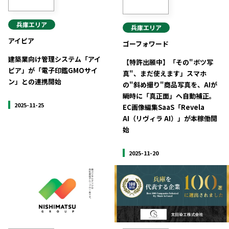
兵庫
エリア
兵庫
エリア
アイピア
ゴーフォワード
建築業向け管理システム「アイ
【特許出願中】「その"ボツ写
ピア」が「電子印鑑GMOサイ
真"、まだ使えます」スマホ
ン」との連携開始
の"斜め撮り"商品写真を、AIが
瞬時に「真正面」へ自動補正。
2025-11-25
EC画像編集SaaS「Revela
AI（リヴィラ AI）」が本稼働開
始
2025-11-20