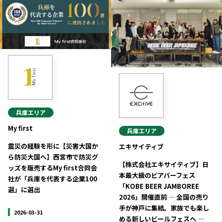
兵庫
エリア
My first
兵庫
エリア
震災の経験を形に【災害大国か
エキサイティブ
ら防災大国へ】西宮市で防災グ
【株式会社エキサイティブ】日
ッズを販売するMy first合同会
本最大級のビアバーフェス
社が「兵庫を代表する企業100
「KOBE BEER JAMBOREE
選」に選出
2026」開催直前 — 全国の売り
手が神戸に集結。家族でも楽し
2026-03-31
める新しいビールフェスへ —