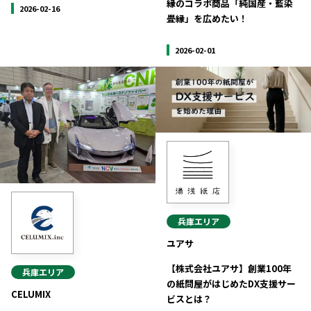
縁のコラボ商品「純国産・藍染
2026-02-16
畳縁」を広めたい！
2026-02-01
兵庫
エリア
ユアサ
【株式会社ユアサ】創業100年
兵庫
エリア
の紙問屋がはじめたDX支援サー
CELUMIX
ビスとは？