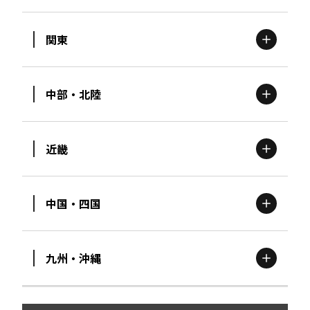
関東
北海道
エリア
中部・北陸
茨城
エリア
青森
エリア
近畿
新潟
エリア
栃木
エリア
岩手
エリア
中国・四国
滋賀
エリア
富山
エリア
群馬
エリア
宮城
エリア
九州・沖縄
鳥取
エリア
京都
エリア
石川
エリア
埼玉
エリア
秋田
エリア