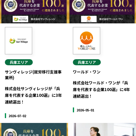
兵庫
エリア
兵庫
エリア
サンヴィレッジ(就労移行支援事
ワールド・ワン
業所)
株式会社ワールド・ワンが「兵
株式会社サンヴィレッジが「兵
庫を代表する企業100選」に4年
庫を代表する企業100選」に3年
連続選出！
連続選出！
2026-05-01
2026-07-02