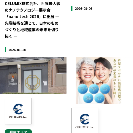
CELUMIX株式会社、世界最大級
2026-01-06
のナノテクノロジー展示会
「nano tech 2026」に出展 ―
先端技術を通じて、日本のもの
づくりと地域産業の未来を切り
拓く ―
2026-01-18
兵庫
エリア