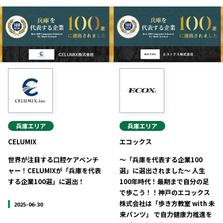
兵庫
エリア
兵庫
エリア
CELUMIX
エコックス
世界が注目する口腔ケアベンチ
～「兵庫を代表する企業100
ャー！CELUMIXが「兵庫を代表
選」に選出されました～ 人生
する企業100選」に選出！
100年時代！最期まで自分の足
で歩こう！！神戸のエコックス
株式会社は「歩き方教室 with 未
2025-06-30
来パンツ」 で自力健康力推進を