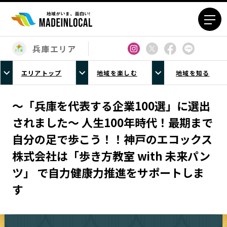
兵庫エリア
エリアから探す
エリアトップ
地域を楽しむ
地域を知る
北海道エリア
青森エリア
岩手エリア
宮城エリア
～「兵庫を代表する企業100選」に選出
秋田エリア
山形エリア
されました～ 人生100年時代！最期まで
福島エリア
茨城エリア
自分の足で歩こう！！神戸のエコックス
栃木エリア
群馬エリア
株式会社は「歩き方教室 with 未来パン
埼玉エリア
千葉エリア
ツ」 で自力健康力推進をサポートしま
東京23区エリア
多摩エリア
す
神奈川エリア
新潟エリア
富山エリア
石川エリア
福井エリア
山梨エリア