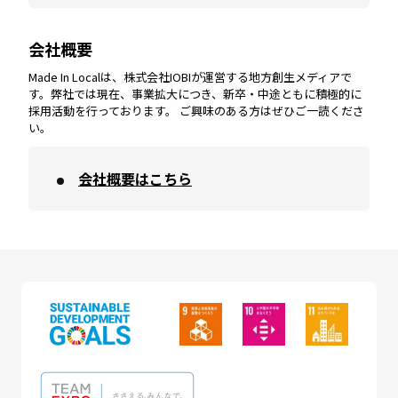
会社概要
沖縄
エリア
高知
エリア
Made In Localは、株式会社IOBIが運営する地方創生メディアで
す。弊社では現在、事業拡大につき、新卒・中途ともに積極的に
採用活動を行っております。 ご興味のある方はぜひご一読くださ
い。
会社概要はこちら