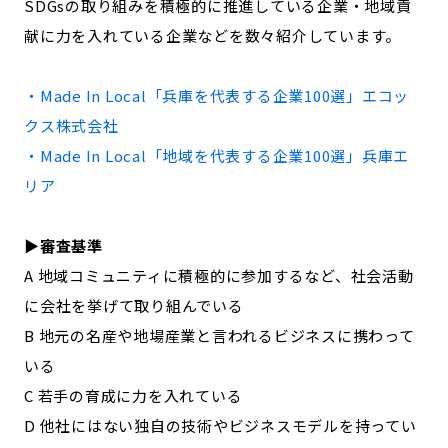
SDGsの取り組みを積極的に推進している企業・地域貢
記事ライター
アンバサダー
献に力を入れている企業などを数々紹介しています。
お問い合わせ
会社概要
・Made In Local「
兵庫
を代表する企業100選」
エコッ
クス株式会社
・Made In Local「地域を代表する企業100選」
兵庫
エ
リア
▶︎審査基準
A 地域コミュニティに積極的に参加するなど、社会活動
に会社を挙げて取り組んでいる
B 地元の名産や地場産業と言われるビジネスに携わって
いる
C 若手の育成に力を入れている
D 他社にはない独自の技術やビジネスモデルを持ってい