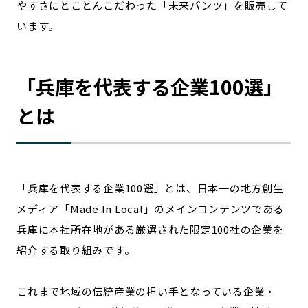
やすさにとことんこだわった「未来パンツ」を販売して
宮崎エリア
鹿児島エリア
います。
沖縄エリア
「
兵庫
を代表する企業100選」
カテゴリから探す
とは
特集コンテンツ
地域を代表する 企業100選
プレスリリース
行政連携記事
MILCプロジェクト
選出企業特別対談
Localist
SDGsの先駆者
「
兵庫
を代表する企業100選」とは、日本一の地方創生
イベント
飲食店
メディア「Made In Local」のメインコンテンツである
地域豆知識
ニッポンの百選大全集
兵庫
に本社所在地がある厳選された限定100社の企業を
Sporkle
紹介する取り組みです。
これまで地域の伝統産業の担い手となっている企業・
「人」から探す