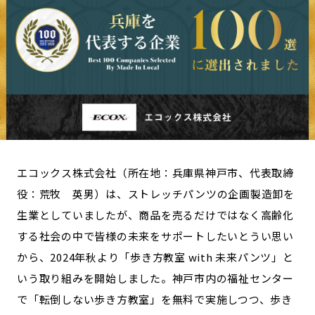
長野エリア
岐阜エリア
静岡エリア
愛知エリア
三重エリア
滋賀エリア
京都エリア
大阪市エリア
北摂エリア
堺・泉州エリア
河内エリア
兵庫エリア
奈良エリア
和歌山エリア
鳥取エリア
島根エリア
エコックス株式会社（所在地：兵庫県神戸市、代表取締
岡山エリア
広島エリア
役：荒牧 英男）は、ストレッチパンツの企画製造卸を
生業としていましたが、商品を売るだけではなく高齢化
山口エリア
徳島エリア
する社会の中で皆様の未来をサポートしたいとうい思い
香川エリア
愛媛エリア
から、2024年秋より「歩き方教室 with 未来パンツ」と
高知エリア
福岡エリア
いう取り組みを開始しました。神戸市内の福祉センター
佐賀エリア
長崎エリア
で「転倒しない歩き方教室」を無料で実施しつつ、歩き
熊本エリア
大分エリア