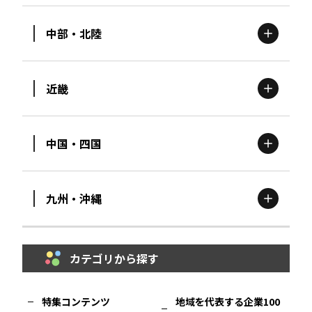
中部・北陸
茨城
エリア
青森
エリア
近畿
新潟
エリア
栃木
エリア
岩手
エリア
中国・四国
滋賀
エリア
富山
エリア
群馬
エリア
宮城
エリア
九州・沖縄
鳥取
エリア
京都
エリア
石川
エリア
埼玉
エリア
秋田
エリア
カテゴリから探す
福岡
エリア
島根
エリア
大阪市
エリア
福井
エリア
千葉
エリア
山形
エリア
特集コンテンツ
地域を代表する企業100