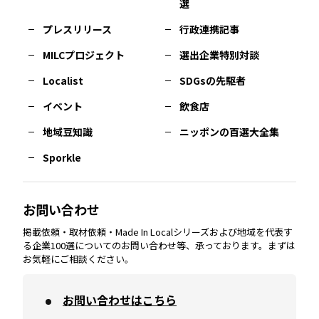
選
佐賀
エリア
岡山
エリア
北摂
エリア
長野
エリア
東京23区
エリア
福島
エリア
プレスリリース
行政連携記事
MILCプロジェクト
選出企業特別対談
長崎
エリア
広島
エリア
堺・泉州
エリア
岐阜
エリア
多摩
エリア
Localist
SDGsの先駆者
イベント
飲食店
熊本
エリア
山口
エリア
河内
エリア
静岡
エリア
神奈川
エリア
地域豆知識
ニッポンの百選大全集
Sporkle
大分
エリア
徳島
エリア
兵庫
エリア
愛知
エリア
山梨
エリア
お問い合わせ
掲載依頼・取材依頼・Made In Localシリーズおよび地域を代表す
宮崎
エリア
香川
エリア
奈良
エリア
三重
エリア
る企業100選についてのお問い合わせ等、承っております。まずは
お気軽にご相談ください。
お問い合わせはこちら
鹿児島
エリア
愛媛
エリア
和歌山
エリア