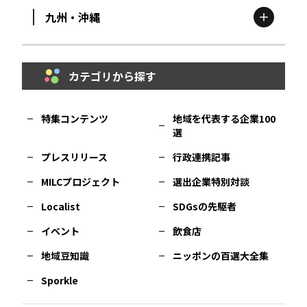
九州・沖縄
鳥取
エリア
京都
エリア
石川
エリア
埼玉
エリア
秋田
エリア
カテゴリから探す
福岡
エリア
島根
エリア
大阪市
エリア
福井
エリア
千葉
エリア
山形
エリア
特集コンテンツ
地域を代表する企業100
選
佐賀
エリア
岡山
エリア
北摂
エリア
長野
エリア
東京23区
エリア
福島
エリア
プレスリリース
行政連携記事
MILCプロジェクト
選出企業特別対談
長崎
エリア
広島
エリア
堺・泉州
エリア
岐阜
エリア
多摩
エリア
Localist
SDGsの先駆者
イベント
飲食店
熊本
エリア
山口
エリア
河内
エリア
静岡
エリア
神奈川
エリア
地域豆知識
ニッポンの百選大全集
Sporkle