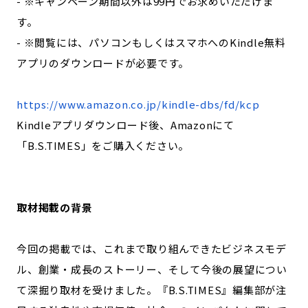
- ※キャンペーン期間以外は99円でお求めいただけま
す。
記事ライター
アンバサダー
- ※閲覧には、パソコンもしくはスマホへのKindle無料
アプリのダウンロードが必要です。
お問い合わせ
会社概要
https://www.amazon.co.jp/kindle-dbs/fd/kcp
Kindleアプリダウンロード後、Amazonにて
「B.S.TIMES」をご購入ください。
取材掲載の背景
今回の掲載では、これまで取り組んできたビジネスモデ
ル、創業・成長のストーリー、そして今後の展望につい
て深掘り取材を受けました。『B.S.TIMES』編集部が注