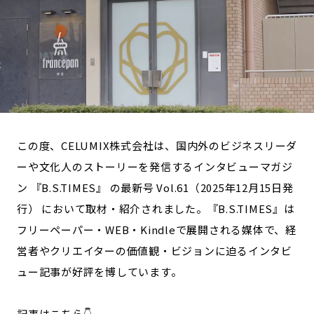
長野エリア
岐阜エリア
静岡エリア
愛知エリア
三重エリア
滋賀エリア
京都エリア
大阪市エリア
北摂エリア
堺・泉州エリア
河内エリア
兵庫エリア
この度、CELUMIX株式会社は、国内外のビジネスリーダ
奈良エリア
和歌山エリア
ーや文化人のストーリーを発信するインタビューマガジ
鳥取エリア
島根エリア
ン 『B.S.TIMES』 の最新号 Vol.61（2025年12月15日発
岡山エリア
広島エリア
行） において取材・紹介されました。『B.S.TIMES』は
山口エリア
徳島エリア
フリーペーパー・WEB・Kindleで展開される媒体で、経
香川エリア
愛媛エリア
営者やクリエイターの価値観・ビジョンに迫るインタビ
高知エリア
福岡エリア
ュー記事が好評を博しています。
佐賀エリア
長崎エリア
熊本エリア
大分エリア
記事はこちら👇