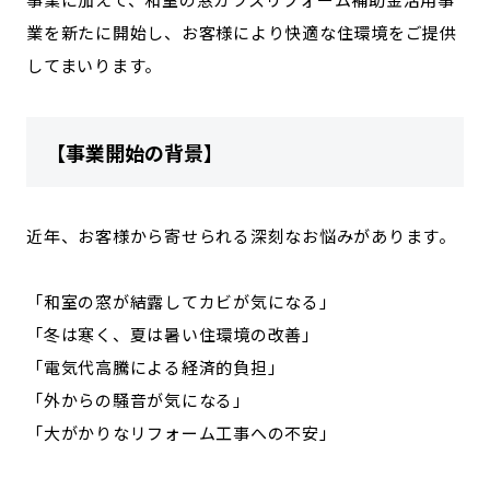
宮崎エリア
鹿児島エリア
業を新たに開始し、お客様により快適な住環境をご提供
沖縄エリア
してまいります。
カテゴリから探す
【事業開始の背景】
特集コンテンツ
地域を代表する 企業100選
プレスリリース
行政連携記事
近年、お客様から寄せられる深刻なお悩みがあります。
MILCプロジェクト
選出企業特別対談
Localist
SDGsの先駆者
「和室の窓が結露してカビが気になる」
イベント
飲食店
「冬は寒く、夏は暑い住環境の改善」
地域豆知識
ニッポンの百選大全集
「電気代高騰による経済的負担」
Sporkle
「外からの騒音が気になる」
「大がかりなリフォーム工事への不安」
「人」から探す