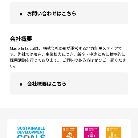
お問い合わせはこちら
鹿児島
エリア
愛媛
エリア
和歌山
エリア
会社概要
沖縄
エリア
高知
エリア
Made In Localは、株式会社IOBIが運営する地方創生メディアで
す。弊社では現在、事業拡大につき、新卒・中途ともに積極的に
採用活動を行っております。 ご興味のある方はぜひご一読くださ
い。
会社概要はこちら