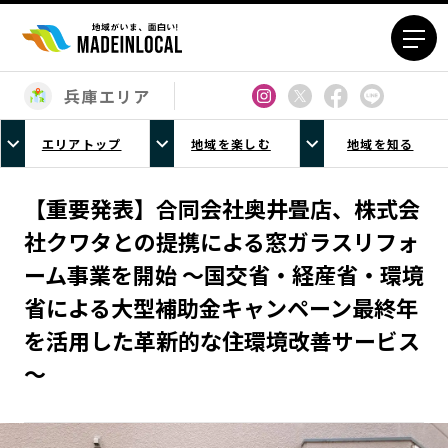
兵庫エリア
エリアから探す
エリアトップ
地域を楽しむ
地域を知る
北海道エリア
青森エリア
岩手エリア
宮城エリア
【重要発表】合同会社奥井畳店、株式会
秋田エリア
山形エリア
社クワタとの提携による窓ガラスリフォ
福島エリア
茨城エリア
ーム事業を開始 ～国交省・経産省・環境
栃木エリア
群馬エリア
省による大型補助金キャンペーン最終年
埼玉エリア
千葉エリア
を活用した革新的な住環境改善サービス
東京23区エリア
多摩エリア
～
神奈川エリア
新潟エリア
富山エリア
石川エリア
福井エリア
山梨エリア