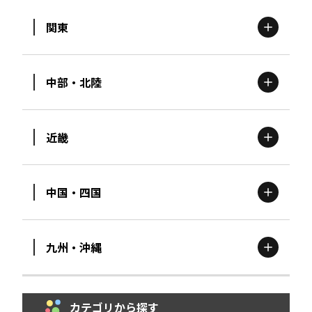
関東
北海道
エリア
中部・北陸
茨城
エリア
青森
エリア
近畿
新潟
エリア
栃木
エリア
岩手
エリア
中国・四国
滋賀
エリア
富山
エリア
群馬
エリア
宮城
エリア
九州・沖縄
鳥取
エリア
京都
エリア
石川
エリア
埼玉
エリア
秋田
エリア
カテゴリから探す