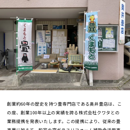
長野エリア
岐阜エリア
静岡エリア
愛知エリア
三重エリア
滋賀エリア
京都エリア
大阪市エリア
北摂エリア
堺・泉州エリア
河内エリア
兵庫エリア
奈良エリア
和歌山エリア
鳥取エリア
島根エリア
岡山エリア
広島エリア
山口エリア
徳島エリア
香川エリア
愛媛エリア
創業約60年の歴史を持つ畳専門店である奥井畳店は、こ
高知エリア
福岡エリア
の度、創業100年以上の実績を誇る株式会社クワタとの
佐賀エリア
長崎エリア
業務提携を発表いたします。この提携により、従来の畳
熊本エリア
大分エリア
事業に加えて、和室の窓ガラスリフォーム補助金活用事