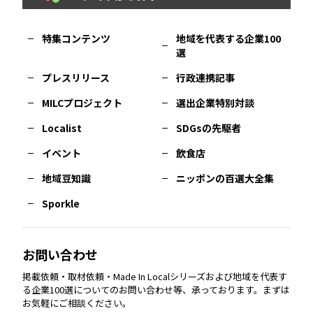
福岡
エリア
島根
エリア
大阪市
エリア
福井
エリア
千葉
エリア
山形
エリア
特集コンテンツ
地域を代表する企業100
選
佐賀
エリア
岡山
エリア
北摂
エリア
長野
エリア
東京23区
エリア
福島
エリア
プレスリリース
行政連携記事
MILCプロジェクト
選出企業特別対談
長崎
エリア
広島
エリア
堺・泉州
エリア
岐阜
エリア
多摩
エリア
Localist
SDGsの先駆者
イベント
飲食店
熊本
エリア
山口
エリア
河内
エリア
静岡
エリア
神奈川
エリア
地域豆知識
ニッポンの百選大全集
Sporkle
大分
エリア
徳島
エリア
兵庫
エリア
愛知
エリア
山梨
エリア
お問い合わせ
掲載依頼・取材依頼・Made In Localシリーズおよび地域を代表す
宮崎
エリア
香川
エリア
奈良
エリア
三重
エリア
る企業100選についてのお問い合わせ等、承っております。まずは
お気軽にご相談ください。