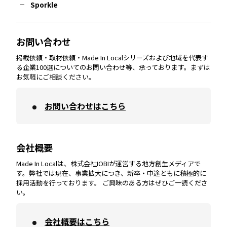
Sporkle
大分
エリア
徳島
エリア
兵庫
エリア
愛知
エリア
山梨
エリア
お問い合わせ
掲載依頼・取材依頼・Made In Localシリーズおよび地域を代表す
宮崎
エリア
香川
エリア
奈良
エリア
三重
エリア
る企業100選についてのお問い合わせ等、承っております。まずは
お気軽にご相談ください。
お問い合わせはこちら
鹿児島
エリア
愛媛
エリア
和歌山
エリア
会社概要
沖縄
エリア
高知
エリア
Made In Localは、株式会社IOBIが運営する地方創生メディアで
す。弊社では現在、事業拡大につき、新卒・中途ともに積極的に
採用活動を行っております。 ご興味のある方はぜひご一読くださ
い。
会社概要はこちら