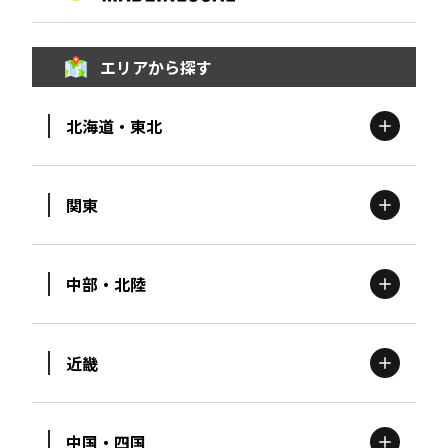
エリアから探す
北海道・東北
関東
北海道
エリア
中部・北陸
茨城
エリア
青森
エリア
近畿
新潟
エリア
栃木
エリア
岩手
エリア
中国・四国