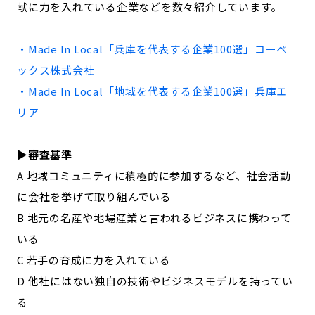
献に力を入れている企業などを数々紹介しています。
記事ライター
アンバサダー
・Made In Local「
兵庫
を代表する企業100選」
コーベ
お問い合わせ
会社概要
ックス株式会社
・Made In Local「地域を代表する企業100選」
兵庫
エ
リア
▶︎審査基準
A 地域コミュニティに積極的に参加するなど、社会活動
に会社を挙げて取り組んでいる
B 地元の名産や地場産業と言われるビジネスに携わって
いる
C 若手の育成に力を入れている
D 他社にはない独自の技術やビジネスモデルを持ってい
る