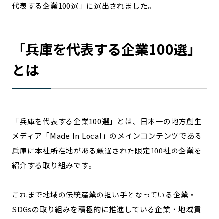
代表する企業100選」に選出されました。
宮崎エリア
鹿児島エリア
沖縄エリア
「
兵庫
を代表する企業100選」
カテゴリから探す
とは
特集コンテンツ
地域を代表する 企業100選
プレスリリース
行政連携記事
MILCプロジェクト
選出企業特別対談
「
兵庫
を代表する企業100選」とは、日本一の地方創生
Localist
SDGsの先駆者
メディア「Made In Local」のメインコンテンツである
イベント
飲食店
兵庫
に本社所在地がある厳選された限定100社の企業を
地域豆知識
ニッポンの百選大全集
紹介する取り組みです。
Sporkle
これまで地域の伝統産業の担い手となっている企業・
SDGsの取り組みを積極的に推進している企業・地域貢
「人」から探す