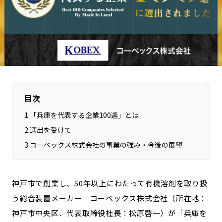
長野エリア
岐阜エリア
静岡エリア
愛知エリア
三重エリア
滋賀エリア
京都エリア
大阪市エリア
北摂エリア
堺・泉州エリア
河内エリア
兵庫エリア
目次
奈良エリア
和歌山エリア
1
.
「兵庫を代表する企業100選」とは
鳥取エリア
島根エリア
2
.
選出を受けて
岡山エリア
広島エリア
3
.
コーベックス株式会社の事業の強み・今後の展望
山口エリア
徳島エリア
香川エリア
愛媛エリア
高知エリア
福岡エリア
神戸市で創業し、50年以上にわたって有機溶剤を取り扱
佐賀エリア
長崎エリア
う総合装置メーカー コーベックス株式会社（所在地：
神戸市中央区、代表取締役社長：松原啓一）が「兵庫を
熊本エリア
大分エリア