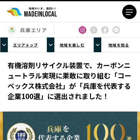
兵庫エリア
エリアから探す
エリアトップ
地域を楽しむ
地域を知る
北海道エリア
青森エリア
岩手エリア
宮城エリア
有機溶剤リサイクル装置で、カーボンニ
秋田エリア
山形エリア
ュートラル実現に果敢に取り組む「コー
福島エリア
茨城エリア
ベックス株式会社」が「兵庫を代表する
栃木エリア
群馬エリア
企業100選」に選出されました！
埼玉エリア
千葉エリア
東京23区エリア
多摩エリア
神奈川エリア
新潟エリア
富山エリア
石川エリア
福井エリア
山梨エリア