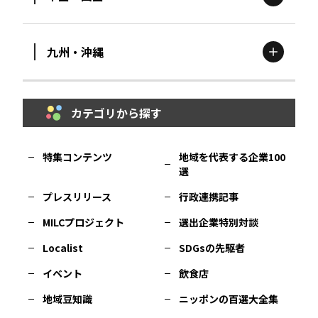
滋賀
エリア
富山
エリア
群馬
エリア
宮城
エリア
九州・沖縄
鳥取
エリア
京都
エリア
石川
エリア
埼玉
エリア
秋田
エリア
カテゴリから探す
福岡
エリア
島根
エリア
大阪市
エリア
福井
エリア
千葉
エリア
山形
エリア
特集コンテンツ
地域を代表する企業100
選
佐賀
エリア
岡山
エリア
北摂
エリア
長野
エリア
東京23区
エリア
福島
エリア
プレスリリース
行政連携記事
MILCプロジェクト
選出企業特別対談
長崎
エリア
広島
エリア
堺・泉州
エリア
岐阜
エリア
多摩
エリア
Localist
SDGsの先駆者
イベント
飲食店
熊本
エリア
山口
エリア
河内
エリア
静岡
エリア
神奈川
エリア
地域豆知識
ニッポンの百選大全集