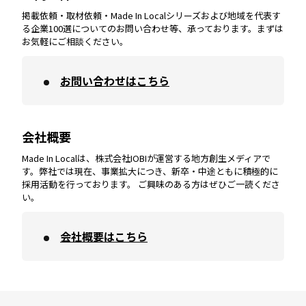
掲載依頼・取材依頼・Made In Localシリーズおよび地域を代表す
宮崎
エリア
香川
エリア
奈良
エリア
三重
エリア
る企業100選についてのお問い合わせ等、承っております。まずは
お気軽にご相談ください。
お問い合わせはこちら
鹿児島
エリア
愛媛
エリア
和歌山
エリア
会社概要
沖縄
エリア
高知
エリア
Made In Localは、株式会社IOBIが運営する地方創生メディアで
す。弊社では現在、事業拡大につき、新卒・中途ともに積極的に
採用活動を行っております。 ご興味のある方はぜひご一読くださ
い。
会社概要はこちら