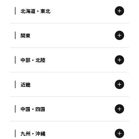
北海道・東北
関東
北海道
エリア
中部・北陸
茨城
エリア
青森
エリア
近畿
新潟
エリア
栃木
エリア
岩手
エリア
中国・四国
滋賀
エリア
富山
エリア
群馬
エリア
宮城
エリア
九州・沖縄