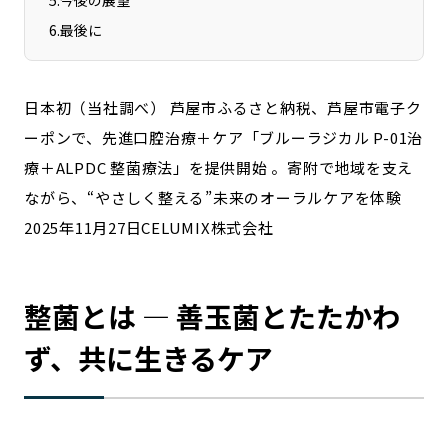
5
.
今後の展望
宮崎エリア
鹿児島エリア
6
.
最後に
沖縄エリア
日本初（当社調べ） 芦屋市ふるさと納税、芦屋市電子ク
カテゴリから探す
ーポンで、先進口腔治療＋ケア「ブルーラジカル P-01治
療＋ALPDC 整菌療法」を提供開始 。寄附で地域を支え
特集コンテンツ
地域を代表する 企業100選
ながら、“やさしく整える”未来のオーラルケアを体験
プレスリリース
行政連携記事
2025年11月27日CELUMIX株式会社
MILCプロジェクト
選出企業特別対談
Localist
SDGsの先駆者
イベント
飲食店
整菌とは ― 善玉菌とたたかわ
地域豆知識
ニッポンの百選大全集
ず、共に生きるケア
Sporkle
「人」から探す