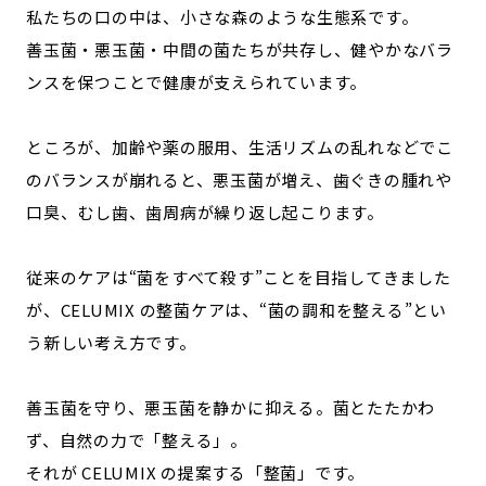
私たちの口の中は、小さな森のような生態系です。
記事ライター
アンバサダー
善玉菌・悪玉菌・中間の菌たちが共存し、健やかなバラ
ンスを保つことで健康が支えられています。
お問い合わせ
会社概要
ところが、加齢や薬の服用、生活リズムの乱れなどでこ
のバランスが崩れると、悪玉菌が増え、歯ぐきの腫れや
口臭、むし歯、歯周病が繰り返し起こります。
従来のケアは“菌をすべて殺す”ことを目指してきました
が、CELUMIX の整菌ケアは、“菌の調和を整える”とい
う新しい考え方です。
善玉菌を守り、悪玉菌を静かに抑える。菌とたたかわ
ず、自然の力で「整える」。
それが CELUMIX の提案する「整菌」です。