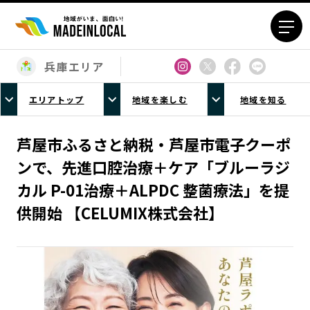
兵庫エリア
エリアから探す
エリアトップ
地域を楽しむ
地域を知る
北海道エリア
青森エリア
岩手エリア
宮城エリア
芦屋市ふるさと納税・芦屋市電子クーポ
秋田エリア
山形エリア
ンで、先進口腔治療＋ケア「ブルーラジ
福島エリア
茨城エリア
カル P-01治療＋ALPDC 整菌療法」を提
栃木エリア
群馬エリア
供開始 【CELUMIX株式会社】
埼玉エリア
千葉エリア
東京23区エリア
多摩エリア
神奈川エリア
新潟エリア
富山エリア
石川エリア
福井エリア
山梨エリア