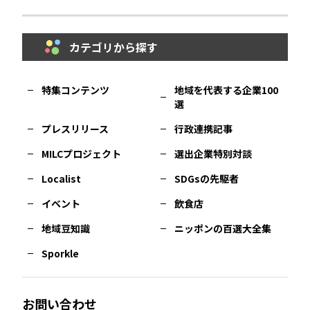
鳥取
エリア
京都
エリア
石川
エリア
埼玉
エリア
秋田
エリア
カテゴリから探す
福岡
エリア
島根
エリア
大阪市
エリア
福井
エリア
千葉
エリア
山形
エリア
特集コンテンツ
地域を代表する企業100
選
佐賀
エリア
岡山
エリア
北摂
エリア
長野
エリア
東京23区
エリア
福島
エリア
プレスリリース
行政連携記事
MILCプロジェクト
選出企業特別対談
長崎
エリア
広島
エリア
堺・泉州
エリア
岐阜
エリア
多摩
エリア
Localist
SDGsの先駆者
イベント
飲食店
熊本
エリア
山口
エリア
河内
エリア
静岡
エリア
神奈川
エリア
地域豆知識
ニッポンの百選大全集
Sporkle
大分
エリア
徳島
エリア
兵庫
エリア
愛知
エリア
山梨
エリア
お問い合わせ