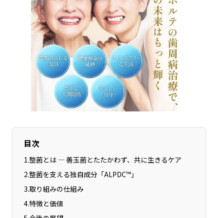
長野エリア
岐阜エリア
静岡エリア
愛知エリア
三重エリア
滋賀エリア
京都エリア
大阪市エリア
北摂エリア
堺・泉州エリア
河内エリア
兵庫エリア
奈良エリア
和歌山エリア
鳥取エリア
島根エリア
岡山エリア
広島エリア
目次
山口エリア
徳島エリア
1
.
整菌とは ― 善玉菌とたたかわず、共に生きるケア
香川エリア
愛媛エリア
2
.
整菌を支える独自成分「ALPDC™」
高知エリア
福岡エリア
3
.
取り組みの仕組み
佐賀エリア
長崎エリア
4
.
特徴と価値
熊本エリア
大分エリア