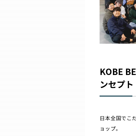
兵庫
奈良
和歌山
鳥取
KOBE 
ンセプト
島根
岡山
日本全国でこ
広島
ョップ。