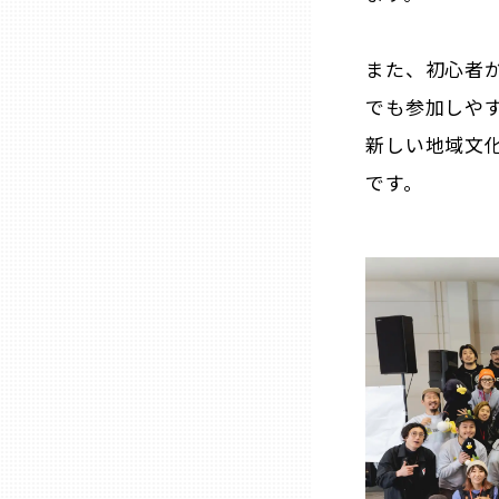
三重
また、初心者
でも参加しや
滋賀
新しい地域文
です。
京都
大阪市
北摂
堺・泉州
河内