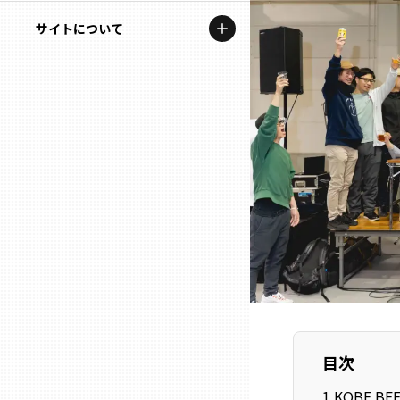
地域を代表する企業100選
記事ライター
サイトについて
岩手
プレスリリース
アンバサダー
私たちの理念
宮城
行政連携記事
お問い合わせ
MILCプロジェクト
秋田
運営会社情報
選出企業特別対談
山形
Localist
SDGsの先駆者
福島
イベント
茨城
飲食店
目次
栃木
地域豆知識
1
.
KOBE B