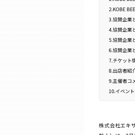
ニッポンの百選大全集
群馬
2
.
KOBE BE
Sporkle
3
.
協賛企業
埼玉
4
.
協賛企業
5
.
協賛企業
千葉
6
.
協賛企業
7
.
チケット
東京23区
8
.
出店者紹
多摩地域
9
.
主催者コ
10
.
イベント
神奈川
新潟
株式会社エキ
富山