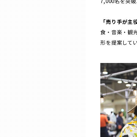
7,000名を突
熊本
「売り手が主
食・音楽・観
大分
形を提案して
宮崎
鹿児島
沖縄