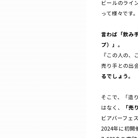
ビールのライ
山口
って様々です
徳島
言わば「飲み
香川
プ）」。
『この人の、
愛媛
売り手との出
るでしょう。
高知
そこで、「造
福岡
はなく、
「売
佐賀
ビアバーフェス「
2024年に初
長崎