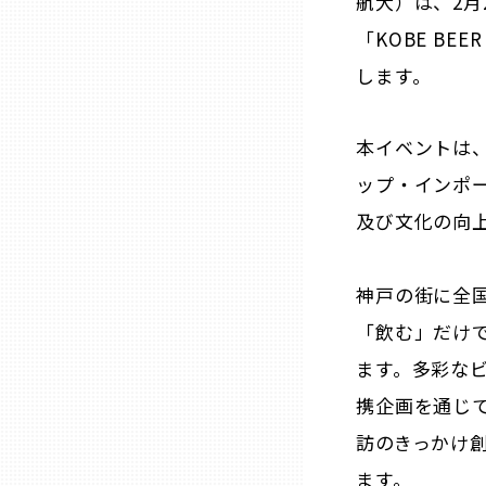
航大）は、2月
「KOBE BE
石川
します。
福井
本イベントは
ップ・インポ
山梨
及び文化の向
長野
神戸の街に全
「飲む」だけ
岐阜
ます。多彩な
静岡
携企画を通じ
訪のきっかけ
愛知
ます。