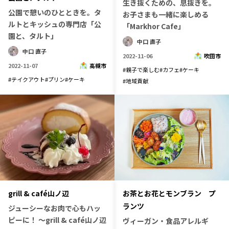
生き抜くための、息抜きを。
公園で憩いのひとときを。タ
長野エリア
岐阜エリア
お子さまも一緒に楽しめる
ルトとキッシュの専門店「公
「Markhor Cafe」
静岡エリア
愛知エリア
園と、タルト」
中口 直子
三重エリア
滋賀エリア
中口 直子
2022-11-06
吹田市
京都エリア
大阪市エリア
2022-11-07
高槻市
#
親子で楽しむ
#
カフェ
#
ケーキ
北摂エリア
堺・泉州エリア
#
テイクアウト
#
プリン
#
ケーキ
#
地域貢献
河内エリア
兵庫エリア
奈良エリア
和歌山エリア
鳥取エリア
島根エリア
岡山エリア
広島エリア
山口エリア
徳島エリア
香川エリア
愛媛エリア
高知エリア
福岡エリア
grill & café山ノ辺
お茶とお花とモンブラン プ
佐賀エリア
長崎エリア
ランツ
ジューシーなお肉で心もハッ
熊本エリア
大分エリア
ピーに！ ～grill & café山ノ辺
ヴィーガン・食品アレルギ