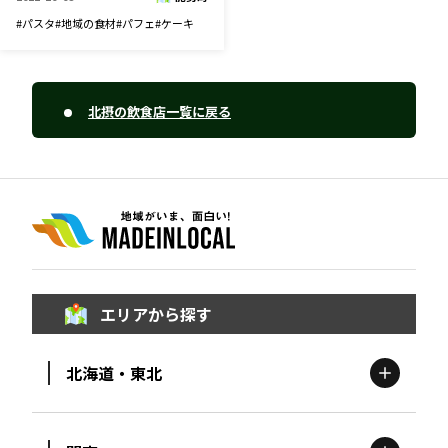
#
パスタ
#
地域の食材
#
パフェ
#
ケーキ
北摂の飲食店一覧に戻る
エリアから探す
北海道・東北