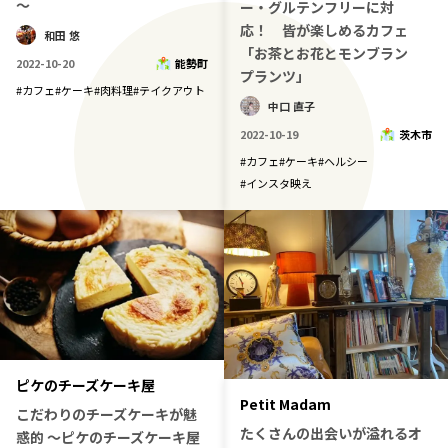
～
ー・グルテンフリーに対
宮崎エリア
鹿児島エリア
応！ 皆が楽しめるカフェ
和田 悠
沖縄エリア
「お茶とお花とモンブラン
2022-10-20
能勢町
プランツ」
#
カフェ
#
ケーキ
#
肉料理
#
テイクアウト
中口 直子
カテゴリから探す
2022-10-19
茨木市
#
カフェ
#
ケーキ
#
ヘルシー
特集コンテンツ
地域を代表する 企業100選
#
インスタ映え
プレスリリース
行政連携記事
MILCプロジェクト
選出企業特別対談
Localist
SDGsの先駆者
イベント
飲食店
地域豆知識
ニッポンの百選大全集
Sporkle
ピケのチーズケーキ屋
Petit Madam
こだわりのチーズケーキが魅
たくさんの出会いが溢れるオ
「人」から探す
惑的 ～ピケのチーズケーキ屋