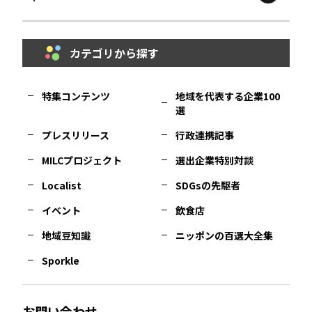
鳥取
エリア
京都
エリア
石川
エリア
埼玉
エリア
秋田
エリア
カテゴリから探す
福岡
エリア
島根
エリア
大阪市
エリア
福井
エリア
千葉
エリア
山形
エリア
特集コンテンツ
地域を代表する企業100
選
佐賀
エリア
岡山
エリア
北摂
エリア
長野
エリア
東京23区
エリア
福島
エリア
プレスリリース
行政連携記事
MILCプロジェクト
選出企業特別対談
長崎
エリア
広島
エリア
堺・泉州
エリア
岐阜
エリア
多摩
エリア
Localist
SDGsの先駆者
イベント
飲食店
熊本
エリア
山口
エリア
河内
エリア
静岡
エリア
神奈川
エリア
地域豆知識
ニッポンの百選大全集
Sporkle
大分
エリア
徳島
エリア
兵庫
エリア
愛知
エリア
山梨
エリア
お問い合わせ