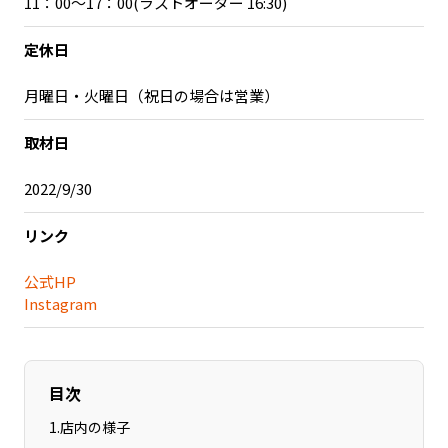
11：00～17：00(ラストオーダー 16:30)
記事ライター
アンバサダー
定休日
お問い合わせ
会社概要
月曜日・火曜日（祝日の場合は営業）
取材日
2022/9/30
リンク
公式HP
Instagram
目次
1
.
店内の様子