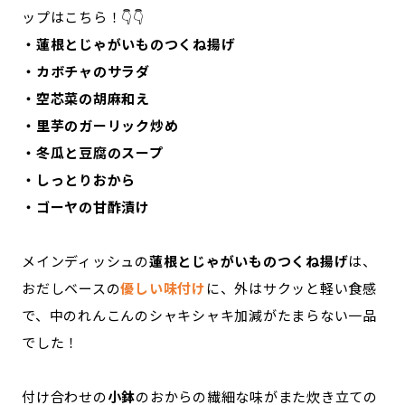
ップはこちら！👇👇
・蓮根とじゃがいものつくね揚げ
・カボチャのサラダ
・空芯菜の胡麻和え
・里芋のガーリック炒め
・冬瓜と豆腐のスープ
・しっとりおから
・ゴーヤの甘酢漬け
メインディッシュの
蓮根とじゃがいものつくね揚げ
は、
おだしベースの
優しい味付け
に、外はサクッと軽い食感
で、中のれんこんのシャキシャキ加減がたまらない一品
でした！
付け合わせの
小鉢
のおからの繊細な味がまた炊き立ての