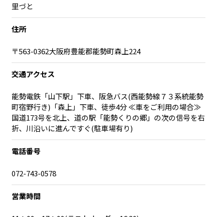
里づと
宮崎エリア
鹿児島エリア
沖縄エリア
住所
〒563-0362大阪府豊能郡能勢町森上224
カテゴリから探す
交通アクセス
特集コンテンツ
地域を代表する 企業100選
能勢電鉄「山下駅」下車、阪急バス(西能勢線７３系統能勢
プレスリリース
行政連携記事
町宿野行き)「森上」下車、徒歩4分 ≪車をご利用の場合≫
MILCプロジェクト
選出企業特別対談
国道173号を北上、道の駅「能勢くりの郷」の次の信号を右
Localist
SDGsの先駆者
折、川沿いに進んですぐ(駐車場有り)
イベント
飲食店
電話番号
地域豆知識
ニッポンの百選大全集
Sporkle
072-743-0578
営業時間
「人」から探す