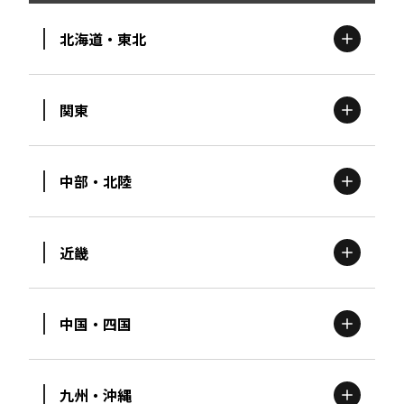
北海道・東北
関東
北海道
エリア
中部・北陸
茨城
エリア
青森
エリア
近畿
新潟
エリア
栃木
エリア
岩手
エリア
中国・四国
滋賀
エリア
富山
エリア
群馬
エリア
宮城
エリア
九州・沖縄