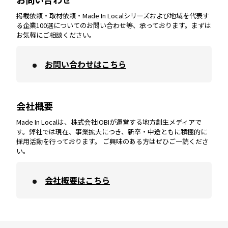
掲載依頼・取材依頼・Made In Localシリーズおよび地域を代表す
宮崎
エリア
香川
エリア
奈良
エリア
三重
エリア
る企業100選についてのお問い合わせ等、承っております。まずは
お気軽にご相談ください。
お問い合わせはこちら
鹿児島
エリア
愛媛
エリア
和歌山
エリア
会社概要
沖縄
エリア
高知
エリア
Made In Localは、株式会社IOBIが運営する地方創生メディアで
す。弊社では現在、事業拡大につき、新卒・中途ともに積極的に
採用活動を行っております。 ご興味のある方はぜひご一読くださ
い。
会社概要はこちら