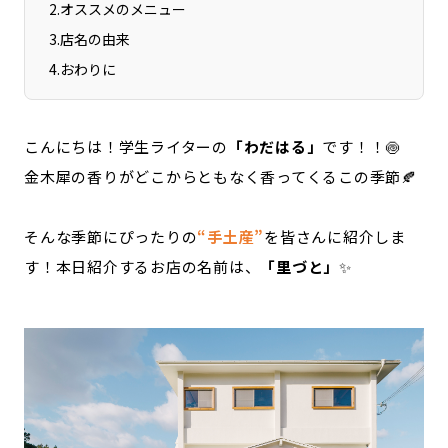
2
.
オススメのメニュー
3
.
店名の由来
4
.
おわりに
こんにちは！学生ライターの
「わだはる」
です！！🍥
金木犀の香りがどこからともなく香ってくるこの季節🍂
そんな季節にぴったりの
“手土産”
を皆さんに紹介しま
す！本日紹介するお店の名前は、
「里づと」
✨