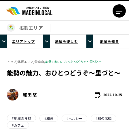
北摂エリア
エリアから探す
エリアトップ
地域を楽しむ
地域を知る
北海道エリア
青森エリア
岩手エリア
宮城エリア
トップ
/
北摂エリア
/
飲食店
/
能勢の魅力、おひとつどうぞ～里づと～
秋田エリア
山形エリア
能勢の魅力、おひとつどうぞ～里づと～
福島エリア
茨城エリア
栃木エリア
群馬エリア
埼玉エリア
千葉エリア
和田 悠
2022-10-25
東京23区エリア
多摩エリア
神奈川エリア
新潟エリア
富山エリア
#
地域の食材
#
和食
#
石川エリア
ヘルシー
#
和の伝統
#
カフェ
福井エリア
山梨エリア