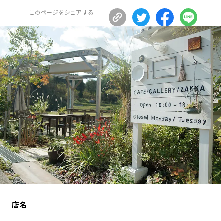
長野エリア
このページをシェアする
岐阜エリア
静岡エリア
愛知エリア
三重エリア
滋賀エリア
京都エリア
大阪市エリア
北摂エリア
堺・泉州エリア
河内エリア
兵庫エリア
奈良エリア
和歌山エリア
鳥取エリア
島根エリア
岡山エリア
広島エリア
山口エリア
徳島エリア
香川エリア
愛媛エリア
高知エリア
福岡エリア
佐賀エリア
長崎エリア
店名
熊本エリア
大分エリア