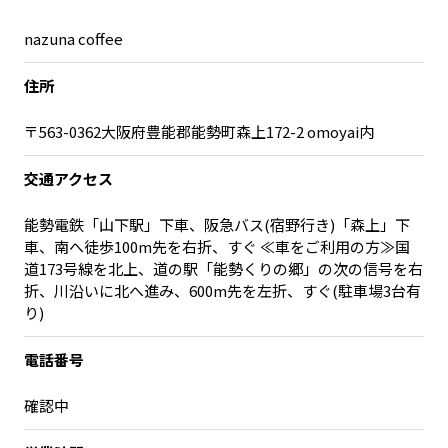
宮崎エリア
鹿児島エリア
nazuna coffee
沖縄エリア
住所
カテゴリから探す
〒563-0362大阪府豊能郡能勢町森上172-2 omoyai内
特集コンテンツ
地域を代表する 企業100選
交通アクセス
プレスリリース
行政連携記事
能勢電鉄「山下駅」下車、阪急バス(宿野行き)「森上」下
MILCプロジェクト
選出企業特別対談
車、南へ徒歩100m先を右折、すぐ ≪車をご利用の方≫国
Localist
SDGsの先駆者
道173号線を北上、道の駅「能勢くりの郷」の次の信号を右
折、川沿いに北へ進み、600m先を左折、すぐ(駐車場3台有
イベント
飲食店
り)
地域豆知識
ニッポンの百選大全集
Sporkle
電話番号
確認中
「人」から探す