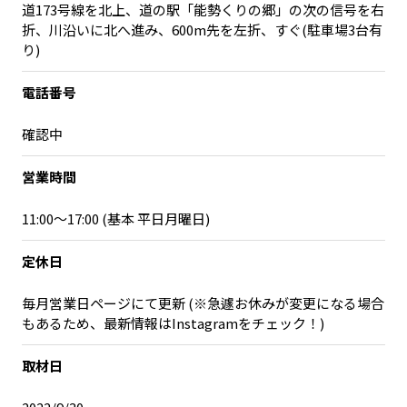
道173号線を北上、道の駅「能勢くりの郷」の次の信号を右
折、川沿いに北へ進み、600m先を左折、すぐ(駐車場3台有
り)
電話番号
確認中
営業時間
11:00〜17:00 (基本 平日月曜日)
定休日
毎月営業日ページにて更新 (※急遽お休みが変更になる場合
もあるため、最新情報はInstagramをチェック！)
取材日