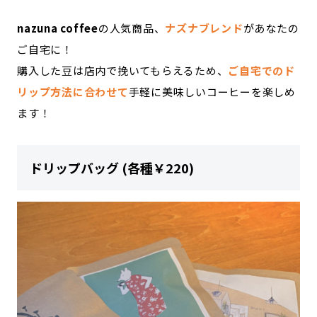
nazuna coffee
の人気商品、
ナズナブレンド
があなたの
ご自宅に！
購入した豆は店内で挽いてもらえるため、
ご自宅でのド
リップ方法に合わせて
手軽に美味しいコーヒーを楽しめ
ます！
ドリップバッグ (各種￥220)