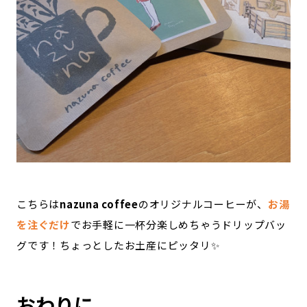
こちらは
nazuna coffee
のオリジナルコーヒーが、
お湯
を注ぐだけ
でお手軽に一杯分楽しめちゃうドリップバッ
グです！ちょっとしたお土産にピッタリ✨
おわりに