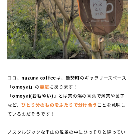
ココ、
nazuna coffee
は、能勢町のギャラリースペース
「omoyai」
の
裏庭
にあります！
「omoyai(おもやい)」
とは茶の湯の言葉で薄茶や菓子
など、
ひとり分のものをふたりで分け合う
ことを意味し
ているのだそうです！
ノスタルジックな里山の風景の中にひっそりと建ってい