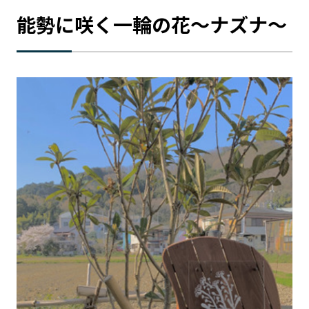
能勢に咲く一輪の花～ナズナ～