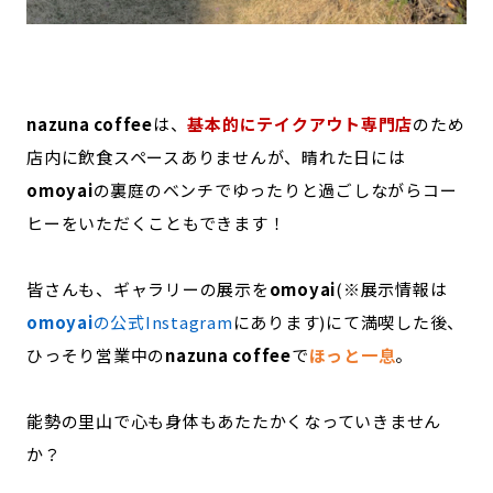
nazuna coffee
は、
基本的にテイクアウト専門店
のため
店内に飲食スペースありませんが、晴れた日には
omoyai
の裏庭のベンチでゆったりと過ごしながらコー
ヒーをいただくこともできます！
皆さんも、ギャラリーの展示を
omoyai
(※展示情報は
omoyai
の公式Instagram
にあります)にて満喫した後、
ひっそり営業中の
nazuna coffee
で
ほっと一息
。
能勢の里山で心も身体もあたたかくなっていきません
か？