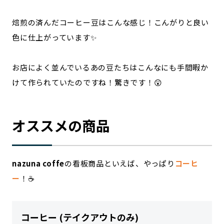
焙煎の済んだコーヒー豆はこんな感じ！こんがりと良い
色に仕上がっています✨
お店によく並んでいるあの豆たちはこんなにも手間暇か
けて作られていたのですね！驚きです！😲
オススメの商品
nazuna coffe
の看板商品といえば、やっぱり
コーヒ
ー
！☕
コーヒー (テイクアウトのみ)