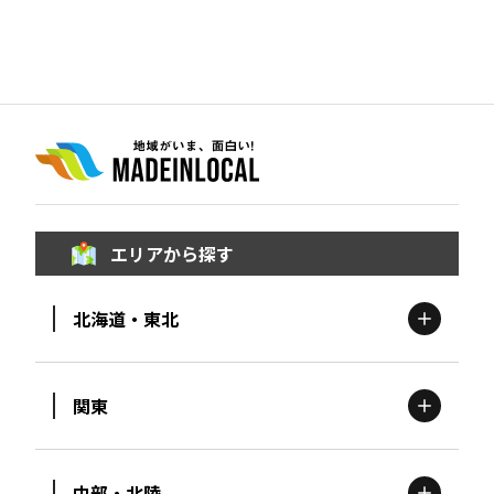
エリアから探す
北海道・東北
関東
北海道
エリア
中部・北陸