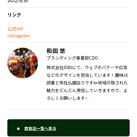
2022/9/30
リンク
公式HP
Instagram
和田 悠
ブランディング事業部CDO
株式会社IOBIにて、ウェブのバナーや広告
などのデザインを担当しています！趣味は
読書と寺社仏閣巡りです✏️地域の隠された
魅力をどんどん発信していきますので、よ
ろしくお願いします✨
飲食店一覧へ戻る