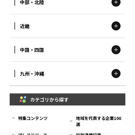
中部・北陸
茨城
エリア
青森
エリア
近畿
新潟
エリア
栃木
エリア
岩手
エリア
中国・四国
滋賀
エリア
富山
エリア
群馬
エリア
宮城
エリア
九州・沖縄
鳥取
エリア
京都
エリア
石川
エリア
埼玉
エリア
秋田
エリア
カテゴリから探す
福岡
エリア
島根
エリア
大阪市
エリア
福井
エリア
千葉
エリア
山形
エリア
特集コンテンツ
地域を代表する企業100
選
佐賀
エリア
岡山
エリア
北摂
エリア
長野
エリア
東京23区
エリア
福島
エリア
プレスリリース
行政連携記事