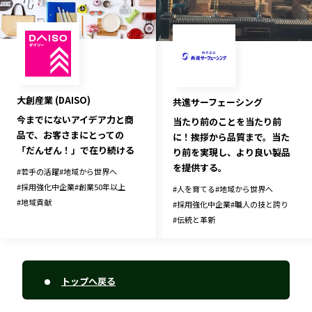
大創産業 (DAISO)
共進サーフェーシング
今までにないアイデア力と商
当たり前のことを当たり前
品で、お客さまにとっての
に！挨拶から品質まで。当た
「だんぜん！」で在り続ける
り前を実現し、より良い製品
を提供する。
#
若手の活躍
#
地域から世界へ
#
採用強化中企業
#
創業50年以上
#
人を育てる
#
地域から世界へ
#
地域貢献
#
採用強化中企業
#
職人の技と誇り
#
伝統と革新
トップへ戻る