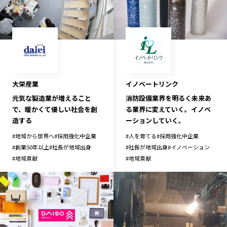
大栄産業
イノベートリンク
元気な製造業が増えること
消防設備業界を明るく未来あ
で、暖かくて優しい社会を創
る業界に変えていく。イノベ
造する
ーションしていく。
#
地域から世界へ
#
採用強化中企業
#
人を育てる
#
採用強化中企業
#
創業50年以上
#
社長が地域出身
#
社長が地域出身
#
イノベーション
#
地域貢献
#
地域貢献