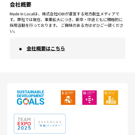
会社概要
沖縄
エリア
高知
エリア
Made In Localは、株式会社IOBIが運営する地方創生メディアで
す。弊社では現在、事業拡大につき、新卒・中途ともに積極的に
採用活動を行っております。 ご興味のある方はぜひご一読くださ
い。
会社概要はこちら