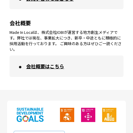
会社概要
沖縄
エリア
高知
エリア
Made In Localは、株式会社IOBIが運営する地方創生メディアで
す。弊社では現在、事業拡大につき、新卒・中途ともに積極的に
採用活動を行っております。 ご興味のある方はぜひご一読くださ
い。
会社概要はこちら