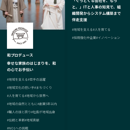
「ぐっとくる会社を、もっ
と。」ITと人事の知見で、組
織開発からシステム構築まで
伴走支援
#
地域を支える
#
人を育てる
#
採用強化中企業
#
イノベーション
和プロデュース
幸せな家族のはじまりを、和
の心でお手伝い
#
地域を支える
#
若手の活躍
#
地域文化の担い手
#
まちづくり
#
人を育てる
#
地域から世界へ
#
地域の自然とともに
#
創業5年以内
#
職人の技と誇り
#
社長が地域出身
#
伝統と革新
#
地域貢献
#
NO1への挑戦