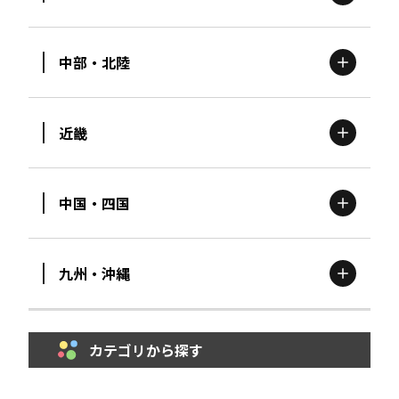
北海道
エリア
中部・北陸
茨城
エリア
青森
エリア
近畿
新潟
エリア
栃木
エリア
岩手
エリア
中国・四国
滋賀
エリア
富山
エリア
群馬
エリア
宮城
エリア
九州・沖縄
鳥取
エリア
京都
エリア
石川
エリア
埼玉
エリア
秋田
エリア
カテゴリから探す
福岡
エリア
島根
エリア
大阪市
エリア
福井
エリア
千葉
エリア
山形
エリア