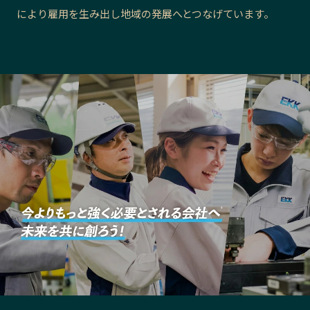
により雇用を生み出し地域の発展へとつなげています。
長野エリア
岐阜エリア
静岡エリア
愛知エリア
三重エリア
滋賀エリア
京都エリア
大阪市エリア
北摂エリア
堺・泉州エリア
河内エリア
兵庫エリア
奈良エリア
和歌山エリア
鳥取エリア
島根エリア
岡山エリア
広島エリア
山口エリア
徳島エリア
香川エリア
愛媛エリア
高知エリア
福岡エリア
佐賀エリア
長崎エリア
熊本エリア
大分エリア