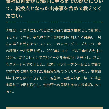
御社の
創業から現在に至るまでの歴史
につい
て、転換点となった出来事を含めて教えてく
記事ライター
アンバサダー
ださい。
お問い合わせ
会社概要
弊社は、この地において自動車部品の組立を主業として創業し
ました。その後、事業は徐々に金属素材の加工へと発展し、現
在の事業基盤を確立しました。これまでにグループ内での二度
の譲渡と社名変更を経て、2009年にはイーグル工業株式会社の
100％出資子会社として広島イーグル株式会社を設立し、新た
なスタートを切りました。以来、同グループの一員として高度
な技術力に裏打ちされた高品質なものづくりを追求し、事業領
域の拡大を図ってきました。現在は、自動車部品で培った精密
金属加工技術を活かし、他分野への展開を進める転換期にあり
ます。