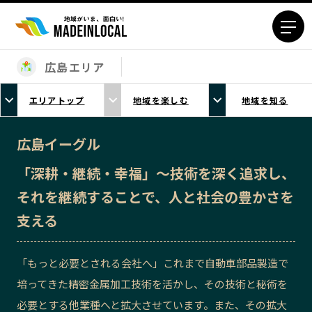
広島エリア
エリアから探す
エリアトップ
地域を楽しむ
地域を知る
北海道エリア
青森エリア
岩手エリア
宮城エリア
広島イーグル
秋田エリア
山形エリア
「深耕・継続・幸福」～技術を深く追求し、
福島エリア
茨城エリア
それを継続することで、人と社会の豊かさを
栃木エリア
群馬エリア
支える
埼玉エリア
千葉エリア
東京23区エリア
多摩エリア
「もっと必要とされる会社へ」これまで自動車部品製造で
神奈川エリア
新潟エリア
培ってきた精密金属加工技術を活かし、その技術と秘術を
富山エリア
石川エリア
必要とする他業種へと拡大させています。また、その拡大
福井エリア
山梨エリア