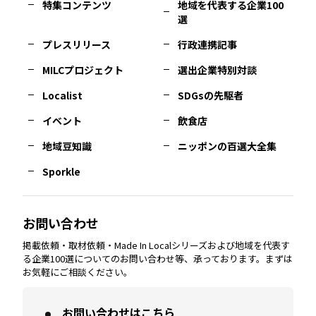
特集コンテンツ
地域を代表する企業100
選
佐賀
エリア
岡山
エリア
北摂
エリア
長野
エリア
東京23区
エリア
福島
エリア
プレスリリース
行政連携記事
MILCプロジェクト
選出企業特別対談
長崎
エリア
広島
エリア
堺・泉州
エリア
岐阜
エリア
多摩
エリア
Localist
SDGsの先駆者
イベント
飲食店
熊本
エリア
山口
エリア
河内
エリア
静岡
エリア
神奈川
エリア
地域豆知識
ニッポンの百選大全集
Sporkle
大分
エリア
徳島
エリア
兵庫
エリア
愛知
エリア
山梨
エリア
お問い合わせ
掲載依頼・取材依頼・Made In Localシリーズおよび地域を代表す
宮崎
エリア
香川
エリア
奈良
エリア
三重
エリア
る企業100選についてのお問い合わせ等、承っております。まずは
お気軽にご相談ください。
お問い合わせはこちら
鹿児島
エリア
愛媛
エリア
和歌山
エリア