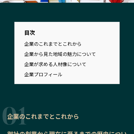
宮崎エリア
鹿児島エリア
沖縄エリア
目次
カテゴリから探す
企業のこれまでとこれから
特集コンテンツ
地域を代表する 企業100選
企業から見た地域の魅力について
プレスリリース
行政連携記事
企業が求める人材像について
MILCプロジェクト
選出企業特別対談
企業プロフィール
Localist
SDGsの先駆者
イベント
飲食店
地域豆知識
ニッポンの百選大全集
Sporkle
企業のこれまでとこれから
「人」から探す
御社の
創業から現在に至るまでの歴史
につい