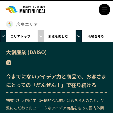
広島エリア
エリアから探す
エリアトップ
地域を楽しむ
地域を知る
北海道エリア
青森エリア
岩手エリア
宮城エリア
大創産業 (DAISO)
秋田エリア
山形エリア
福島エリア
茨城エリア
栃木エリア
群馬エリア
今までにないアイデア力と商品で、お客さま
埼玉エリア
千葉エリア
にとっての「だんぜん！」で在り続ける
東京23区エリア
多摩エリア
神奈川エリア
新潟エリア
株式会社大創産業は圧倒的な品揃えはもちろんのこと、品
富山エリア
石川エリア
質にこだわったユニークなアイデア商品をもって国内外問
福井エリア
山梨エリア