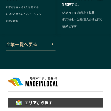
を提供する。
#
地域を支える
#
人を育てる
#
人を育てる
#
地域から世界へ
#
伝統と革新
#
イノベーション
#
採用強化中企業
#
職人の技と誇り
#
地域貢献
#
伝統と革新
企業一覧へ戻る
エリアから探す