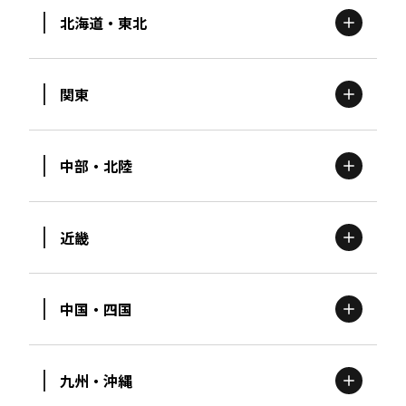
北海道・東北
関東
北海道
エリア
中部・北陸
茨城
エリア
青森
エリア
近畿
新潟
エリア
栃木
エリア
岩手
エリア
中国・四国
滋賀
エリア
富山
エリア
群馬
エリア
宮城
エリア
九州・沖縄
鳥取
エリア
京都
エリア
石川
エリア
埼玉
エリア