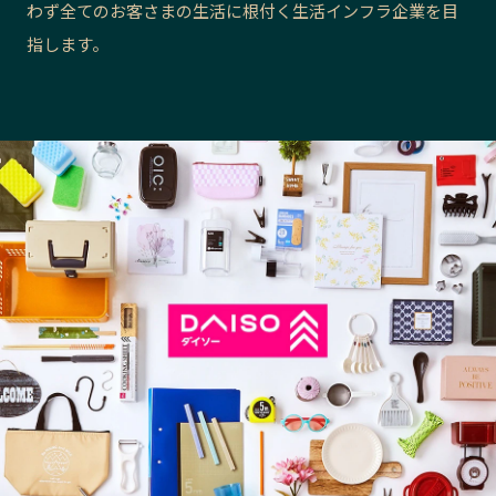
わず全てのお客さまの生活に根付く生活インフラ企業を目
長野エリア
岐阜エリア
指します。
静岡エリア
愛知エリア
三重エリア
滋賀エリア
京都エリア
大阪市エリア
北摂エリア
堺・泉州エリア
河内エリア
兵庫エリア
奈良エリア
和歌山エリア
鳥取エリア
島根エリア
岡山エリア
広島エリア
山口エリア
徳島エリア
香川エリア
愛媛エリア
高知エリア
福岡エリア
佐賀エリア
長崎エリア
熊本エリア
大分エリア