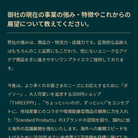
御社の
現在の事業の強み・特徴
や
これからの
展望
について教えてください。
弊社の強みは、商品力・物流力・店舗力です。圧倒的な品揃え
はもちろんのこと品質にもこだわり、他にないユニークなアイ
デア商品を手に届きやすいワンプライスでご提供しておりま
す。
今後は、より多くのお客さまのニーズにお応えするために「ダ
イソー」、
大人可愛いを追求する300円ショップ
「THREEPPY」、"ちょっといいのが、ずっといい"をコンセプ
トに、地域産業とのコラボや環境配慮型商品の開発に力を入れ
た「Standard Products」の3ブランドの認知を図り
、国内に加
え海外の店舗展開を強化いたします。
海外への展開スピードを
上げるために2030年までに全世界で1万店舗を目標に掲げてお