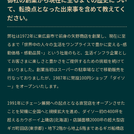
て、転換点となった出来事を含めて教えてく
記事ライター
アンバサダー
ださい。
お問い合わせ
会社概要
弊社は1972年に東広島市で前身の矢野商店を創業し、現在に至
るまで「世界中の人々の生活をワンプライスで豊かに変える~感
動価格・感動品質~」という社是のもと、生活インフラ企業とし
てお客さまに楽しさと豊かさをご提供するための挑戦を続けて
まいりました。創業当初はスーパーの駐車場などで移動販売を
行なっておりましたが、1987年に常設100円ショップ 「ダイソ
ー」をオープンいたします。
1991年にチェーン展開への起点となる直営店をオープンさせた
ことを契機に全国へと規模拡大を進め、ダイソー初の400坪を
超えるカウボーイ上磯店(北海道)・店舗面積2000坪の超大型店
ギガ町田店(東京都)・地下2階から地上6階まであるギガ船橋店