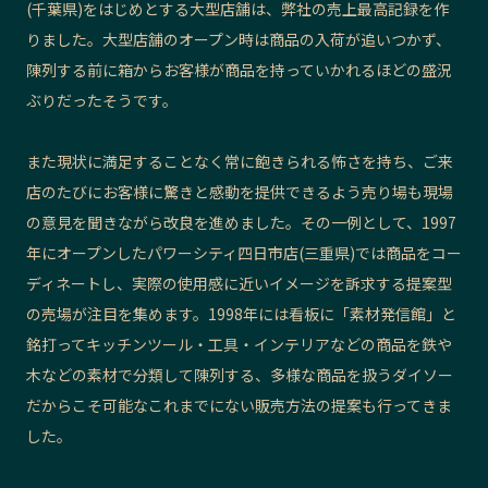
(千葉県)をはじめとする大型店舗は、弊社の売上最高記録を作
りました。大型店舗のオープン時は商品の入荷が追いつかず、
陳列する前に箱からお客様が商品を持っていかれるほどの盛況
ぶりだったそうです。
また現状に満足することなく常に飽きられる怖さを持ち、ご来
店のたびにお客様に驚きと感動を提供できるよう売り場も現場
の意見を聞きながら改良を進めました。その一例として、1997
年にオープンしたパワーシティ四日市店(三重県)では
商品をコー
ディネートし、実際の使用感に近いイメージを訴求する提案型
の売場が注目を集めます。
1998年には看板に「素材発信館」と
銘打ってキッチンツール・工具・インテリアなどの商品を鉄や
木などの素材で分類して陳列する、多様な商品を扱うダイソー
だからこそ可能なこれまでにない販売方法の提案も行ってきま
した。