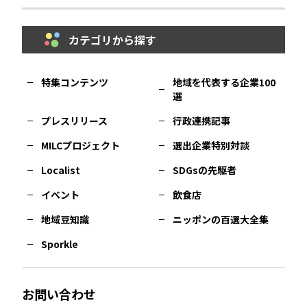
秋田
エリア
カテゴリから探す
福岡
エリア
島根
エリア
大阪市
エリア
福井
エリア
千葉
エリア
山形
エリア
特集コンテンツ
地域を代表する企業100
選
佐賀
エリア
岡山
エリア
北摂
エリア
長野
エリア
東京23区
エリア
福島
エリア
プレスリリース
行政連携記事
MILCプロジェクト
選出企業特別対談
長崎
エリア
広島
エリア
堺・泉州
エリア
岐阜
エリア
多摩
エリア
Localist
SDGsの先駆者
イベント
飲食店
熊本
エリア
山口
エリア
河内
エリア
静岡
エリア
神奈川
エリア
地域豆知識
ニッポンの百選大全集
Sporkle
大分
エリア
徳島
エリア
兵庫
エリア
愛知
エリア
山梨
エリア
お問い合わせ