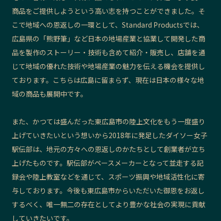
商品をご提供しようという高い志を持つことができました。
そ
こで地域への恩返しの一環として、Standard Productsでは、
広島県の「熊野筆」など日本の地場産業と協業して開発した商
品を製作のストーリー・技術も含めて紹介・販売し、店舗を通
じて地域の優れた技術や地場産業の魅力を伝える機会を提供し
ております。こちらは広島に留まらず、現在は日本の様々な地
域の商品も展開中です。
また、かつては盛んだった東広島市の陸上文化をもう一度盛り
上げていきたいという想いから2018年に発足したダイソー女子
駅伝部は、地元の方々への恩返しのかたちとして創業者が立ち
上げたものです。
駅伝部がペースメーカーとなって並走する記
録会や陸上教室などを通じて、スポーツ振興や地域活性化に寄
与しております。
今後も東広島市からいただいた御恩をお返し
するべく、唯一無二の存在としてより豊かな社会の実現に貢献
していきたいです。