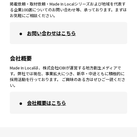
掲載依頼・取材依頼・Made In Localシリーズおよび地域を代表す
宮崎
エリア
香川
エリア
奈良
エリア
三重
エリア
る企業100選についてのお問い合わせ等、承っております。まずは
お気軽にご相談ください。
お問い合わせはこちら
鹿児島
エリア
愛媛
エリア
和歌山
エリア
会社概要
沖縄
エリア
高知
エリア
Made In Localは、株式会社IOBIが運営する地方創生メディアで
す。弊社では現在、事業拡大につき、新卒・中途ともに積極的に
採用活動を行っております。 ご興味のある方はぜひご一読くださ
い。
会社概要はこちら