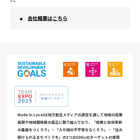
い。
会社概要はこちら
Made In Localは地方創生メディアの運営を通して地域の産業
振興や地域間格差の是正に取り組んでおり、「産業と技術革新
の基盤をつくろう」・「人や国の不平等をなくそう」・「住み
続けられるまちづくりを」の3つのSDGsのターゲットの実現