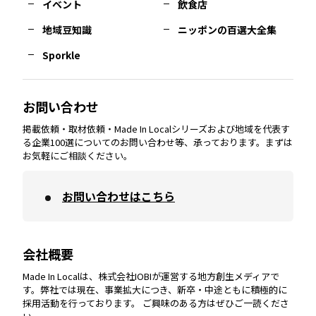
イベント
飲食店
熊本
エリア
山口
エリア
河内
エリア
静岡
エリア
神奈川
エリア
地域豆知識
ニッポンの百選大全集
Sporkle
大分
エリア
徳島
エリア
兵庫
エリア
愛知
エリア
山梨
エリア
お問い合わせ
掲載依頼・取材依頼・Made In Localシリーズおよび地域を代表す
宮崎
エリア
香川
エリア
奈良
エリア
三重
エリア
る企業100選についてのお問い合わせ等、承っております。まずは
お気軽にご相談ください。
お問い合わせはこちら
鹿児島
エリア
愛媛
エリア
和歌山
エリア
会社概要
沖縄
エリア
高知
エリア
Made In Localは、株式会社IOBIが運営する地方創生メディアで
す。弊社では現在、事業拡大につき、新卒・中途ともに積極的に
採用活動を行っております。 ご興味のある方はぜひご一読くださ