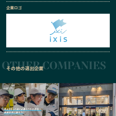
企業ロゴ
その他の選出企業