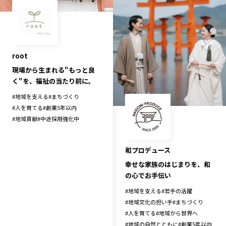
長野エリア
岐阜エリア
静岡エリア
愛知エリア
三重エリア
滋賀エリア
root
京都エリア
大阪市エリア
現場から生まれる"もっと良
北摂エリア
堺・泉州エリア
く"を、福祉の当たり前に。
河内エリア
兵庫エリア
#
地域を支える
#
まちづくり
奈良エリア
和歌山エリア
#
人を育てる
#
創業5年以内
#
地域貢献
#
中途採用強化中
鳥取エリア
島根エリア
岡山エリア
広島エリア
和プロデュース
山口エリア
徳島エリア
幸せな家族のはじまりを、和
香川エリア
愛媛エリア
の心でお手伝い
高知エリア
福岡エリア
#
地域を支える
#
若手の活躍
佐賀エリア
長崎エリア
#
地域文化の担い手
#
まちづくり
#
人を育てる
#
地域から世界へ
熊本エリア
大分エリア
#
地域の自然とともに
#
創業5年以内