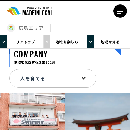
広島エリア
エリアから探す
エリアトップ
地域を楽しむ
地域を知る
北海道エリア
青森エリア
COMPANY
岩手エリア
宮城エリア
地域を代表する企業100選
秋田エリア
山形エリア
福島エリア
茨城エリア
栃木エリア
群馬エリア
埼玉エリア
千葉エリア
東京23区エリア
多摩エリア
神奈川エリア
新潟エリア
富山エリア
石川エリア
福井エリア
山梨エリア