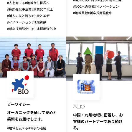
#
人を育てる
#
地域から世界へ
#
NO1への挑戦
#
イノベーション
#
採用強化中企業
#
創業50年以上
#
地域貢献
#
新卒採用強化中
#
職人の技と誇り
#
伝統と革新
#
イノベーション
#
地域貢献
#
新卒採用強化中
#
中途採用強化中
ビーワイシー
△▢◯
オーガニックを通して安心と
中国・九州地域に密着し、お
笑顔をお届けします。
客様のパートナーであり続け
る。
#
地域を支える
#
若手の活躍