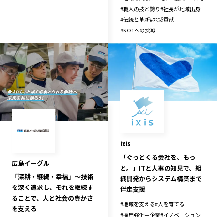
宮崎エリア
鹿児島エリア
#
職人の技と誇り
#
社長が地域出身
#
伝統と革新
#
地域貢献
沖縄エリア
#
NO1への挑戦
カテゴリから探す
特集コンテンツ
地域を代表する 企業100選
プレスリリース
行政連携記事
MILCプロジェクト
選出企業特別対談
Localist
SDGsの先駆者
イベント
飲食店
ixis
地域豆知識
ニッポンの百選大全集
「ぐっとくる会社を、もっ
広島イーグル
と。」ITと人事の知見で、組
Sporkle
「深耕・継続・幸福」～技術
織開発からシステム構築まで
を深く追求し、それを継続す
伴走支援
ることで、人と社会の豊かさ
#
地域を支える
#
人を育てる
を支える
「人」から探す
#
採用強化中企業
#
イノベーション