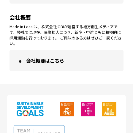
会社概要
沖縄
エリア
高知
エリア
Made In Localは、株式会社IOBIが運営する地方創生メディアで
す。弊社では現在、事業拡大につき、新卒・中途ともに積極的に
採用活動を行っております。 ご興味のある方はぜひご一読くださ
い。
会社概要はこちら