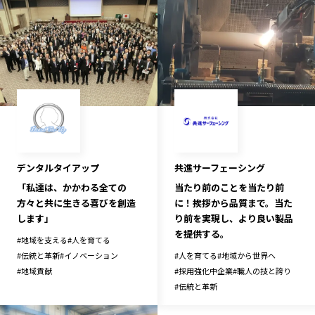
デンタルタイアップ
共進サーフェーシング
「私達は、かかわる全ての
当たり前のことを当たり前
方々と共に生きる喜びを創造
に！挨拶から品質まで。当た
します」
り前を実現し、より良い製品
を提供する。
#
地域を支える
#
人を育てる
#
伝統と革新
#
イノベーション
#
人を育てる
#
地域から世界へ
#
地域貢献
#
採用強化中企業
#
職人の技と誇り
#
伝統と革新