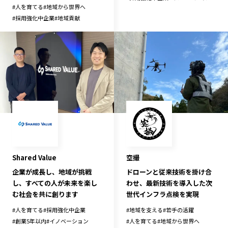
#
人を育てる
#
地域から世界へ
記事ライター
アンバサダー
#
採用強化中企業
#
地域貢献
お問い合わせ
会社概要
空撮
Shared Value
ドローンと従来技術を掛け合
企業が成長し、地域が挑戦
わせ、最新技術を導入した次
し、すべての人が未来を楽し
世代インフラ点検を実現
む社会を共に創ります
#
地域を支える
#
若手の活躍
#
人を育てる
#
採用強化中企業
#
人を育てる
#
地域から世界へ
#
創業5年以内
#
イノベーション