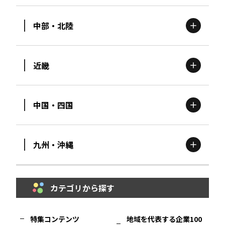
中部・北陸
茨城
エリア
青森
エリア
近畿
新潟
エリア
栃木
エリア
岩手
エリア
中国・四国
滋賀
エリア
富山
エリア
群馬
エリア
宮城
エリア
九州・沖縄
鳥取
エリア
京都
エリア
石川
エリア
埼玉
エリア
秋田
エリア
カテゴリから探す
福岡
エリア
島根
エリア
大阪市
エリア
福井
エリア
千葉
エリア
山形
エリア
特集コンテンツ
地域を代表する企業100