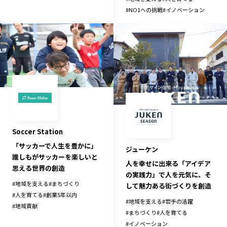
#
NO1への挑戦
#
イノベーション
Soccer Station
「サッカーで人生を豊かに」
ジューケン
誰しもがサッカーを楽しいと
人を幸せに出来る「アイデア
思える世界の創造
の実践力」で人を元気に、そ
#
地域を支える
#
まちづくり
して魅力ある街づくりを創造
#
人を育てる
#
創業5年以内
#
地域を支える
#
若手の活躍
#
地域貢献
#
まちづくり
#
人を育てる
#
イノベーション