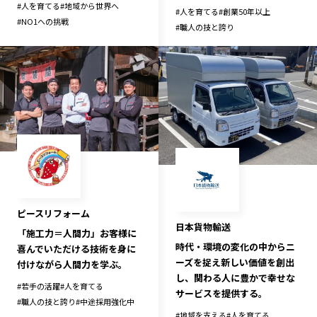
#
人を育てる
#
地域から世界へ
#
人を育てる
#
創業50年以上
#
NO1への挑戦
#
職人の技と誇り
ピースリフォーム
日本貨物輸送
「施工力＝人間力」お客様に
時代・環境の変化の中からニ
喜んでいただける技術を身に
ーズを捉え新しい価値を創出
付けながら人間力を学ぶ。
し、関わる人に豊かで幸せな
#
若手の活躍
#
人を育てる
サービスを提供する。
#
職人の技と誇り
#
中途採用強化中
#
地域を支える
#
人を育てる