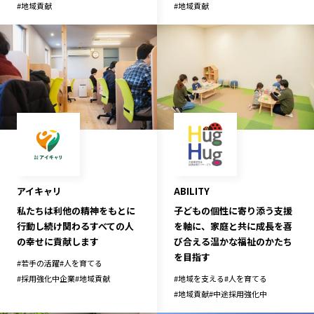
#
地域貢献
#
地域貢献
アイキャリ
ABILITY
私たちは利他の精神をもとに
子どもの個性に寄り添う支援
行動し続け関わるすべての人
を軸に、家庭と共に成長を喜
の幸せに貢献します
び合える温かな福祉のかたち
を目指す
#
若手の活躍
#
人を育てる
#
採用強化中企業
#
地域貢献
#
地域を支える
#
人を育てる
#
地域貢献
#
中途採用強化中