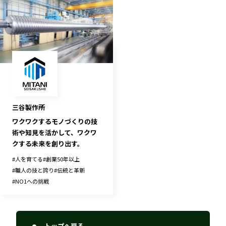
三谷製作所
ワクワクするモノづくりの技
術や知見を活かして、ワクワ
クする未来を創り出す。
#
人を育てる
#
創業50年以上
#
職人の技と誇り
#
伝統と革新
#
NO1への挑戦
トップへ戻る