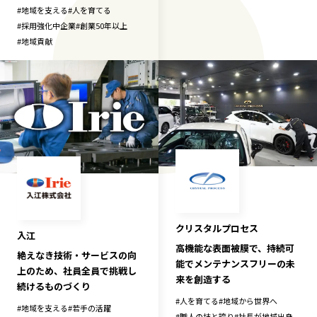
#
地域を支える
#
人を育てる
#
採用強化中企業
#
創業50年以上
#
地域貢献
クリスタルプロセス
入江
高機能な表面被膜で、持続可
絶えなき技術・サービスの向
能でメンテナンスフリーの未
上のため、社員全員で挑戦し
来を創造する
続けるものづくり
#
人を育てる
#
地域から世界へ
#
地域を支える
#
若手の活躍
#
職人の技と誇り
#
社長が地域出身