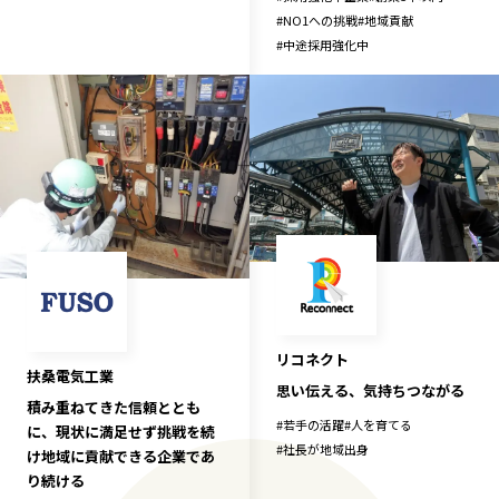
#
NO1への挑戦
#
地域貢献
#
中途採用強化中
リコネクト
扶桑電気工業
思い伝える、気持ちつながる
積み重ねてきた信頼ととも
#
若手の活躍
#
人を育てる
に、現状に満足せず挑戦を続
#
社長が地域出身
け地域に貢献できる企業であ
り続ける