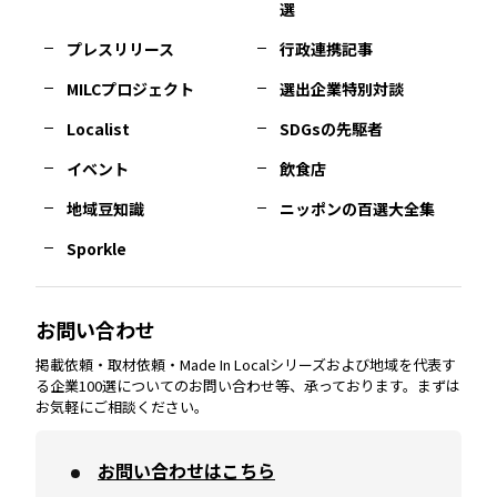
選
佐賀
エリア
岡山
エリア
北摂
エリア
長野
エリア
東京23区
エリア
福島
エリア
プレスリリース
行政連携記事
MILCプロジェクト
選出企業特別対談
長崎
エリア
広島
エリア
堺・泉州
エリア
岐阜
エリア
多摩
エリア
Localist
SDGsの先駆者
イベント
飲食店
熊本
エリア
山口
エリア
河内
エリア
静岡
エリア
神奈川
エリア
地域豆知識
ニッポンの百選大全集
Sporkle
大分
エリア
徳島
エリア
兵庫
エリア
愛知
エリア
山梨
エリア
お問い合わせ
掲載依頼・取材依頼・Made In Localシリーズおよび地域を代表す
宮崎
エリア
香川
エリア
奈良
エリア
三重
エリア
る企業100選についてのお問い合わせ等、承っております。まずは
お気軽にご相談ください。
お問い合わせはこちら
鹿児島
エリア
愛媛
エリア
和歌山
エリア