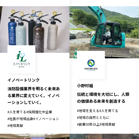
イノベートリンク
小野村組
消防設備業界を明るく未来あ
伝統と環境を大切にし、人類
る業界に変えていく。イノベ
の価値ある未来を創造する
ーションしていく。
#
地域を支える
#
人を育てる
#
人を育てる
#
採用強化中企業
#
地域の自然とともに
#
社長が地域出身
#
イノベーション
#
創業50年以上
#
地域貢献
#
地域貢献