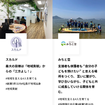
スカルド
みちと空
最大の目標は「地域貢献」か
支援者も保護者も “自分の子
らの「三方よし！」
どもを預けたい” と思える場
所をつくり、 互いに繋がり、
#
地域を支える
#
人を育てる
学び合いながら、子どもと共
#
創業5年以内
#
社長が地域出身
に成長していける関係を育
#
地域貢献
む。
#
地域を支える
#
人を育てる
#
採用強化中企業
#
創業5年以内