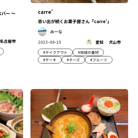
carre’
バー ～
思い出が続くお菓子屋さん「carre’」
みーな
名古屋市
2023-04-15
愛知
犬山市
#
テイクアウト
#
地域の食材
#
ケーキ
#
チーズ
#
フルーツ