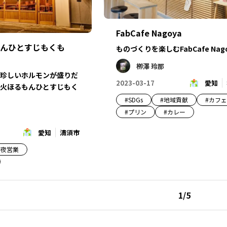
FabCafe Nagoya
んひとすじもくも
ものづくりを楽しむFabCafe Nag
栁澤 玲那
珍しいホルモンが盛りだ
2023-03-17
愛知
火ほるもんひとすじもく
#
SDGs
#
地域貢献
#
カフ
#
プリン
#
カレー
愛知
清須市
深夜営業
1
/
5