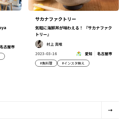
サカナファクトリー
oya
気軽に海鮮丼が味わえる！ 『サカナファク
トリー』
村上 真唯
名古屋市
2023-03-16
愛知
名古屋市
ェ
#
魚料理
#
インスタ映え
→