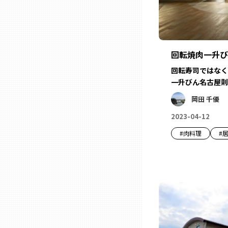
ニッポンの百選大全集
群馬
Sporkle
埼玉
回転焼肉一升び
回転寿司ではなく
千葉
一升びん名古屋則
岡田 千優
東京23区
2023-04-12
多摩地域
#
肉料理
#
神奈川
新潟
富山