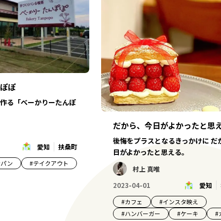
ぽぽ
作る「べーかりーたんぽ
だから、今日がよかったと思
後悔をプラスとなるきっかけに だ
愛知
扶桑町
日がよかったと思える。
#
パン
#
テイクアウト
村上 真唯
2023-04-01
愛知
#
カフェ
#
インスタ映え
#
ハンバーガー
#
ケーキ
#