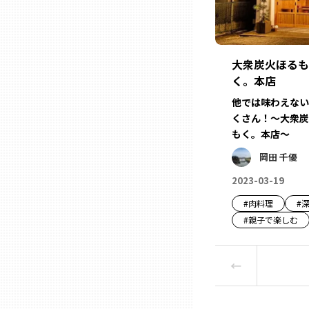
熊本
大衆炭火ほるも
く。本店
大分
他では味わえない
くさん！〜大衆炭
宮崎
もく。本店～
岡田 千優
鹿児島
2023-03-19
#
肉料理
#
沖縄
#
親子で楽しむ
←