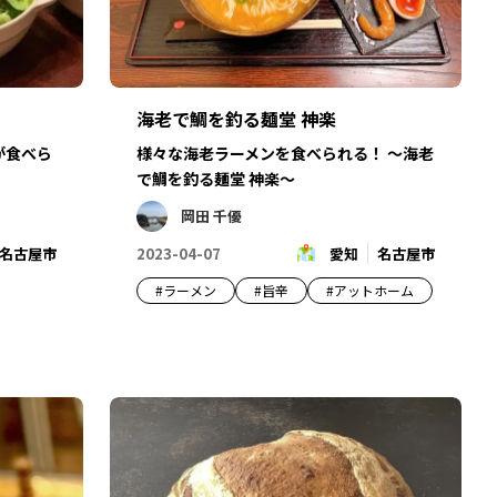
海老で鯛を釣る麺堂 神楽
が食べら
様々な海老ラーメンを食べられる！ ～海老
で鯛を釣る麺堂 神楽～
岡田 千優
名古屋市
2023-04-07
愛知
名古屋市
#
ラーメン
#
旨辛
#
アットホーム