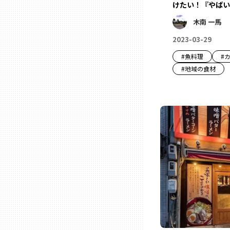
けたい！『やばい
兵庫
木南 一馬
2023-03-29
奈良
#
魚料理
#
#
地域の食材
和歌山
鳥取
島根
岡山
広島