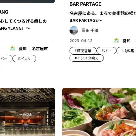
BAR PARTAGE
ANG
名古屋にある、まるで美術館の様な
BAR PARTAGE～
心してくつろげる癒しの
ANG YLANG」～
岡田 千優
2023-04-18
愛知
愛知
名古屋市
#
深夜営業
#
バー
#
肉料理
#
インスタ映え
#
バー
#
パスタ