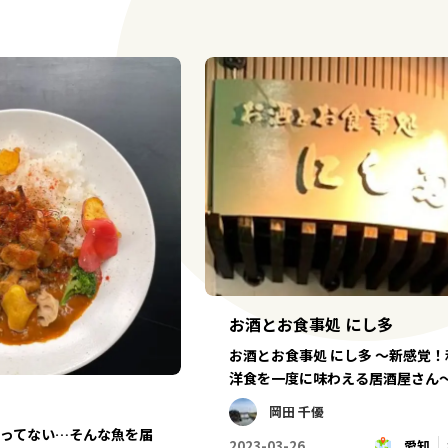
お酒とお食事処 にし多
お酒とお食事処 にし多 〜新感覚
洋食を一度に味わえる居酒屋さん
岡田 千優
ってない…そんな魚を届
2023-03-26
愛知