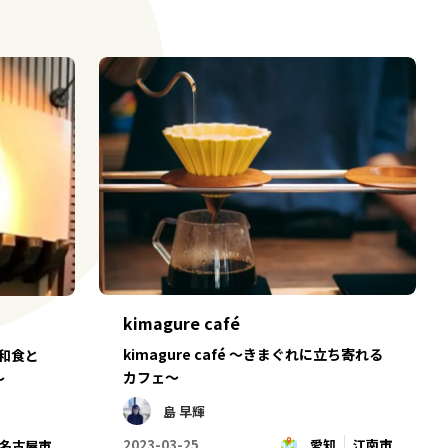
kimagure café
kimagure café ～きまぐれに立ち寄れる
！和食と
カフェ～
～
島 早輝
2023-03-25
愛知
江南市
名古屋市