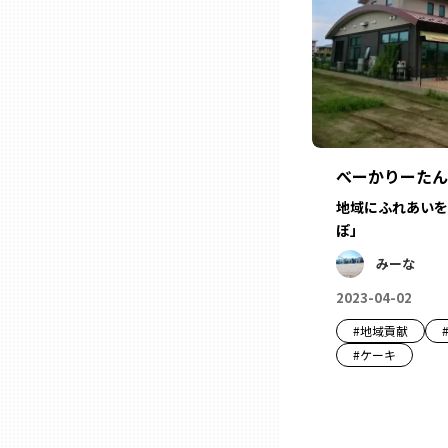
石川
福井
べーかりーたん
山梨
地域にふれあいを
ぽ」
長野
みーな
2023-04-02
岐阜
#
地域貢献
#
ケーキ
静岡
愛知