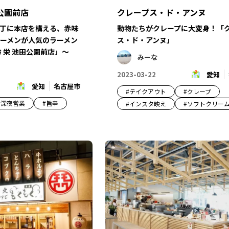
公園前店
クレープス・ド・アンヌ
丁に本店を構える、赤味
動物たちがクレープに大変身！「
ーメンが人気のラーメン
ス・ド・アンヌ」
 栄 池田公園前店」～
みーな
2023-03-22
愛知
愛知
名古屋市
#
テイクアウト
#
クレープ
#
深夜営業
#
旨辛
#
インスタ映え
#
ソフトクリー