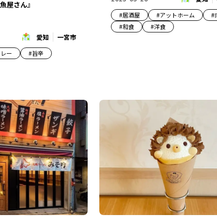
魚屋さん』
#
居酒屋
#
アットホーム
#
#
和食
#
洋食
愛知
一宮市
カレー
#
旨辛