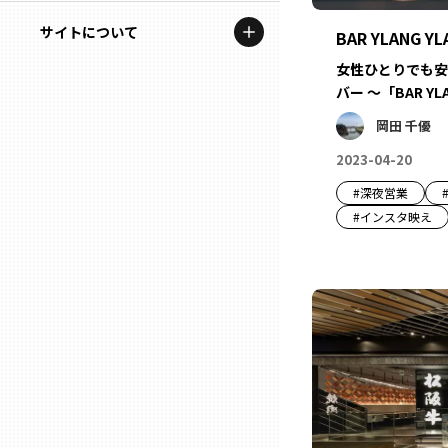
地域を代表する企業100選
記事ライター
サイトについて
岩手
BAR YLANG YL
プレスリリース
アンバサダー
女性ひとりでも安
私たちの理念
バー ～「BAR YL
宮城
行政連携記事
岡田 千優
お問い合わせ
MILCプロジェクト
秋田
2023-04-20
運営会社情報
選出企業特別対談
#
深夜営業
山形
#
インスタ映え
Localist
SDGsの先駆者
福島
イベント
茨城
飲食店
栃木
地域豆知識