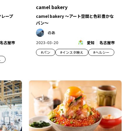
camel bakery
クレープ
camel bakery ～アート空間と色彩豊かな
パン～
のあ
名古屋市
2023-03-20
愛知
名古屋市
#
パン
#
インスタ映え
#
ヘルシー
ム