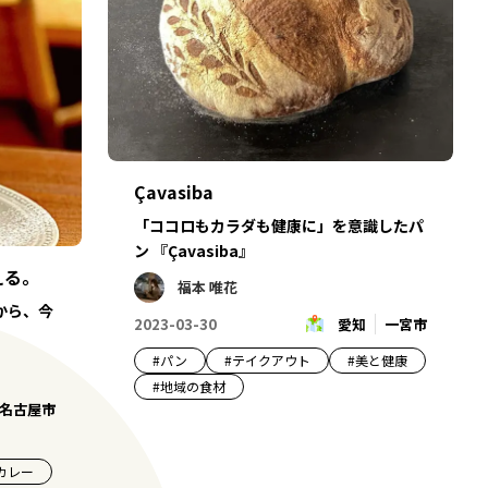
Çavasiba
「ココロもカラダも健康に」を意識したパ
ン 『Çavasiba』
える。
福本 唯花
から、今
2023-03-30
愛知
一宮市
#
パン
#
テイクアウト
#
美と健康
#
地域の食材
名古屋市
カレー