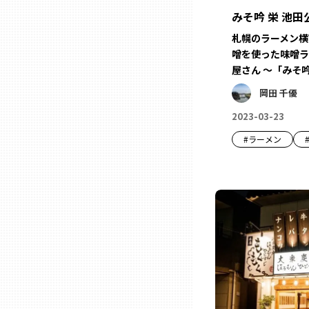
山口
みそ吟 栄 池田
札幌のラーメン横
徳島
噌を使った味噌ラ
屋さん ～「みそ吟
香川
岡田 千優
2023-03-23
愛媛
#
ラーメン
高知
福岡
佐賀
長崎