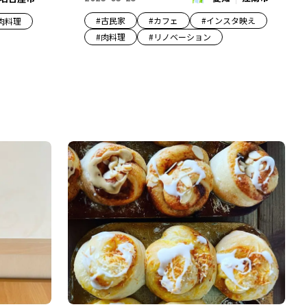
#
古民家
#
カフェ
#
インスタ映え
肉料理
#
肉料理
#
リノベーション