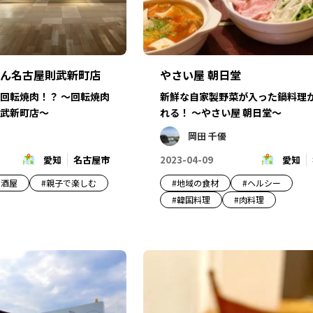
ん名古屋則武新町店
やさい屋 朝日堂
回転焼肉！？ ～回転焼肉
新鮮な自家製野菜が入った鍋料理
武新町店～
れる！ ～やさい屋 朝日堂～
岡田 千優
愛知
名古屋市
2023-04-09
愛知
居酒屋
#
親子で楽しむ
#
地域の食材
#
ヘルシー
#
韓国料理
#
肉料理