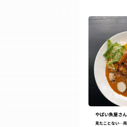
三重
滋賀
京都
大阪市
北摂
堺・泉州
やばい魚屋さん
河内
見たことない…売