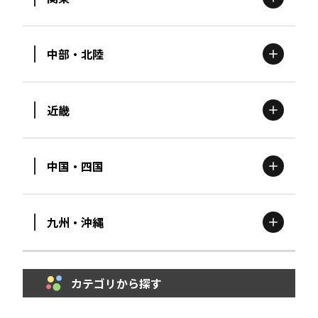
北海道
エリア
中部・北陸
茨城
エリア
青森
エリア
近畿
新潟
エリア
栃木
エリア
岩手
エリア
中国・四国
滋賀
エリア
富山
エリア
群馬
エリア
宮城
エリア
九州・沖縄
鳥取
エリア
京都
エリア
石川
エリア
埼玉
エリア
秋田
エリア
カテゴリから探す
福岡
エリア
島根
エリア
大阪市
エリア
福井
エリア
千葉
エリア
山形
エリア