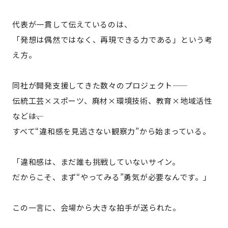
代表が一貫して伝えているのは、
「発想は偶然ではなく、再現できる力である」という考
え方。
同社が開発支援してきた数々のプロジェクト――
伝統工芸×スポーツ、廃材×環境技術、教育×地域活性
など――は、
すべて“違和感を見逃さない観察力”から始まっている。
「違和感は、まだ誰も挑戦していないサイン。
だからこそ、まず“やってみる”勇気が必要なんです。」
この一言に、会場から大きな拍手が送られた。