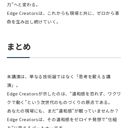
力”へと変わる。
Edge Creatorsは、これからも現場と共に、ゼロから革
命を生み出し続けていく。
まとめ
本講演は、単なる技術論ではなく「思考を鍛える講
演」。
Edge Creatorsが示したのは、“違和感を恐れず、ワクワ
クで動く”という次世代のものづくりの原点である。
あなたの現場にも、まだ“違和感”が眠っていませんか？
Edge Creatorsは、その違和感をゼロイチ発想で“仕組
み”に変えるパートナーです。