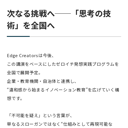
次なる挑戦へ──「思考の技
術」を全国へ
Edge Creatorsは今後、
この講演をベースにしたゼロイチ発想実践プログラムを
全国で展開予定。
企業・教育機関・自治体と連携し、
“違和感から始まるイノベーション教育”を広げていく構
想です。
「不可能を疑え」という言葉が、
単なるスローガンではなく“仕組みとして再現可能な