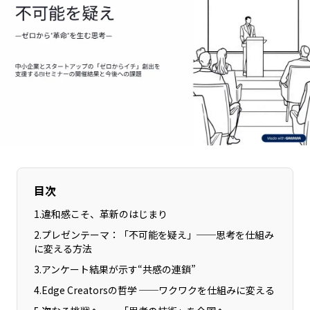
長野エリア
岐阜エリア
静岡エリア
愛知エリア
三重エリア
滋賀エリア
京都エリア
大阪市エリア
北摂エリア
堺・泉州エリア
河内エリア
兵庫エリア
奈良エリア
和歌山エリア
鳥取エリア
島根エリア
目次
岡山エリア
広島エリア
山口エリア
徳島エリア
1
.
違和感こそ、革新のはじまり
香川エリア
愛媛エリア
2
.
プレゼンテーマ：「不可能を疑え」──思考を仕組み
に変える方法
高知エリア
福岡エリア
3
.
アンケート結果が示す“共感の連鎖”
佐賀エリア
長崎エリア
4
.
Edge Creatorsの哲学 ──ワクワクを仕組みに変える
熊本エリア
大分エリア