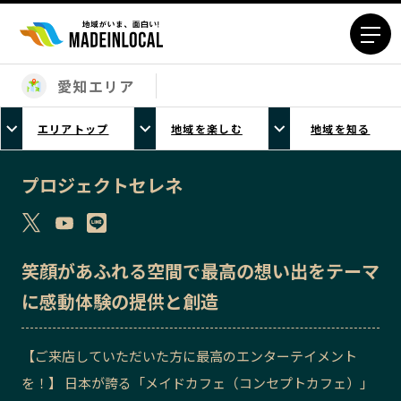
愛知エリア
エリアから探す
エリアトップ
地域を楽しむ
地域を知る
北海道エリア
青森エリア
岩手エリア
宮城エリア
プロジェクトセレネ
秋田エリア
山形エリア
福島エリア
茨城エリア
栃木エリア
群馬エリア
笑顔があふれる空間で最高の想い出をテーマ
埼玉エリア
千葉エリア
に感動体験の提供と創造
東京23区エリア
多摩エリア
神奈川エリア
新潟エリア
【ご来店していただいた方に最高のエンターテイメント
富山エリア
石川エリア
を！】 日本が誇る「メイドカフェ（コンセプトカフェ）」
福井エリア
山梨エリア