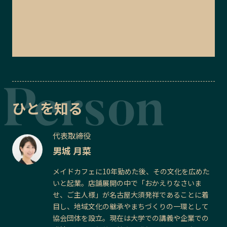
ひとを知る
代表取締役
男城 月菜
メイドカフェに10年勤めた後、その文化を広めた
いと起業。店舗展開の中で「おかえりなさいま
せ、ご主人様」が名古屋大須発祥であることに着
目し、地域文化の継承やまちづくりの一環として
協会団体を設立。現在は大学での講義や企業での