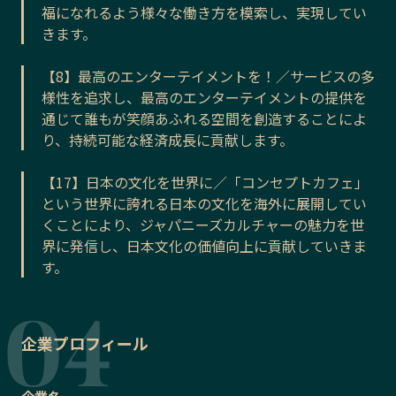
福になれるよう様々な働き方を模索し、実現してい
きます。
【8】最高のエンターテイメントを！／サービスの多
様性を追求し、最高のエンターテイメントの提供を
通じて誰もが笑顔あふれる空間を創造することによ
り、持続可能な経済成長に貢献します。
【17】日本の文化を世界に／「コンセプトカフェ」
という世界に誇れる日本の文化を海外に展開してい
くことにより、ジャパニーズカルチャーの魅力を世
界に発信し、日本文化の価値向上に貢献していきま
す。
企業プロフィール