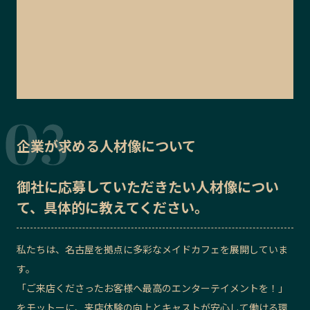
企業が求める人材像について
御社に応募していただきたい
人材像
につい
て、具体的に教えてください。
私たちは、名古屋を拠点に多彩なメイドカフェを展開していま
す。
「ご来店くださったお客様へ最高のエンターテイメントを！」
をモットーに、来店体験の向上とキャストが安心して働ける環