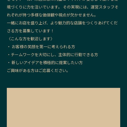
境づくりに力を注いでいます。 その実現には、運営スタッフそ
れぞれが持つ多様な価値観や視点が欠かせません。
一緒にお店を盛り上げ、より魅力的な店舗をつくりあげてくだ
さる方を募集しています！
〈こんな方を歓迎します〉
・ お客様の笑顔を第一に考えられる方
・チームワークを大切にし、主体的に行動できる方
・ 新しいアイデアを積極的に提案したい方
ご興味がある方はご応募ください。