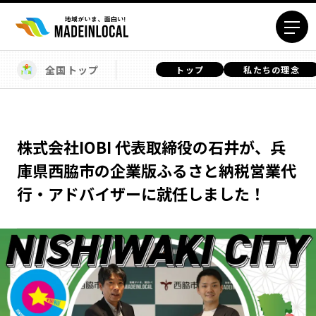
全国トップ
トップ
私たちの理念
エリアから探す
北海道エリア
青森エリア
岩手エリア
宮城エリア
株式会社IOBI 代表取締役の石井が、兵
秋田エリア
山形エリア
庫県西脇市の企業版ふるさと納税営業代
福島エリア
茨城エリア
行・アドバイザーに就任しました！
栃木エリア
群馬エリア
埼玉エリア
千葉エリア
東京23区エリア
多摩エリア
神奈川エリア
新潟エリア
富山エリア
石川エリア
福井エリア
山梨エリア