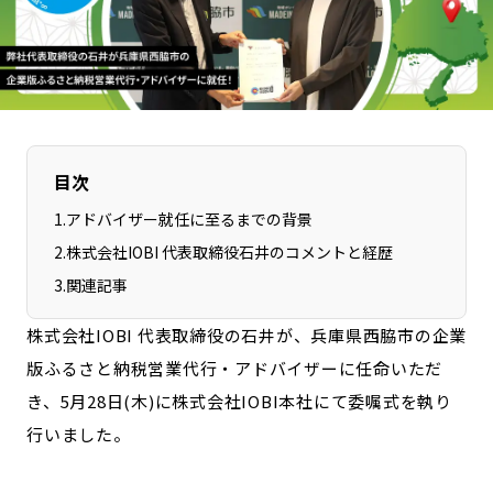
長野エリア
岐阜エリア
静岡エリア
愛知エリア
三重エリア
滋賀エリア
京都エリア
大阪市エリア
北摂エリア
堺・泉州エリア
目次
河内エリア
兵庫エリア
1
.
アドバイザー就任に至るまでの背景
奈良エリア
和歌山エリア
2
.
株式会社IOBI 代表取締役石井のコメントと経歴
鳥取エリア
島根エリア
3
.
関連記事
岡山エリア
広島エリア
株式会社IOBI 代表取締役の石井が、兵庫県西脇市の企業
山口エリア
徳島エリア
版ふるさと納税営業代行・アドバイザーに任命いただ
香川エリア
愛媛エリア
き、5月28日(木)に株式会社IOBI本社にて委嘱式を執り
高知エリア
福岡エリア
行いました。
佐賀エリア
長崎エリア
熊本エリア
大分エリア