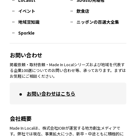
Localist
SDGsの先駆者
イベント
飲食店
熊本
エリア
山口
エリア
河内
エリア
静岡
エリア
神奈川
エリア
地域豆知識
ニッポンの百選大全集
Sporkle
大分
エリア
徳島
エリア
兵庫
エリア
愛知
エリア
山梨
エリア
お問い合わせ
掲載依頼・取材依頼・Made In Localシリーズおよび地域を代表す
宮崎
エリア
香川
エリア
奈良
エリア
三重
エリア
る企業100選についてのお問い合わせ等、承っております。まずは
お気軽にご相談ください。
お問い合わせはこちら
鹿児島
エリア
愛媛
エリア
和歌山
エリア
会社概要
沖縄
エリア
高知
エリア
Made In Localは、株式会社IOBIが運営する地方創生メディアで
す。弊社では現在、事業拡大につき、新卒・中途ともに積極的に