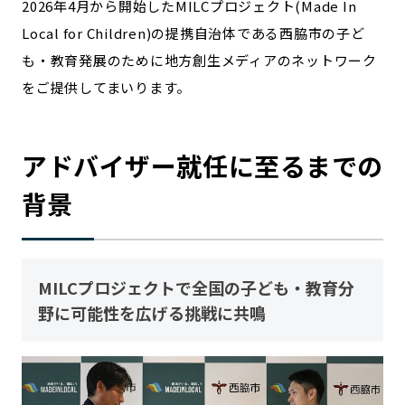
2026年4月から開始したMILCプロジェクト(Made In
宮崎エリア
鹿児島エリア
Local for Children)の提携自治体である西脇市の子ど
沖縄エリア
も・教育発展のために地方創生メディアのネットワーク
をご提供してまいります。
カテゴリから探す
特集コンテンツ
地域を代表する 企業100選
アドバイザー就任に至るまでの
プレスリリース
行政連携記事
背景
MILCプロジェクト
選出企業特別対談
Localist
SDGsの先駆者
イベント
飲食店
MILCプロジェクトで全国の子ども・教育分
地域豆知識
ニッポンの百選大全集
野に可能性を広げる挑戦に共鳴
Sporkle
「人」から探す