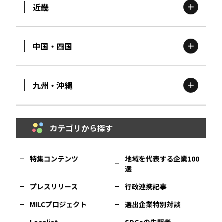
近畿
新潟
エリア
栃木
エリア
岩手
エリア
中国・四国
滋賀
エリア
富山
エリア
群馬
エリア
宮城
エリア
九州・沖縄
鳥取
エリア
京都
エリア
石川
エリア
埼玉
エリア
秋田
エリア
カテゴリから探す
福岡
エリア
島根
エリア
大阪市
エリア
福井
エリア
千葉
エリア
山形
エリア
特集コンテンツ
地域を代表する企業100
選
佐賀
エリア
岡山
エリア
北摂
エリア
長野
エリア
東京23区
エリア
福島
エリア
プレスリリース
行政連携記事
MILCプロジェクト
選出企業特別対談
長崎
エリア
広島
エリア
堺・泉州
エリア
岐阜
エリア
多摩
エリア