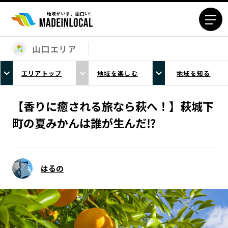
山口エリア
エリアから探す
エリアトップ
地域を楽しむ
地域を知る
北海道エリア
青森エリア
岩手エリア
宮城エリア
【香りに癒される旅なら萩へ！】萩城下
秋田エリア
山形エリア
町の夏みかんは誰が生んだ⁉
福島エリア
茨城エリア
栃木エリア
群馬エリア
埼玉エリア
千葉エリア
はるの
東京23区エリア
多摩エリア
神奈川エリア
新潟エリア
富山エリア
石川エリア
福井エリア
山梨エリア