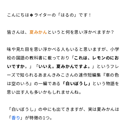
記事ライター
アンバサダー
こんにちは🍀ライターの「はるの」です！
お問い合わせ
会社概要
皆さんは、
夏みかん
というと何を思い浮かべますか？
味や見た目を思い浮かべる人もいると思いますが、小学
校の国語の教科書に載っており「
これは、レモンのにお
いですか
。」「
いいえ。夏みかんですよ。
」というフレ
ーズで知られるあまんきみこさんの連作短編集『車の色
は空のいろ』の一編である
「白いぼうし」
という物語を
思い出す人も多いかもしれませんね。
「白いぼうし」の中にも出てきますが、実は夏みかんは
「
香り
」が特徴の1つ。