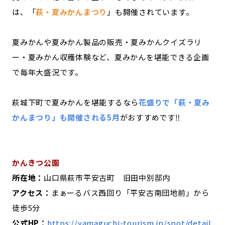
は、「
萩・夏みかんまつり
」も開催されています。
夏みかんや夏みかん製品の販売・夏みかんクイズラリ
ー・夏みかん収穫体験など、夏みかんを堪能できる企画
で毎年大盛況です。
萩城下町で夏みかんを堪能するなら
花盛りで「萩・夏み
かんまつり」も開催される5月
がおすすめです‼
かんきつ公園
所在地：
山口県萩市平安古町 旧田中別邸内
アクセス：
まぁーるバス西回り「平安古南団地前」から
徒歩5分
公式HP：
https://yamaguchi-tourism.jp/spot/detail