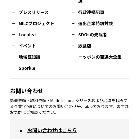
選
佐賀
エリア
岡山
エリア
北摂
エリア
長野
エリア
東京23区
エリア
福島
エリア
プレスリリース
行政連携記事
MILCプロジェクト
選出企業特別対談
長崎
エリア
広島
エリア
堺・泉州
エリア
岐阜
エリア
多摩
エリア
Localist
SDGsの先駆者
イベント
飲食店
熊本
エリア
山口
エリア
河内
エリア
静岡
エリア
神奈川
エリア
地域豆知識
ニッポンの百選大全集
Sporkle
大分
エリア
徳島
エリア
兵庫
エリア
愛知
エリア
山梨
エリア
お問い合わせ
掲載依頼・取材依頼・Made In Localシリーズおよび地域を代表す
宮崎
エリア
香川
エリア
奈良
エリア
三重
エリア
る企業100選についてのお問い合わせ等、承っております。まずは
お気軽にご相談ください。
お問い合わせはこちら
鹿児島
エリア
愛媛
エリア
和歌山
エリア