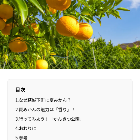
長野エリア
岐阜エリア
静岡エリア
愛知エリア
三重エリア
滋賀エリア
京都エリア
大阪市エリア
北摂エリア
堺・泉州エリア
河内エリア
兵庫エリア
奈良エリア
和歌山エリア
鳥取エリア
島根エリア
岡山エリア
広島エリア
目次
山口エリア
徳島エリア
1
.
なぜ萩城下町に夏みかん？
香川エリア
愛媛エリア
2
.
夏みかんの魅力は「香り」！
高知エリア
福岡エリア
3
.
行ってみよう！「かんきつ公園」
佐賀エリア
長崎エリア
4
.
おわりに
熊本エリア
大分エリア
5
.
参考