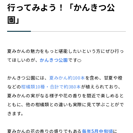
行ってみよう！「かんきつ公
園」
夏みかんの魅力をもっと堪能したいという方にぜひ行っ
てほしいのが、
かんきつ公園
です🍊
かんきつ公園には、
夏みかん約100本
を含め、甘夏や橙
などの
柑橘類10種・合計で約380本
が植えられており、
夏みかんの実がなる様子や花の香りを間近で楽しめると
ともに、他の柑橘類との違いも実際に見て学ぶことがで
きます。
夏みかんの花の香りの盛りでもある
毎年5月中旬頃
に