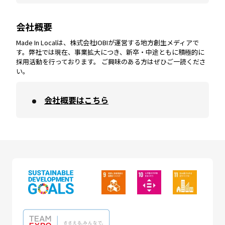
会社概要
沖縄
エリア
高知
エリア
Made In Localは、株式会社IOBIが運営する地方創生メディアで
す。弊社では現在、事業拡大につき、新卒・中途ともに積極的に
採用活動を行っております。 ご興味のある方はぜひご一読くださ
い。
会社概要はこちら