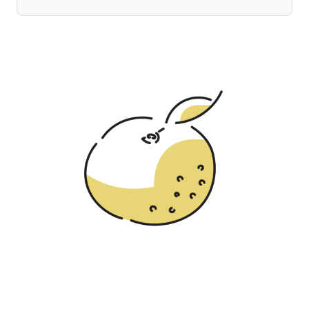
宮崎エリア
鹿児島エリア
沖縄エリア
カテゴリから探す
特集コンテンツ
地域を代表する 企業100選
プレスリリース
行政連携記事
MILCプロジェクト
選出企業特別対談
Localist
SDGsの先駆者
イベント
飲食店
地域豆知識
ニッポンの百選大全集
Sporkle
「人」から探す