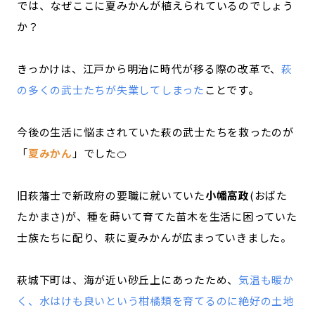
では、なぜここに夏みかんが植えられているのでしょう
か？
きっかけは、江戸から明治に時代が移る際の改革で、
萩
の多くの武士たちが失業してしまった
ことです。
今後の生活に悩まされていた萩の武士たちを救ったのが
「
夏みかん
」でした🍊
旧萩藩士で新政府の要職に就いていた
小幡高政
(おばた
たかまさ)が、種を蒔いて育てた苗木を生活に困っていた
士族たちに配り、萩に夏みかんが広まっていきました。
萩城下町は、海が近い砂丘上にあったため、
気温も暖か
く、水はけも良いという柑橘類を育てるのに絶好の土地