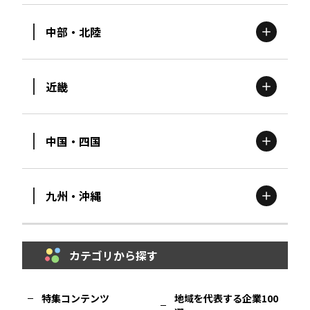
中部・北陸
茨城
エリア
青森
エリア
近畿
新潟
エリア
栃木
エリア
岩手
エリア
中国・四国
滋賀
エリア
富山
エリア
群馬
エリア
宮城
エリア
九州・沖縄
鳥取
エリア
京都
エリア
石川
エリア
埼玉
エリア
秋田
エリア
カテゴリから探す
福岡
エリア
島根
エリア
大阪市
エリア
福井
エリア
千葉
エリア
山形
エリア
特集コンテンツ
地域を代表する企業100