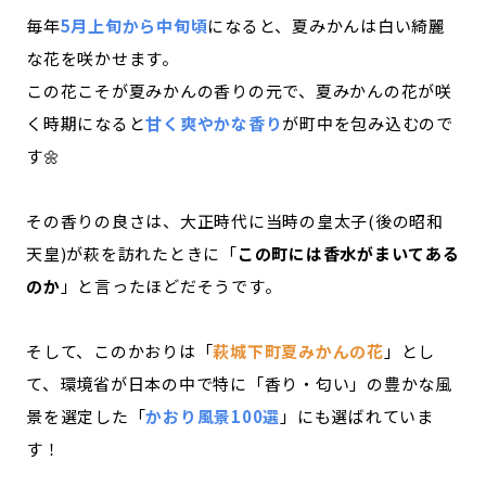
毎年
5月上旬から中旬頃
になると、夏みかんは白い綺麗
な花を咲かせます。
この花こそが夏みかんの香りの元で、夏みかんの花が咲
く時期になると
甘く爽やかな香り
が町中を包み込むので
す🌼
その香りの良さは、大正時代に当時の皇太子(後の昭和
天皇)が萩を訪れたときに「
この町には香水がまいてある
のか
」と言ったほどだそうです。
そして、このかおりは「
萩城下町夏みかんの花
」とし
て、環境省が日本の中で特に「香り・匂い」の豊かな風
景を選定した「
かおり風景100選
」にも選ばれていま
す！